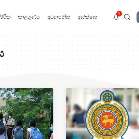
9
ර්ථික
කාලගුණය
අධ්‍යාපනික
ආරක්ෂක
ය