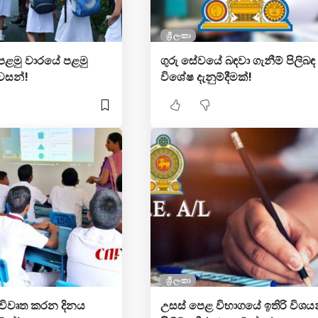
ශ්‍රී ලංකා
පළමු වාරයේ පළමු
ගුරු සේවයේ බඳවා ගැනීම් පිලිබඳ
අවසන්!
විශේෂ දැනුම්දීමක්!
ශ්‍රී ලංකා
 විවෘත කරන දිනය
උසස් පෙළ විභාගයේ ඉතිරි විශය