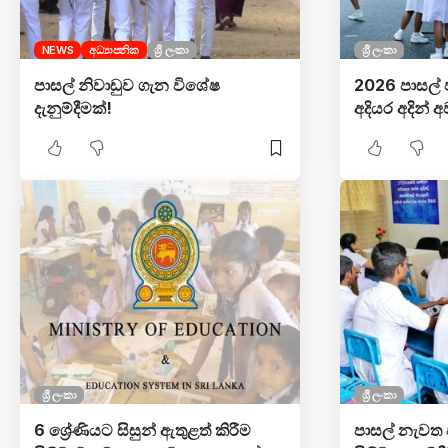
NEWS
අධ්‍යාපනික
ශ්‍රී ලංකා
ශ්‍රී ලංකා
පාසල් නිවාඩුව ගැන විශේෂ
2026 පාසල් 
දැනුම්දීමක්!
අදියර අදින් 
ශ්‍රී ලංකා
ශ්‍රී ලංකා
6 ශ්‍රේණියට සිසුන් ඇතුළත් කිරීම
පාසල් නැවත