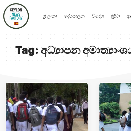
ශ්‍රී ලංකා
දේශපාලන
විදේශ
ක්‍රීඩා
ආ
Tag:
අධ්‍යාපන අමාත්‍යාංශ