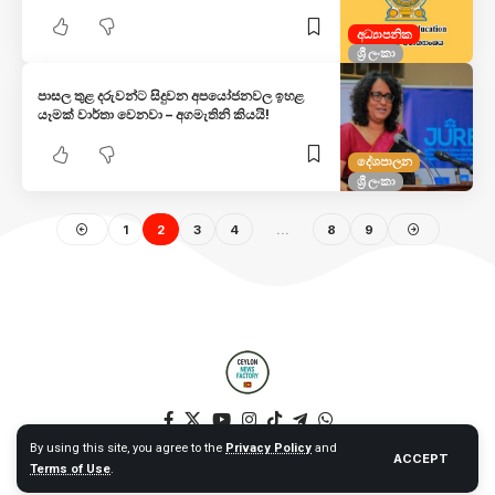
අධ්‍යාපනික
ශ්‍රී ලංකා
පාසල තුළ දරුවන්ට සිදුවන අපයෝජනවල ඉහළ
යෑමක් වාර්තා වෙනවා – අගමැතිනි කියයි!
දේශපාලන
ශ්‍රී ලංකා
1
2
3
4
…
8
9
By using this site, you agree to the
Privacy Policy
and
ACCEPT
Terms of Use
.
© 2025 Ceylon News Factory. All Rights Reserved. – Web by NT –