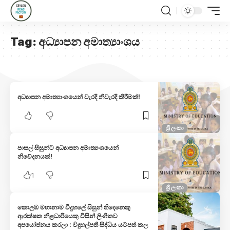
Tag:
අධ්‍යාපන අමාත්‍යාංශය
අධ්‍යාපන අමාත්‍යාංශයෙන් වැරදි නිවැරදි කිරීමක්!
ශ්‍රී ලංකා
පාසල් සිසුන්ට අධ්‍යාපන අමාත්‍යංශයෙන්
නිවේදනයක්!
1
ශ්‍රී ලංකා
කොලඹ මහානාම විදුහලේ සිසුන් තිදෙනෙකු
ආරක්ෂක නිළධාරියෙකු විසින් ලිංගිකව
අපයෝජනය කරලා : විදුහල්පති සිද්ධිය යටපත් කල