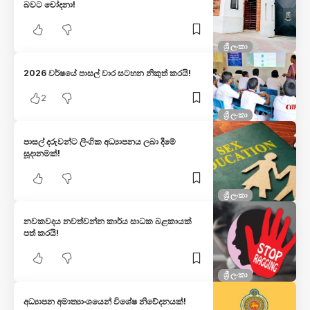
බවට චෝදනා!
ශ්‍රී ලංකා
2026 වර්ෂයේ පාසල් වාර සටහන නිකුත් කරයි!
2
ශ්‍රී ලංකා
පාසල් දරුවන්ට ලිංගික අධ්‍යාපනය ලබා දීමේ
සූදානමක්!
ශ්‍රී ලංකා
නවකවදය නවත්වන්න කාර්ය සාධක බළකායක්
පත් කරයි!
ශ්‍රී ලංකා
අධ්‍යාපන අමාත්‍යාංශයෙන් විශේෂ නිවේදනයක්!