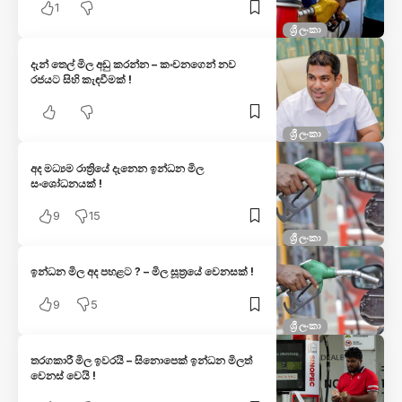
1
ශ්‍රී ලංකා
දැන් තෙල් මිල අඩු කරන්න – කංචනගෙන් නව
රජයට සිහි කැඳවීමක් !
ශ්‍රී ලංකා
අද මධ්‍යම රාත්‍රියේ දැනෙන ඉන්ධන මිල
සංශෝධනයක් !
9
15
ශ්‍රී ලංකා
ඉන්ධන මිල අද පහළට ? – මිල සූත්‍රයේ වෙනසක් !
9
5
ශ්‍රී ලංකා
තරගකාරී මිල ඉවරයි – සිනොපෙක් ඉන්ධන මිලත්
වෙනස් වෙයි !