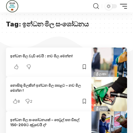
Tag:
ඉන්ධන මිල සංශෝධනය
ඉන්ධන මිල වැඩි වෙයි : නව මිල මෙන්න!
ශ්‍රී ලංකා
නොසිතූ මිලකින් ඉන්ධන මිල පහළට – නව මිල
මෙන්න !
8
2
ශ්‍රී ලංකා
ඉන්ධන මිල සංශෝධනයක් – පෙට්‍රල් සහ ඩීසල්
150-200ට අඩුවෙයි ද?