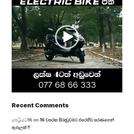
Recent Comments
පෙට්‍රියට්96
on
16 වසරක සිරදඬුවමට එරෙහිව සරණගෙන්
ඇපෑලක් !!