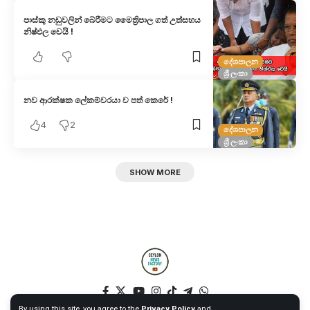
පාස්කු නඩුවලින් බේරීමට මෛත්‍රිපාල ගත් උත්සහය
නිෂ්ඵල වෙයි !
දේශපාලන
ශ්‍රී ලංකා
නව ආරක්ෂක ලේකම්වරයා ව පත් කෙරේ !
4
2
දේශපාලන
ශ්‍රී ලංකා
SHOW MORE
By using this site, you agree to the
Privacy Policy
and