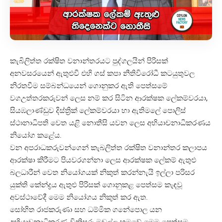
කැබිලිත්ත රක්ෂිත වනාන්තරයට පුද්ගලයින් පිරිසක්
අනවසරයෙන් ඇතුළුවී එහි ගස් කපා නීතිවිරෝධී කටයුතුවල
නිරතවීම සම්බන්ධයෙන් ගොනුකර ඇති පෙත්සමේ
වගඋත්තරකරුවන් ලෙස නම් කර සිටින ආරක්ෂක ලේකම්වරයා,
සියඹලාණ්ඩුව දිස්ත්‍රික් ලේකම්වරයා හා ඇතිමලේ පොලිස්
ස්ථානාධිපති වෙත යළි නොතීසි යවන ලෙස අභියාචනාධිකරණය
නියෝග කළේය.
වන අපරාධකරුවන්ගෙන් කැබලිත්ත රක්ෂිත වනාන්තර කලාපය
ආරක්ෂා කිරීමට පියවරගන්නා ලෙස ආරක්ෂක ලේකම් ඇතුළු
බලධාරීන් වෙත නියෝගයක් නිකුත් කරන්නැයි ඉල්ලා පරිසර
යුක්ති කේන්ද්‍රය ඇතුළු පිරිසක් ගොනුකළ පෙත්සම කැඳවූ
අවස්ථාවේදී මෙම නියෝගය නිකුත් කර ඇත.
සෝභිත රාජකරුණා සහ ධම්මික ගනේපොල යන
අභියාචනාධිකරණ විනිසුරු මඩුල්ල හමුවේ මෙම පෙත්සම