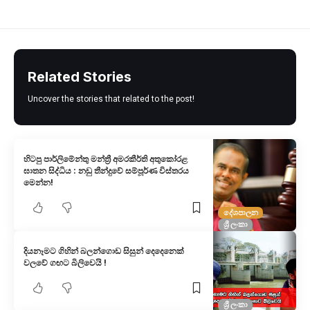
Related Stories
Uncover the stories that related to the post!
හිටපු පාර්ලිමේන්තු මන්ත්‍රී අමරකීර්ති අතුකෝරළ
ඝාතන සිද්ධිය : නඩු තීන්දුවේ සම්පූර්ණ විස්තරය
මෙන්න!
දේශපාලන
ශ්‍රී ලංකා
දියනෑමට ගිහින් බලන්ගොඩ සිසුන් දෙදෙනෙක්
වලවේ ගඟට බිලිවෙයි !
ශ්‍රී ලංකා