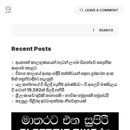
LEAVE A COMMENT
SEARCH
Recent Posts
අයහපත් කාලගුණයෙන් හැටන් ලංගම ඩිපෝවේ දෛනික
ආදායම පහළට
විභාග කාලයේ ආපදා හදිසි තත්ත්වයන් සඳහා දුරකථන අංක
5ක් හඳුන්වාදීමට සැලසුම්
යල කන්නයේ වී මිලදී ගැනීම් අඛණ්ඩව – වී අලෙවි මණ්ඩලය
වී ටොන් 19,592ක් මිලදී ගනියි
ශ්‍රී ලංකාවේ තුර්කි තානාපති – නාවික හමුදාපති හමුවෙයි
තද සුළං පිළිබඳ අවවාදාත්මක නිවේදනයක්
Video
Player