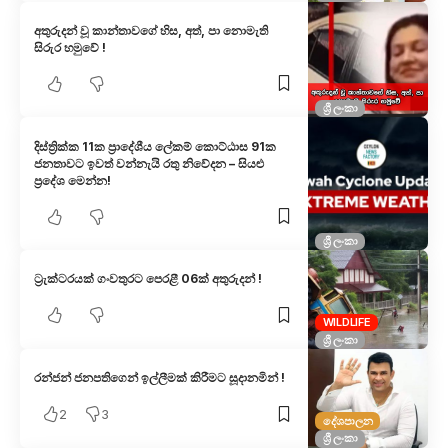
අතුරුදන් වූ කාන්තාවගේ හිස, අත්, පා නොමැති
සිරුර හමුවේ !
ශ්‍රී ලංකා
දිස්ත්‍රික්ක 11ක ප්‍රාදේශීය ලේකම් කොට්ඨාස 91ක
ජනතාවට ඉවත් වන්නැයි රතු නිවේදන – සියළු
ප්‍රදේශ මෙන්න!
ශ්‍රී ලංකා
ට්‍රැක්ටරයක් ගංවතුරට පෙරළී 06ක් අතුරුදන් !
WILDLIFE
ශ්‍රී ලංකා
රන්ජන් ජනපතිගෙන් ඉල්ලීමක් කිරීමට සූදානමින් !
2
3
දේශපාලන
ශ්‍රී ලංකා