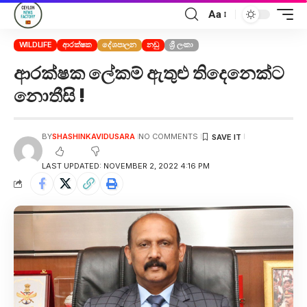
Aa
WILDLIFE
ආරක්ෂක
දේශපාලන
නඩු
ශ්‍රී ලංකා
ආරක්ෂක ලේකම් ඇතුළු තිදෙනෙක්ට
නොතීසි !
BY
SHASHINKAVIDUSARA
NO COMMENTS
LAST UPDATED: NOVEMBER 2, 2022 4:16 PM