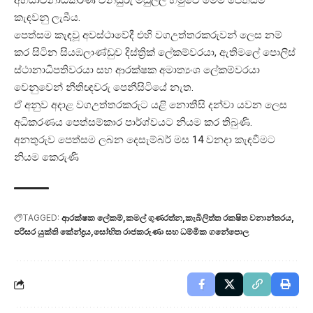
කැඳවනු ලැබීය.
පෙත්සම කැඳවූ අවස්ථාවේදී එහි වගඋත්තරකරුවන් ලෙස නම්
කර සිටින සියඹලාණ්ඩුව දිස්ත්‍රික් ලේකම්වරයා, ඇතිමලේ පොලිස්
ස්ථානාධිපතිවරයා සහ ආරක්ෂක අමාත්‍යංශ ලේකම්වරයා
වෙනුවෙන් නීතිඥවරු පෙනීසිටියේ නැත.
ඒ අනුව අදාළ වගඋත්තරකරුට යළි නොතීසි දන්වා යවන ලෙස
අධිකරණය පෙත්සම්කාර පාර්ශ්වයට නියම කර තිබුණි.
අනතුරුව පෙත්සම ලබන දෙසැම්බර් මස 14 වනදා කැඳවීමට
නියම කෙරුණි
TAGGED:
ආරක්ෂක ලේකම්
කමල් ගුණරත්න
කැබිලිත්ත රකෂිත වනාන්තරය
පරිසර යුක්ති කේන්ද්‍රය
සෝභිත රාජකරුණා සහ ධම්මික ගනේපොල