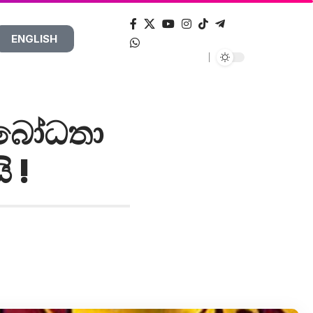
ENGLISH
වබෝධතා
ි !