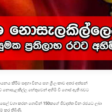
ය කිරීම සඳහා චීනය සහ ශ්‍රී ලංකාව අතර අත්සන්
වේ නොසැලකිල්ල හේතුවෙන් අහිමි වී ගොස් ඇති බවට
ෙසෙල් වගා කරන ගොවීන් 150කගේ ජීවදත්ත චීන රජයට ලබා
් කර තිබිණි.