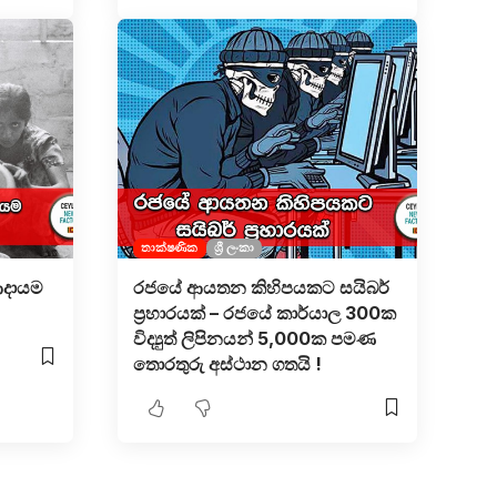
තාක්ෂණික
ශ්‍රී ලංකා
ආදායම
රජයේ ආයතන කිහිපයකට සයිබර්
ප්‍රහාරයක් – රජයේ කාර්යාල 300ක
විද්‍යුත් ලිපිනයන් 5,000ක පමණ
තොරතුරු අස්ථාන ගතයි !