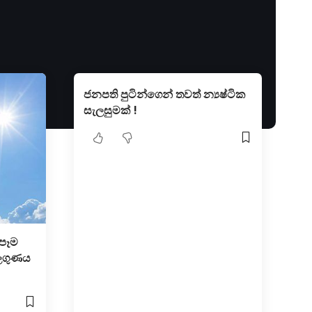
ජනපති පුටින්ගෙන් තවත් න්‍යෂ්ටික
සැලසුමක් !
පෑම
ාලගුණය