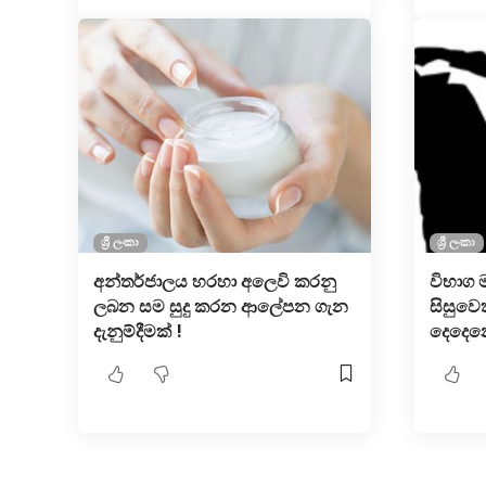
ශ්‍රී ලංකා
ශ්‍රී ලංකා
අන්තර්ජාලය හරහා අලෙවි කරනු
විභාග ම
ලබන සම සුදු කරන ආලේපන ගැන
සිසුවෙක
දැනුම්දීමක් !
දෙදෙනෙ