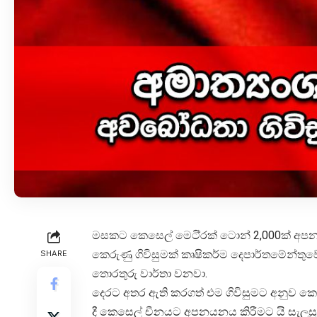
මසකට කෙසෙල් මෙටි්රක් ටොන් 2,000ක් අපනයන
කෙරුණු ගිවිසුමක් කෘෂිකර්ම දෙපාර්තමේන්තු
SHARE
තොරතුරු වාර්තා වනවා.
දෙරට අතර ඇති කරගත් එම ගිවිසුමට අනුව ක
දී කෙසෙල් චීනයට අපනයනය කිරීමට යි සැලසුම