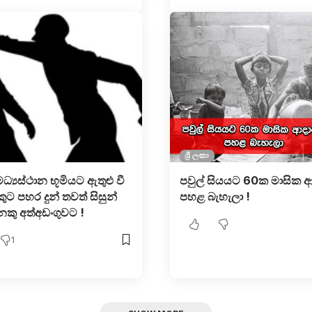
ශ්‍රී ලංකා
ධ්‍යස්ථාන භූමියට ඇතුළු වී
පවුල් සියයට 60ක මාසික 
ුට පහර දුන් තවත් සිසුන්
පහළ බැහැලා !
කු අත්අඩංගුවට !
1