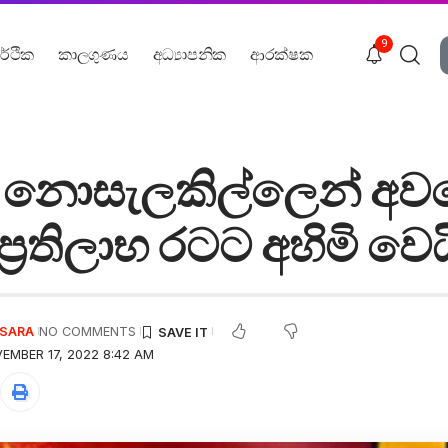
9
ර්ථික
කාලගුණය
අධ්‍යාපනික
ආරක්ෂක
ංශ නොසැලකිල්ලෙන් අ
ප්‍රතිලාභ රටට අහිමි වෙය
USARA
NO COMMENTS
EMBER 17, 2022 8:42 AM