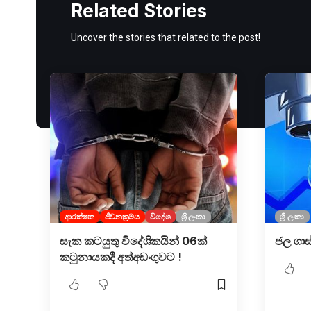
Related Stories
Uncover the stories that related to the post!
ආරක්ෂක
ජීවනක්‍රමය
විදේශ
ශ්‍රී ලංකා
ශ්‍රී ලංකා
සැක කටයුතු විදේශිකයින් 06ක්
ජල ගාස
කටුනායකදී අත්අඩංගුවට !