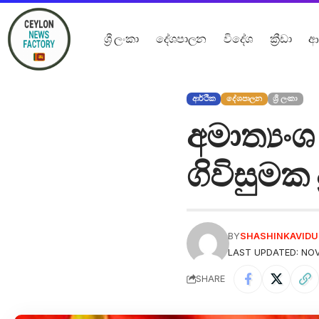
ශ්‍රී ලංකා
දේශපාලන
විදේශ
ක්‍රීඩා
ආ
ආර්ථික
දේශපාලන
ශ්‍රී ලංකා
අමාත්‍ය
ගිවිසුමක 
BY
SHASHINKAVID
LAST UPDATED: NOV
SHARE