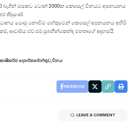
500 බැගින් මසකට ටොන් 2000ක කෙසෙල් චීනයට අපනයනය
කර තිබුණේ.
ි අවධානය යොමු නොවීම හේතුවෙන් කෙසෙල් අපනයනය අහිමි
ේකම්, ආචාර්ය එච්.එම්.සුබහීන්කෙන්ද මහතාගේ අදහසයි.
කෘෂිකර්ම දෙපාර්තමේන්තුව
චීනය
FACEBOOK
LEAVE A COMMENT