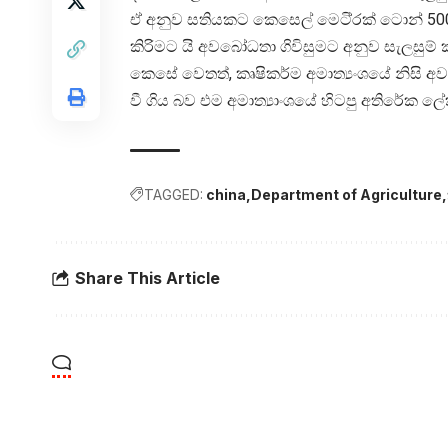
ඒ අනුව සතියකට කෙසෙල් මෙටි්‍රක් ටොන් 
කිරිමට යි අවබෝධතා ගිවිසුමට අනුව සැලසුම් 
කෙසේ වෙතත්, කෘෂිකර්ම අමාත්‍යංශයේ නිස
වී ගිය බව එම අමාත්‍යාංශයේ හිටපු අතිරේක ල
TAGGED:
china
Department of Agriculture
Share This Article