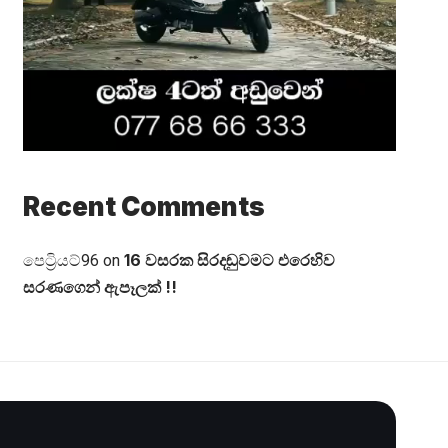
Recent Comments
16 වසරක සිරදඬුවමට එරෙහිව
පෙට්‍රියට්96
on
සරණගෙන් ඇපෑලක් !!