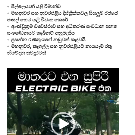
පිල්ලෙයාන් යළි රිමාන්ඩ්
මහනුවර සහ නුවරඑළිය දිස්ත්‍රික්කවල සියලුම රජයේ
පාසල් හෙට යළි විවෘත කෙරේ
ආණ්ඩුක්‍රම ව්‍යවස්ථාව සහ අධිකරණ සංවිධාන පනත
සංශෝධනයට කැබිනට් අනුමැතිය
ප්‍රසන්න රණතුංගගේ නඩුවක් කැඳවයි
මහනුවර, කෑගල්ල සහ නුවරඑළියට නායයෑම් රතු
නිවේදන තවදුරටත්
Video
Player