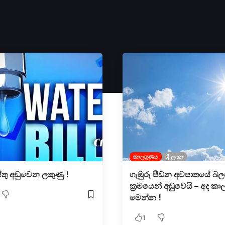
කාලගුණය
ශ්‍රී ලංකා
්තු අඩුවෙන ලකුණු !
ගැඹුරු පීඩන අවපාතයේ බල
ක්‍රමයෙන් අඩුවෙයි – අද ක
මෙන්න !
1