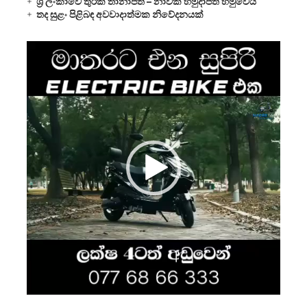
ශ්‍රී ලංකාවේ තුර්කි තානාපති – නාවික හමුදාපති හමුවෙයි
තද සුළං පිළිබඳ අවවාදාත්මක නිවේදනයක්
Video
Player