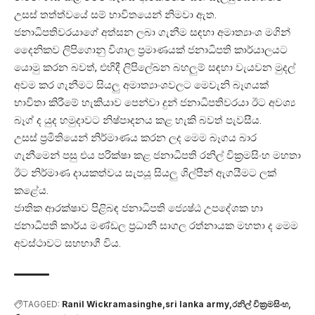
උසස් තත්ත්වයේ සම් භාවිතයෙන් නිමවා ඇත.
ජනාධිපතිවරයාගේ අත්සන ලබා ගැනීම සඳහා අමාත්‍යාංශ මගින්
දෛනිකව ලිපිගොනු විශාල ප්‍රමාණයක් ජනාධිපති කාර්යාලයට
යොමු කරන බවත්, එහිදී ලිපිලේඛන බහලුම් සඳහා වැයවන මුදල්
අවම කර ගැනීමට සියලු අමාත්‍යාංශවලට මෙවැනි බෑගයක්
භාවිතා කිරීමේ හැකියාව පෙන්වා දුන් ජනාධිපතිවරයා ඊට අවශ්‍ය
බෑග් ද යුද හමුදාවට නිෂ්පාදනය කළ හැකි බවත් පැවසීය.
උසස් ප්‍රමිතියෙන් නිර්මාණය කරන ලද මෙම බෑගය බාර
ගැනීමෙන් පසු එය පරික්ෂා කළ ජනාධිපති රනිල් වික්‍රමසිංහ මහතා
ඊට නිර්මාණ දායකත්වය සැපයූ සියලු ශිල්පීන් ඇගයීමට ලක්
කළේය.
ජාතික ආරක්ෂාව පිළිබඳ ජනාධිපති ජ්‍යෙෂ්ඨ උපදේශක හා
ජනාධිපති කාර්ය මණ්ඩල ප්‍රධානී සාගල රත්නායක මහතා ද මෙම
අවස්ථාවට සහභාගී විය.
TAGGED:
Ranil Wickramasinghe
sri lanka army
රනිල් වික්‍රමසිංහ