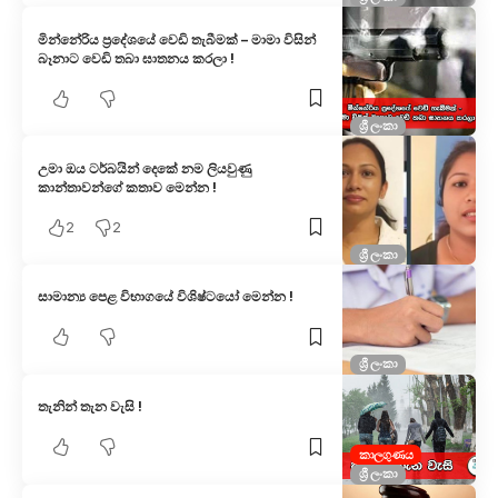
මින්නේරිය ප්‍රදේශයේ වෙඩි තැබීමක් – මාමා විසින්
බෑනාට වෙඩි තබා ඝාතනය කරලා !
ශ්‍රී ලංකා
උමා ඔය ටර්බයින් දෙකේ නම ලියවුණු
කාන්තාවන්ගේ කතාව මෙන්න !
2
2
ශ්‍රී ලංකා
සාමාන්‍ය පෙළ විභාගයේ විශිෂ්ට‍යෝ මෙන්න !
ශ්‍රී ලංකා
තැනින් තැන වැසි !
කාලගුණය
ශ්‍රී ලංකා