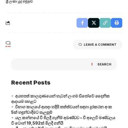
ශ්‍රී ලංකා යුද හමුදාව
LEAVE A COMMENT
SEARCH
Recent Posts
අයහපත් කාලගුණයෙන් හැටන් ලංගම ඩිපෝවේ දෛනික
ආදායම පහළට
විභාග කාලයේ ආපදා හදිසි තත්ත්වයන් සඳහා දුරකථන අංක
5ක් හඳුන්වාදීමට සැලසුම්
යල කන්නයේ වී මිලදී ගැනීම් අඛණ්ඩව – වී අලෙවි මණ්ඩලය
වී ටොන් 19,592ක් මිලදී ගනියි