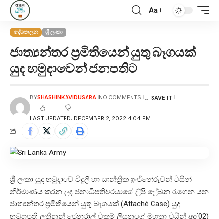
Aa
දේශපාලන
ශ්‍රී ලංකා
ජාත්‍යන්තර ප්‍රමිතියෙන් යුතු බෑගයක්
යුද හමුදාවෙන් ජනපතිට
BY
SHASHINKAVIDUSARA
NO COMMENTS
LAST UPDATED: DECEMBER 2, 2022 4:04 PM
ශ්‍රී ලංකා යුද හමුදාවේ විදුලි හා යාන්ත්‍රික ඉංජිනේරුවන් විසින්
නිර්මාණය කරන ලද ජනාධිපතිවරයාගේ ලිපි ලේඛන රැගෙන යන
ජාත්‍යන්තර ප්‍රමිතියෙන් යුතු බෑගයක් (Attaché Case) යුද
හමුදාපති ලුතිනන් ජෙනරාල් විකුම් ලියනගේ මහතා විසින් අද(02)