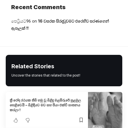
Recent Comments
පෙට්‍රියට්96
on
16 වසරක සිරදඬුවමට එරෙහිව සරණගෙන්
ඇපෑලක් !!
Related Stories
Uncover the stories that related to the post!
ත්‍රී රෝද රථයක තිබී හමු වූ බිළිඳු මළසිරුරේ සුළමුල
හෙළිවෙයි – බිළිඳියව මව සහ පියා එක්වී ඝාතනය
කරලා !
ශ්‍රී ලංකා