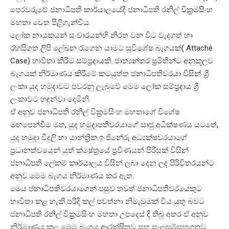
පෙරවරුවේ ජනාධිපති කාර්යාලයේදී ජනාධිපති රනිල් වික්‍රමසිංහ
මහතා වෙත පිළිගැන්වීය.
ලෝක නායකයන් සංචාරයන්හි නිරත වන විට වැදගත් හා
රහසිගත ලිපි ලේඛන රැගෙන යාමට සුවිශේෂ බෑගයක්( Attaché
Case) භාවිතා කිරීම සම්ප්‍රදායකි. ජාත්‍යන්තර ප්‍රමිතීන්ට අනුකූලව
බෑගයක් නිර්මාණය කිරීමේ කටයුත්ත ජනාධිපතිවරයා විසින් ශ්‍රී
ලංකා යුද හමුදාවට පවරනු ලැබුවේ මෙම ලෝක සම්ප්‍රදාය ශ්‍රී
ලංකාවට හඳුන්වා දෙමිනි.
ඒ අනුව ජනාධිපති රනිල් වික්‍රමසිංහ මහතාගේ විශේෂ
මඟපෙන්වීම මත, යුද හමුදාපතිවරයාගේ සෘජු අධීක්ෂණය යටතේ,
යුද හමුදා විදුලි හා යාන්ත්‍රික ඉංජිනේරු අධ්‍යක්ෂවරයාගේ
ප්‍රධානත්වයෙන් යුත් ක්ෂේත්‍රයේ ප්‍රවීණයන් පිරිසක් විසින්
ජනාධිපති ලේකම් කාර්යාලය විසින් ලබා දෙන ලද පිරිවිතරයන්ට
අනුව මෙම බෑගය නිර්මාණය කර ඇත.
මෙය ජනාධිපතිවරයාගෙන් පසුව තවත් ජනාධිපතිවරයෙකුට
භාවිතා කළ හැකි පරිදි කල් පවත්නා නිමැවුමක් විය යුතු බවට
ජනාධිපති රනිල් වික්‍රමසිංහ මහතා උප‍දෙස් දී තිබූ අතර ඒ අනුව
නිර්මාණය කළ මෙම බෑගය ආරක්ෂිතව සහ සැලසුම්සහගතව