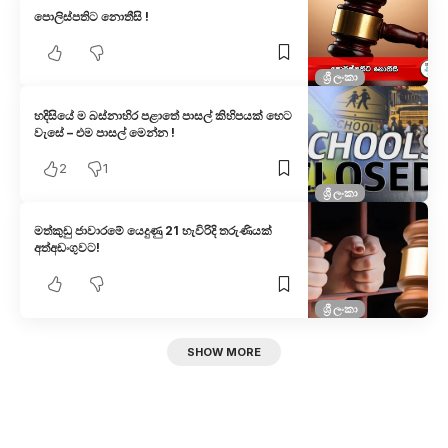
පොලිස්පතිට නොතීසි !
ශ්‍රී ලංකා
හදිසියේ ම බස්නාහිර පළාතේ පාසල් කිහිපයක් හෙට
වැසේ – එම පාසල් මෙන්න !
2
1
ශ්‍රී ලංකා
මත්කුඩු ජාවාරමේ යෙදුණු 21 හැවිරිදි තරුණියක්
අත්අඩංගුවට!
ශ්‍රී ලංකා
SHOW MORE