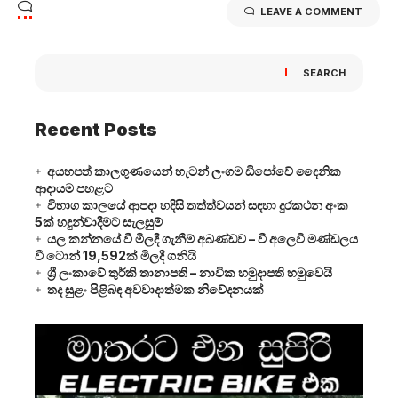
LEAVE A COMMENT
SEARCH
Recent Posts
අයහපත් කාලගුණයෙන් හැටන් ලංගම ඩිපෝවේ දෛනික
ආදායම පහළට
විභාග කාලයේ ආපදා හදිසි තත්ත්වයන් සඳහා දුරකථන අංක
5ක් හඳුන්වාදීමට සැලසුම්
යල කන්නයේ වී මිලදී ගැනීම් අඛණ්ඩව – වී අලෙවි මණ්ඩලය
වී ටොන් 19,592ක් මිලදී ගනියි
ශ්‍රී ලංකාවේ තුර්කි තානාපති – නාවික හමුදාපති හමුවෙයි
තද සුළං පිළිබඳ අවවාදාත්මක නිවේදනයක්
Video
Player