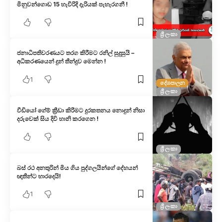
මිනුවන්ගොඩ 15 හැවිරිදි දැරියක් පැහැරගනී !
ශ්‍රී ලංකා
ජනාධිපතිවරණයට තරග කිරීමට රනිල් සුදුසුයි –
අධිකරණයෙන් දුන් තීන්දුව මෙන්න !
1
දේශපාලන
ශ්‍රී ලංකා
වීඩියෝ ගේම් ක්‍රීඩා කිරීමට දුරකතනය නොදුන් නිසා
දරුවෙක් සිය දිවි හානි කරගෙන !
ශ්‍රී ලංකා
බස් රථ අනතුරින් මිය ගිය පුද්ගලයින්ගේ දේහයන්
ඥාතීන්ට භාරදෙයි!
1
ශ්‍රී ලංකා