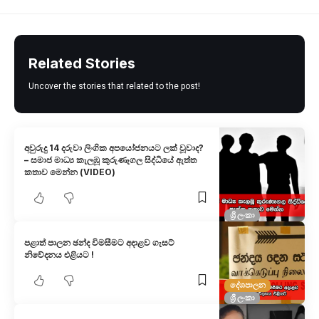
Related Stories
Uncover the stories that related to the post!
අවුරුදු 14 දරුවා ලිංගික අපයෝජනයට ලක් වූවාද?
– සමාජ මාධ්‍ය කැලඹූ කුරුණෑගල සිද්ධියේ ඇත්ත
කතාව මෙන්න (VIDEO)
ශ්‍රී ලංකා
පළාත් පාලන ඡන්ද විමසීමට අදාළව ගැසට්
නිවේදනය එළියට !
දේශපාලන
ශ්‍රී ලංකා