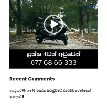
Recent Comments
පෙට්‍රියට්96
on
16 වසරක සිරදඬුවමට එරෙහිව සරණගෙන්
ඇපෑලක් !!