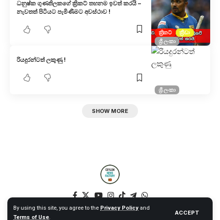
ධනුෂ්ක ගුණතිලකගේ ක්‍රිකට් තහනම ඉවත් කරයි –
නැවතත් පිටියට පැමිණීමට අවස්ථාව !
ක්‍රිකට්
ක්‍රීඩා
ශ්‍රී ලංකා
රියදුරන්ටත් ලකුණු !
ශ්‍රී ලංකා
SHOW MORE
By using this site, you agree to the
Privacy Policy
and
ACCEPT
Terms of Use
.