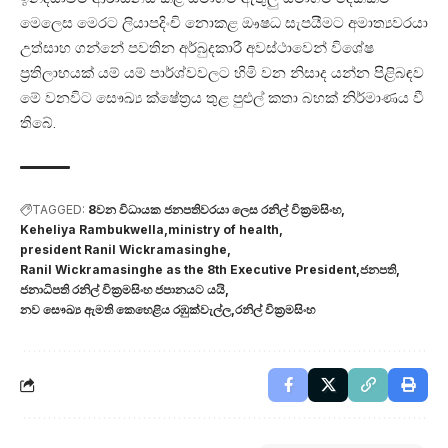
මෙලෙස මෙරට ලියාපදිංචි නොකළ ඖෂධ සැපයීමට අමාත්‍යවරයා
උත්සාහ ගන්නේ පවතින අර්බුදකාරී අවස්ථාවෙන් විශේෂ
ප්‍රතිලාභයක් යම් යම් පාර්ශ්වවලට හිමි වන නිසාද යන්න පිළිබඳව
මේ වනවිට සෞඛ්‍ය ක්ෂේත්‍රය තුළ පුළුල් කතා බහක් නිර්මාණය වී
තිබේ.
TAGGED:
8වන විධායක ජනපතිවරයා ලෙස රනිල් වික්‍රමසිංහ
Keheliya Rambukwella
ministry of health
president Ranil Wickramasinghe
Ranil Wickramasinghe as the 8th Executive President
ජනපති
ජනාධිපති රනිල් වික්‍රමසිංහ ජපානයට යයි
නව සෞඛ්‍ය ඇමති කෙහෙළිය රඹුක්වැල්ල
රනිල් වික්‍රමසිංහ