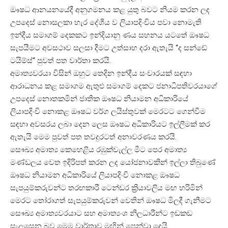
ඖෂධ ආනයනයේදී අනුගමනය කළ යුතු බවට නියම කරන ලද
උපදෙස් නොසලකා හැර දේශීය ව ලියාපදිංචිය පවා නොමැති
ඉන්දීය සමාගම් දෙකකට ඉන්දියානු ණය සහනය යටතේ ඖෂධ
සැපයීමට අවසථාව සලසා දීමට උත්සාහ දරා ඇතැයි “ද සන්ඩේ
ටයිම්ස්“ පුවත් පත වාර්තා කරයි.
අමාත්‍යවරයා විසින් ඔහුට තෙදින ඉන්දීය සංචාරයක් සඳහා
ආරාධනය කළ සමාගම ඇතුළු සමාගම් දෙකට ජනාධිපතිවරයාගේ
උපදෙස් නොතකමින් ජාතික ඖෂධ නියාමන අධිකාරියේ
ලියාපදිංචි නොකළ ඖෂධ වර්ග ලයිස්තුවක් මෙරටට ගෙන්වීම
සඳහා අවසරය ලබා දෙන ලෙස ඖෂධ අධිකාරියට ඉල්ලීමක් කර
ඇතැයි මෙම පුවත් පත තවදුරටත් අනාවරණය කරයි.
සෞඛ්‍ය අමාත්‍ය කෙහෙළිය රඹුක්වැල්ල මීට පෙර අමාත්‍ය
මණ්ඩලය වෙත ඉදිරිපත් කරන ලද යෝජනාවකින් ඉල්ලා තිබුණේ
ඖෂධ නියාමන අධිකාරියේ ලියාපදිංචි නොකළ ඖෂධ
සැපයුම්කරුවන්ට තරඟකාරී ටෙන්ඩර ක්‍රියාවලිය මඟ හරිමින්
මෙරට තෝරාගත් සැපයුම්කරුවන් වෙතින් ඖෂධ මිලදී ගැනීමට
සෞඛ්‍ය අමාත්‍යවරයාට සහ අමාත්‍යංශ නිලධාරීන්ට ඉඩකඩ
සැලසෙන බව මෙම වාර්තාව මඟින් පෙන්වා දෙයි.