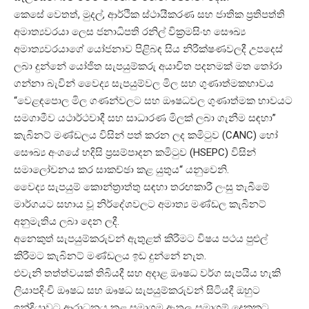
කෙසේ වෙතත්, මුදල්, ආර්ථික ස්ථායීකරණ සහ ජාතික ප්‍රතිපත්ති
අමාත්‍යවරයා ලෙස ජනාධිපති රනිල් වික්‍රමසිංහ සෞඛ්‍ය
අමාත්‍යවරයාගේ යෝජනාව පිළිබඳ සිය නිරීක්ෂණවලදී උපදෙස්
ලබා දුන්නේ යෝජිත සැපයුම්කරු අයාචිත පදනමක් මත තෝරා
ගන්නා බැවින් වෛද්‍ය සැපයුම්වල මිල සහ ගුණාත්මකභාවය
“වෙළඳපොල මිල ගණන්වලට සහ ඖෂධවල ගුණාත්මක භාවයට
සමගාමීව යථාර්ථවාදී සහ සාධාරණ මිලක් ලබා ගැනීම සඳහා”
කැබිනට් මණ්ඩලය විසින් පත් කරන ලද කමිටුව (CANC) හෝ
සෞඛ්‍ය අංශයේ හදිසි ප්‍රසම්පාදන කමිටුව (HSEPC) විසින්
සමාලෝචනය කර සාකච්ඡා කළ යුතුය“ යනුවෙනි.
වෛද්‍ය සැපයුම් කොන්ත්‍රාත්තු සඳහා තරඟකාරී ලංසු තැබීමේ
මාර්ගයට සහාය වූ නිර්දේශවලට අමාත්‍ය මණ්ඩල කැබිනට්
අනුමැතිය ලබා දෙන ලදී.
අනෙකුත් සැපයුම්කරුවන් ඇතුළත් කිරීමට විෂය පථය පුළුල්
කිරීමට කැබිනට් මණ්ඩලය ඉඩ දුන්නේ නැත.
එවැනි තත්ත්වයක් තිබියදී සහ අදාළ ඖෂධ වර්ග සැපයිය හැකි
ලියාපදිංචි ඖෂධ සහ ඖෂධ සැපයුම්කරුවන් සිටියදී ඔහුට
ඉන්දියාවට ආරාධනය කළ සමාගම ඇතුලු සමාගම් දෙකකට