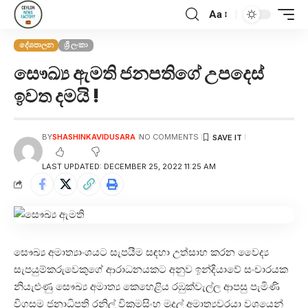
Aa
දේශපාලන
ශ්‍රී ලංකා
සෞඛ්‍ය ඇමති ජනපතිගේ උපදෙස්
ඉවත දමයි !
BY
SHASHINKAVIDUSARA
NO COMMENTS
LAST UPDATED: DECEMBER 25, 2022 11:25 AM
සෞඛ්‍ය අමාත්‍යාංශයට සැපයීම සඳහා උත්සාහ කරන වෛද්‍ය
සැපයුම්කරුවෙකුගේ ආරාධනයකට අනුව ඉන්දියාවේ සංචාරයක
නියැළුණු සෞඛ්‍ය අමාත්‍ය කෙහෙළිය රඹුක්වැල්ල ආපසු පැමිණි
විගසම ජනාධිපති රනිල් වික්‍රමසිංහ මුදල් අමාත්‍යවරයා වශයෙන්