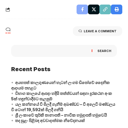
LEAVE A COMMENT
SEARCH
Recent Posts
අයහපත් කාලගුණයෙන් හැටන් ලංගම ඩිපෝවේ දෛනික
ආදායම පහළට
විභාග කාලයේ ආපදා හදිසි තත්ත්වයන් සඳහා දුරකථන අංක
5ක් හඳුන්වාදීමට සැලසුම්
යල කන්නයේ වී මිලදී ගැනීම් අඛණ්ඩව – වී අලෙවි මණ්ඩලය
වී ටොන් 19,592ක් මිලදී ගනියි
ශ්‍රී ලංකාවේ තුර්කි තානාපති – නාවික හමුදාපති හමුවෙයි
තද සුළං පිළිබඳ අවවාදාත්මක නිවේදනයක්