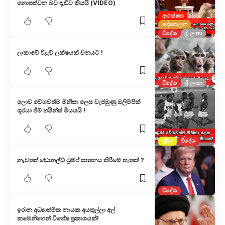
නොපත්වන බව දැඩිව කියයි (VIDEO)
ආරක්ෂක
දේශපාලන
විදේශ
ශ්‍රී ලංකා
ලංකාවේ රිළව් ලක්ෂයක් චීනයට !
විදේශ
ශ්‍රී ලංකා
ලොව වේගවත්ම මිනිසා ලෙස වැජඹුණු ඔලිම්පික්
ශූරයා ජිම් හයින්ස් මියයයි !
ක්‍රීඩා
විදේශ
නැවතත් ඩොනල්ඩ් ට්‍රම්ප් ඝාතනය කිරීමේ තැතක් ?
විදේශ
ඉරාන අධ්‍යාත්මික නායක අයතුල්ලා අල්
කමෙනිගෙන් විශේෂ ප්‍රකාශයක්!