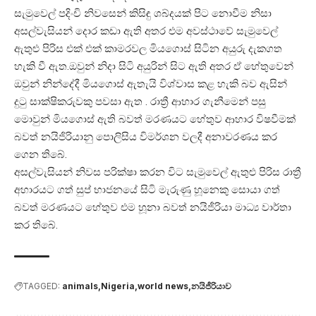
සැමුවෙල් පදිංචි නිවසෙන් කිසිඳු ශබ්දයක් පිට නොවීම නිසා
අසල්වැසියන් දොර කඩා ඇති අතර එම අවස්ථාවේ සැමුවෙල්
ඇතුළු පිරිස එක් එක් කාමරවල මියගොස් සිටින අයුරු දැකගත
හැකි වී ඇත.ඔවුන් නිදා සිටි අයුරින් සිට ඇති අතර ඒ හේතුවෙන්
ඔවුන් නින්දේදී මියගොස් ඇතැයි විශ්වාස කළ හැකි බව ඇසින්
දුටු සාක්ෂිකරුවකු පවසා ඇත . රාත්‍රී ආහාර ගැනීමෙන් පසු
මොවුන් මියගොස් ඇති බවත් මරණයට හේතුව ආහාර විෂවීමක්
බවත් නයිජිරියානු පොලිසිය විමර්ශන වලදී අනාවරණය කර
ගෙන තිබේ.
අසල්වැසියන් නිවස පරික්ෂා කරන විට සැමුවෙල් ඇතුළු පිරිස රාත්‍රී
අහාරයට ගත් සුප් භාජනයේ සිටි මැරුණු හූනෙකු සොයා ගත්
බවත් මරණයට හේතුව එම හූනා බවත් නයිජීරියා මාධ්‍ය වාර්තා
කර තිබේ.
TAGGED:
animals
Nigeria
world news
නයිජීරියාව