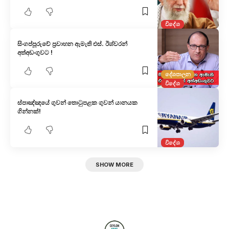
විදේශ
සිංගප්පූරුවේ ප්‍රවාහන ඇමැති එස්. ඊශ්වරන්
අත්අඩංගුවට !
දේශපාලන
විදේශ
ස්පාඤ්ඤයේ ගුවන් තොටුපළක ගුවන් යානයක
ගින්නක්!
විදේශ
SHOW MORE