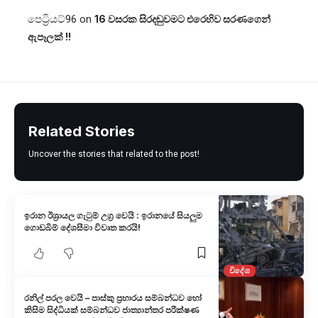
පෙට්‍රියට්96
on
16 වසරක සිරදඬුවමට එරෙහිව සරණගෙන්
ඇපෑලක් !!
Related Stories
Uncover the stories that related to the post!
ඉරාන ඊශ්‍රායල ගැටුම් උග්‍ර වෙයි : ඉරානයේ සියලුම
ගොඩබිම් දේශසීමා විවෘත කරයි!
විදේශ
රනිල් පරල වෙයි – පාස්කු ප්‍රහාරය සම්බන්ධව හෝ
කිසිම සිද්ධියක් සම්බන්ධව ජාත්‍යාන්තර පරීක්ෂණ