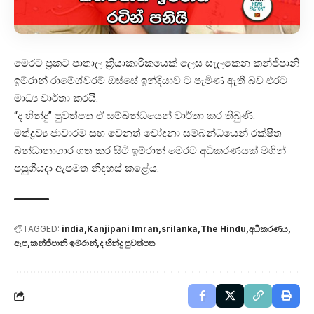
මෙරට ප්‍රකට පාතාල ක්‍රියාකාරිකයෙක් ලෙස සැලකෙන කන්ජිපානි
ඉම්රාන් රාමේශ්වරම් ඔස්සේ ඉන්දියාව ට පැමිණ ඇති බව එරට
මාධ්‍ය වාර්තා කරයි.
“ද හින්දු” පුවත්පත ඒ සම්බන්ධයෙන් වාර්තා කර තිබුණි.
මත්ද්‍රව්‍ය ජාවාරම සහ වෙනත් චෝදනා සම්බන්ධයෙන් රක්ෂිත
බන්ධානාගාර ගත කර සිටි ඉම්රාන් මෙරට අධිකරණයක් මගින්
පසුගියදා ඇපමත නිදහස් කළේය.
TAGGED:
india
Kanjipani Imran
srilanka
The Hindu
අධිකරණය
ඇප
කන්ජිපානි ඉම්රාන්
ද හින්දු පුවත්පත