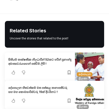
Related Stories
Uncover the stories that related to the post!
සිතියම් තාක්ෂණික නිලධාරීන් 52කට හරීන් ප්‍රනාන්දු
අමාත්‍යවරයාගෙන් පත්වීම් ලිපි !
දේශපාලන
ශ්‍රී ලංකා
දේශපාලන හිතවත්කම් මත පත්කළ තානාපතිවරු
සහ මහ කොමසාරිස්වරු 15ක් දිවයිනට !
ශ්‍රී ලංකා