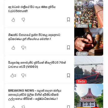
අද මධ්‍යම රාත්‍රීයේ සිට පැය 48ක දුම්රිය
වැඩවර්ජනයක්!
ශ්‍රී ලංකා
ශිෂ්‍යත්ව විභාගයේ ප්‍රශ්න පිටකළ දෙදෙනාට
අධිකරණය දුන් නියෝගය මෙන්න !
1
ශ්‍රී ලංකා
රියදුරෙකු නොමැතිව දුම්රියක් කිලෝමීටර් 70ක්
ධාවනය වෙයි (VIDEO)
2
1
විදේශ
BREAKING NEWS – පළාත් පාලන ඡන්දය
නොපැවැත්වීම මූලික මිනිස් අයිතිවාසිකම්
උල්ලංඝනය කිරීමක් – ශ්‍රේෂ්ඨාධිකරණය !