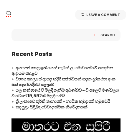
LEAVE A COMMENT
SEARCH
Recent Posts
අයහපත් කාලගුණයෙන් හැටන් ලංගම ඩිපෝවේ දෛනික
ආදායම පහළට
විභාග කාලයේ ආපදා හදිසි තත්ත්වයන් සඳහා දුරකථන අංක
5ක් හඳුන්වාදීමට සැලසුම්
යල කන්නයේ වී මිලදී ගැනීම් අඛණ්ඩව – වී අලෙවි මණ්ඩලය
වී ටොන් 19,592ක් මිලදී ගනියි
ශ්‍රී ලංකාවේ තුර්කි තානාපති – නාවික හමුදාපති හමුවෙයි
තද සුළං පිළිබඳ අවවාදාත්මක නිවේදනයක්
Video
Player