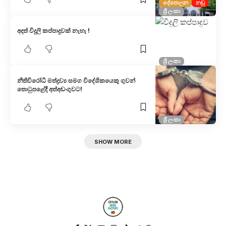
දේශපාලන
නඩු
ශ්‍රී ලංකා
අදත් විදුලි කප්පාදුවක් නැහැ !
ශ්‍රී ලංකා
නීතිවිරෝධී මත්ද්‍රව්‍ය සමග විදේශිකයෙකු ගුවන්
තොටුපළේදී අත්අඩංගුවට!
ශ්‍රී ලංකා
SHOW MORE