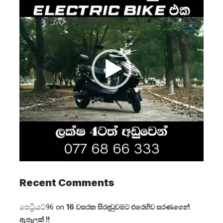
Recent Comments
පෙට්‍රියට්96
on
16 වසරක සිරදඬුවමට එරෙහිව සරණගෙන්
ඇපෑලක් !!