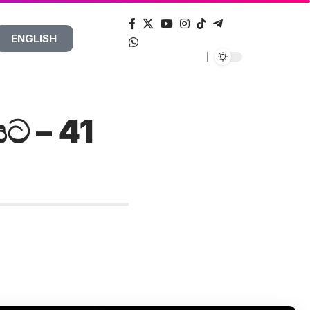
ENGLISH
යට – 41