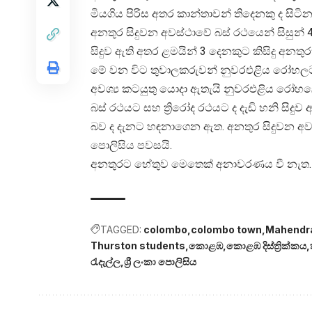
මියගිය පිරිස අතර කාන්තාවන් තිදෙනකු ද සිට
අනතුර සිදුවන අවස්ථාවේ බස් රථයෙන් සිසුන් 
සිදුව ඇති අතර ළමයින් 3 දෙනකුට කිසිදු අනත
මේ වන විට තුවාලකරුවන් නුවරඑළිය රෝහලට ර
අවශ්‍ය කටයුතු යොදා ඇතැයි නුවරඑළිය රෝහලේ
බස් රථයට සහ ත්‍රිරෝද රථයට ද දැඩි හනි සිදු
බව ද දැනට හඳනාගෙන ඇත. අනතුර සිදුවන අව
පොලිසිය පවසයි.
අනතුරට හේතුව මෙතෙක් අනාවරණය වී නැත.
TAGGED:
colombo
colombo town
Mahendra
Thurston students
කොළඹ
කොළඹ දිස්ත්‍රික්කය
රැදැල්ල
ශ්‍රී ලංකා පොලිසිය