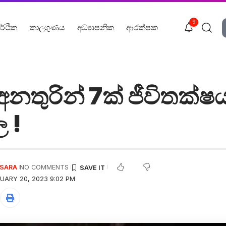
9
ර්ථික
කාලගුණය
අධ්‍යාපනික
ආරක්ෂක
නතුරින් 7ක් ජීවිතක්ෂ
 !
USARA
NO COMMENTS
UARY 20, 2023 9:02 PM