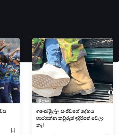
ශ්‍රී ලංකා
 මස
ගණේමුල්ල සංජීවගේ දේහය
භාරගන්න කවුරුත් ඉදිරිපත් වෙලා
නැ!