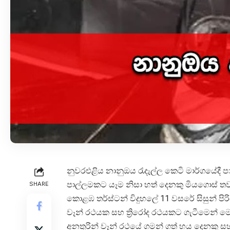
නුවරඑළිය නානුඔය රැදැල්ල කෙටි මාර්ගයේදී පා
පාල්ලමකට යෑම නිසා හත් දෙනකු මියගොස් තවත්
SHARE
කොළඹ තර්ස්ටන් විදුහලේ 11 වසරේ සිසුන් පිර
වෑන් රථයක සහ ත්‍රිරෝද රථයකට ගැටීමෙන් මෙම
අනතුරින් වෑන් රථයේ ගමන් ගත් හය දෙනකු සහ