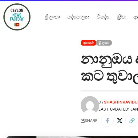
ශ්‍රී ලංකා
දේශපාලන
විදේශ
ක්‍රීඩා
ආ
අනතුරු
ශ්‍රී ලංකා
නානුඔය අ
කට තුවාල
BY
SHASHINKAVID
LAST UPDATED: JAN
SHARE