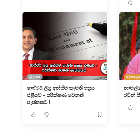
ශ්‍රී ලංකා
දේශපාල
ෂාෆ්ටර් ලියූ අන්තිම කැමති පත්‍රය
නාමල්ග
එළියට – පරීක්ෂණ වෙනත්
රටින් ප
පැත්තකට !