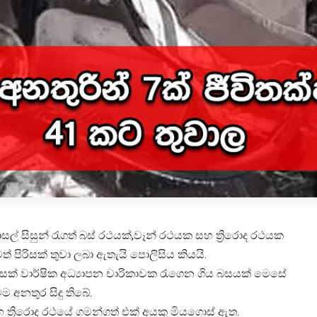
සල් සිසුන් රැගත් බස් රථයක්,වෑන් රථයක සහ ත්‍රිරොද රථයක
 පිරිසක් තුවා ලබා ඇතැයි පොලිසිය කියයි.
ිසක් වාර්ෂික අධ්‍යාපන චාරිකාවක රැගෙන ගිය බසයක් මෙසේ
 අනතුර සිදු තිබේ.
 ත්‍රිරොද රථයේ ගමන්ගත් එක් අයකු මියගොස් ඇත.