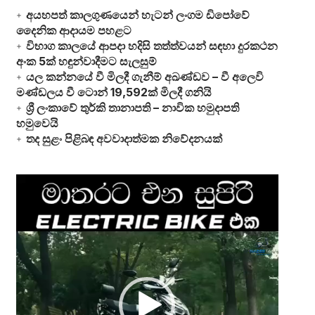
අයහපත් කාලගුණයෙන් හැටන් ලංගම ඩිපෝවේ
දෛනික ආදායම පහළට
විභාග කාලයේ ආපදා හදිසි තත්ත්වයන් සඳහා දුරකථන
අංක 5ක් හඳුන්වාදීමට සැලසුම්
යල කන්නයේ වී මිලදී ගැනීම් අඛණ්ඩව – වී අලෙවි
මණ්ඩලය වී ටොන් 19,592ක් මිලදී ගනියි
ශ්‍රී ලංකාවේ තුර්කි තානාපති – නාවික හමුදාපති
හමුවෙයි
තද සුළං පිළිබඳ අවවාදාත්මක නිවේදනයක්
Video
Player