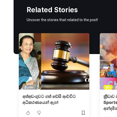
Related Stories
Uncover the stories that related to the post!
ශ්‍රී ලංකා
ක්‍රීඩා
ශ්
අත්අඩංගුවට ගත් ඩේසි ආච්චිට
ක්‍රීඩ
අධිකරණයෙන් ඇප!
Sports
අන්දමින