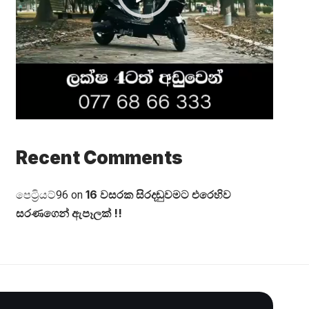
Recent Comments
16 වසරක සිරදඬුවමට එරෙහිව
පෙට්‍රියට්96
on
සරණගෙන් ඇපෑලක් !!