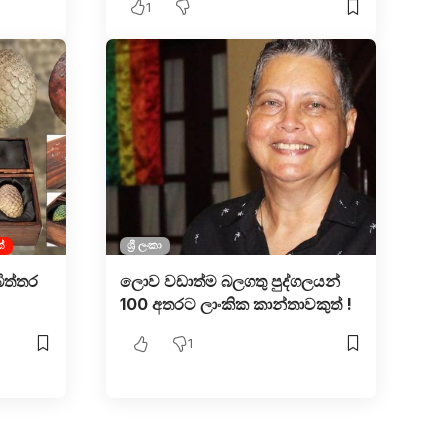
1
්
ශ්‍රී ලංකා
ිත්තර
ලොව වඩාත්ම බලගතු පුද්ගලයන්
100 අතරට ලාංකික කාන්තාවකුත් !
1