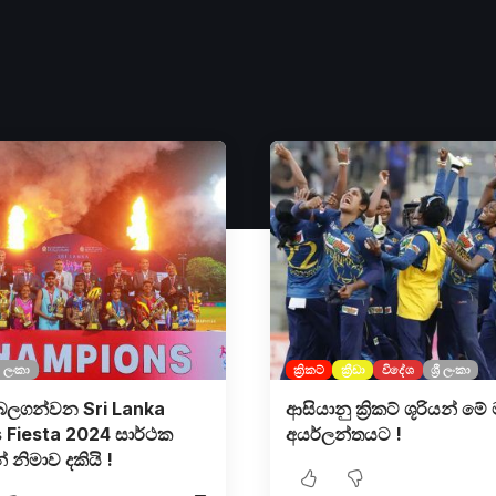
‍රී ලංකා
ක්‍රිකට්
ක්‍රීඩා
විදේශ
ශ්‍රී ලංකා
ාව බලගන්වන Sri Lanka
ආසියානු ක්‍රිකට් ශූරියන් මේ
 Fiesta 2024 සාර්ථක
අයර්ලන්තයට !
් නිමාව දකියි !