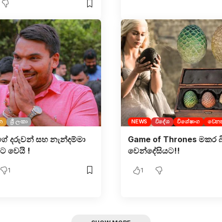
න
ශ්‍රී ලංකා
NEWS
විදේශ
විශේෂාංග
වෙනත
ේ දරුවන් සහ නැන්දම්මා
Game of Thrones මකර බ
ිට වෙයි !
වෙන්දේසියට!!
1
1