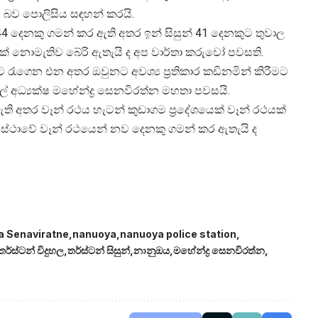
ින බව පොලිසිය සඳහන් කරයි.
44 දෙනකු ගමන් කර ඇති අතර ඉන් සිසුන් 41 දෙනකුට තුවාල
ුරක් නොමැතිව බේරි ඇතැයි ද අප වාර්තා කරුවෝ පවසති.
ැගෙන එන අතර ඔවුනට අවශ්‍ය ප්‍රතිකාර කඩිනමින් කිරීමට
 අධ්‍යක්ෂ මහේන්ද්‍ර සෙනවිරත්න මහතා පවසයි.
ව ඇති අතර වෑන් රථය හැටන් කුඩාගම ප්‍රදේශයෙක් වෑන් රථයක්
ස්ථාවේ වෑන් රථයෙන් නව දෙනකු ගමන් කර ඇතැයි ද
 Senaviratne
nanuoya
nanuoya police station
තර්ස්ටන් විදුහල
තර්ස්ටන් සිසුන්
නානුඔය
මහේන්ද්‍ර සෙනවිරත්න