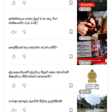
කාලගුණය
ශ්‍රී ලංකා
අන්තර්ජාලය හරහා මුදල් වංචා කල චීන
ජාතිකයන්ට වැඩ වරදී !
2
ශ්‍රී ලංකා
පොලීසියත් මාල කඩන්න පටන් ගනියි !
ශ්‍රී ලංකා
අඩු ආදායම්ලාභී පවුල්වල සිසුන් සඳහා ජනාධිපති
ශිෂ්‍යත්වය හිමිවන්නේ මෙහෙමයි !
ශ්‍රී ලංකා
ගංවතුර අනතුරු ඇඟවීම් පිලිබද දැනුම්දීමක්!
1