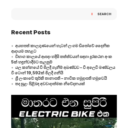
SEARCH
Recent Posts
අයහපත් කාලගුණයෙන් හැටන් ලංගම ඩිපෝවේ දෛනික
ආදායම පහළට
විභාග කාලයේ ආපදා හදිසි තත්ත්වයන් සඳහා දුරකථන අංක
5ක් හඳුන්වාදීමට සැලසුම්
යල කන්නයේ වී මිලදී ගැනීම් අඛණ්ඩව – වී අලෙවි මණ්ඩලය
වී ටොන් 19,592ක් මිලදී ගනියි
ශ්‍රී ලංකාවේ තුර්කි තානාපති – නාවික හමුදාපති හමුවෙයි
තද සුළං පිළිබඳ අවවාදාත්මක නිවේදනයක්
Video
Player