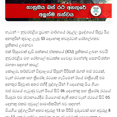
හැටන් – නුවරඑළිය ප්‍රධාන මාර්ගයේ රදැල්ල ප්‍රදේශයේ සිදුවූ රිය
අනතුරින් තුවාල ලැබූ 53 දෙනෙකු තවදුරටත් රෝහල්ගතව
ප්‍රතිකාර ලබනවා.
එක් සිසුවෙක් දැඩි සත්කාර ඒකකයේ (ICU) ප්‍රතිකාර ලබන බවයි
නුවරඑළිය මහ රෝහලේ අධ්‍යක්ෂ වෛද්‍ය මහේන්ද්‍ර සෙනවිරත්න
මහතා සඳහන් කළේ.
කොළඹ, තර්ස්ටන් විද්‍යාලයේ සිසුන් පිරිසක් රැගත් බස් රථයක්,
වෑන් රථයක සහ ත්‍රීරෝද රථයක ගැටීමෙන් ඊයේ රාත්‍රියේදී එම
අනතුර සිදුවුණ අතර එහිදී පුද්ගලයින් 7 දෙනෙකු මිය ගියා.
බස් රථයේ ගැටුණු වෑන් රියේ සිටි 06 දෙනෙකු සහ ත්‍රීරෝද රථයේ
රියදුරා එම ස්ථානයේදීම මියගොස් ඇති අතර වෑන් රථයේ සිටි 05
දෙනකු එකම පවුලේ සාමාජිකයින් බව සඳහන්.
මියගිය පුද්ගලයින් අතර අවුරුදු 13 ක පිරිමි දරුවෙක් සහ අවුරුදු 8
හා 12 යන වයස්වල පසුවන ගැහැණු දරුවන් දෙදෙනෙකු ද