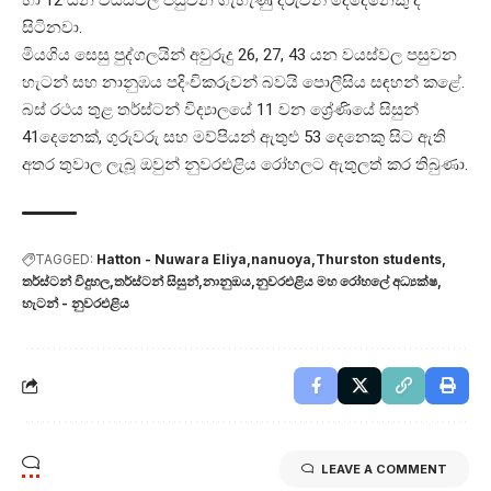
සිටිනවා.
මියගිය සෙසු පුද්ගලයින් අවුරුදු 26, 27, 43 යන වයස්වල පසුවන
හැටන් සහ නානුඹය පදිංචිකරුවන් බවයි පොලීසිය සඳහන් කළේ.
බස් රථය තුළ තර්ස්ටන් විද්‍යාලයේ 11 වන ශ්‍රේණියේ සිසුන්
41දෙනෙක්, ගුරුවරු සහ මව්පියන් ඇතුළු 53 දෙනෙකු සිට ඇති
අතර තුවාල ලැබූ ඔවුන් නුවරඑළිය රෝහලට ඇතුලත් කර තිබුණා.
TAGGED:
Hatton - Nuwara Eliya
nanuoya
Thurston students
තර්ස්ටන් විදුහල
තර්ස්ටන් සිසුන්
නානුඔය
නුවරඑළිය මහ රෝහලේ අධ්‍යක්ෂ
හැටන් - නුවරඑළිය
LEAVE A COMMENT