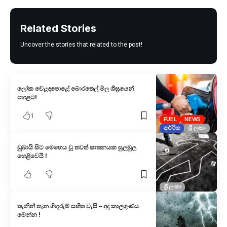
Related Stories
Uncover the stories that related to the post!
ලෝක වෙළඳපොළේ බොරතෙල් මිල ශීඝ්‍රයෙන්
පහළට!
1
FUEL
NEWS
ආර්ථික
ශ්‍රී ලංකා
ඩුබායි සිට මෙහෙය වූ තවත් ඝාතනයක සුලමුල
හෙළිවෙයි !
ශ්‍රී ලංකා
තැනින් තැන ගිගුරුම් සහිත වැසි – අද කාලගුණය
මෙන්න !