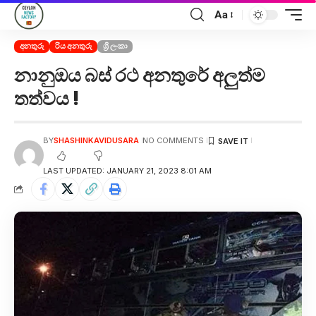
Aa
අනතුරු
රිය අනතුරු
ශ්‍රී ලංකා
නානුඔය බස් රථ අනතුරේ අලුත්ම
තත්වය !
BY
SHASHINKAVIDUSARA
NO COMMENTS
LAST UPDATED: JANUARY 21, 2023 8:01 AM