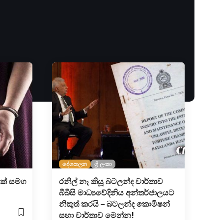
දේශපාලන
ශ්‍රී ලංකා
ගයක් සමග
රනිල් නෑ කියූ බටලන්ද වාර්තාව
බීබීසි මාධ්‍යවේදිනිය අන්තර්ජාලයට
නිකුත් කරයි – බටලන්ද කොමිෂන්
සභා වාර්තාව මෙන්න!