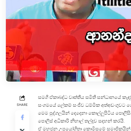
සමගි ඒකාබද්ධ වෘත්තීය සමිති සන්ධානයේ කැඳව
සංගමයේ ලේකම් සංජීව ධම්මික අත්අඩංගුවට 
SHARE
මෙම පුද්ගලයින් දෙදෙනා කොල්ලුපිටිය පොලීසිය ව
පොලිස් අධිකාරි නිහාල් තල්දූව සදහන් කරයි.
ඒ මහජන උපයෝගිතා කොමිසමේ සමාජිකයින් ද