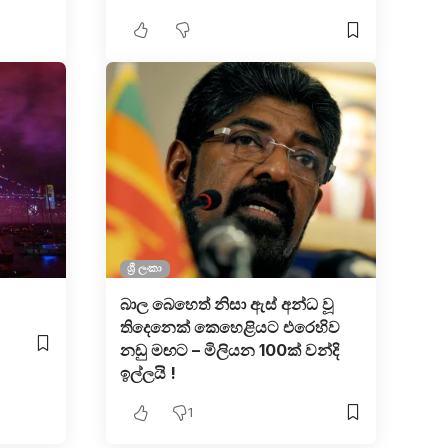
ශ්‍රී ලංකා
බාල බෙහෙත් නිසා ඇස් අන්ධ වූ
තිදෙනෙක් කෙහෙළියට එරෙහිව
නඩු මඟට – මිලියන 100ක් වන්දි
ඉල්ලයි !
1