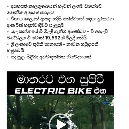
අයහපත් කාලගුණයෙන් හැටන් ලංගම ඩිපෝවේ
දෛනික ආදායම පහළට
විභාග කාලයේ ආපදා හදිසි තත්ත්වයන් සඳහා දුරකථන
අංක 5ක් හඳුන්වාදීමට සැලසුම්
යල කන්නයේ වී මිලදී ගැනීම් අඛණ්ඩව – වී අලෙවි
මණ්ඩලය වී ටොන් 19,592ක් මිලදී ගනියි
ශ්‍රී ලංකාවේ තුර්කි තානාපති – නාවික හමුදාපති
හමුවෙයි
තද සුළං පිළිබඳ අවවාදාත්මක නිවේදනයක්
Video
Player