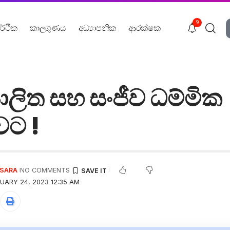
9
ර්ථික
කාලගුණය
අධ්‍යාපනික
ආරක්ෂක
ලිත සහ සංජීව ධම්මික
වට !
USARA
NO COMMENTS
UARY 24, 2023 12:35 AM