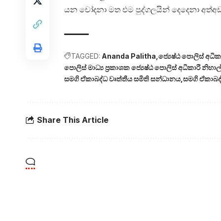
යන චෝදනා මත එම පුද්ගලයින් දෙදෙනා අත්
TAGGED:
Ananda Palitha
ජ්‍යෙෂ්ඨ පොලිස් අධික
පොලිස් මාධ්‍ය ප්‍රකාශක ජ්‍යෙෂ්ඨ පොලිස් අධිකාරී නිහාල්
සමගි ඒකාබද්ධ වෘත්තීය සමිති සන්ධානය
සමගි ඒකාබද්
Share This Article