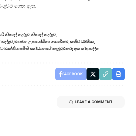
අඩංගුවට ගෙන ඇත.
ාරී නිහාල් තල්දූව
නිහාල් තල්දූව
 තල්දූව
මහජන උපයෝගිතා කොමිසම
සංජීව ධම්මික
ධ වෘත්තීය සමිති සන්ධානයේ කැඳවුම්කරු ආනන්ද පාලිත
FACEBOOK
LEAVE A COMMENT