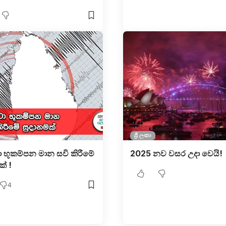
ශ්‍රී ලංකා
 භූකම්පන මාන සවි කිරීමේ
2025 නව වසර උදා වෙයි!
් !
4