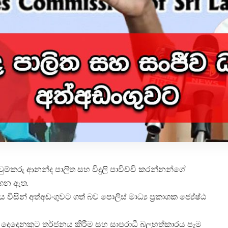
ුම්කරු ආනන්ද පාලිත සහ විදුලි පාවිච්චි කරන්නන්ගේ
ගෙන ඇත.
ිසින් අත්අඩංගුවට ගත් බව පොලිස් මාධ්‍ය ප්‍රකාශක ජ්‍යේෂ්ඨ
ෙදෙනකුට තර්ජනය කිරීම සහ සාපරාධී බලහත්කාරය පෑම