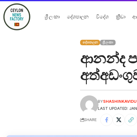
ශ්‍රී ලංකා
දේශපාලන
විදේශ
ක්‍රීඩා
ආ
දේශපාලන
ශ්‍රී ලංකා
ආනන්ද පා
අත්අඩංගු
BY
SHASHINKAVID
LAST UPDATED: JAN
SHARE