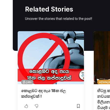
Related Stories
Uncover the stories that related to the post!
ශ්‍රී ලංකා
දේශපාල
කොළඹට අද පැය 18ක ජල
හිටපු
කප්පාදුවක් !
නවයක​ට
මිලියන 
වියදම්