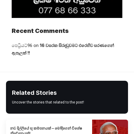
Recent Comments
පෙට්‍රියට්96
on
16 වසරක සිරදඬුවමට එරෙහිව සරණගෙන්
ඇපෑලක් !!
Related Stories
Uncover the stories that related to the post!
නව දිල්ලියේ භූ කම්පනයක් – මෝදිගෙන් විශේෂ
නිවේදනයක්!