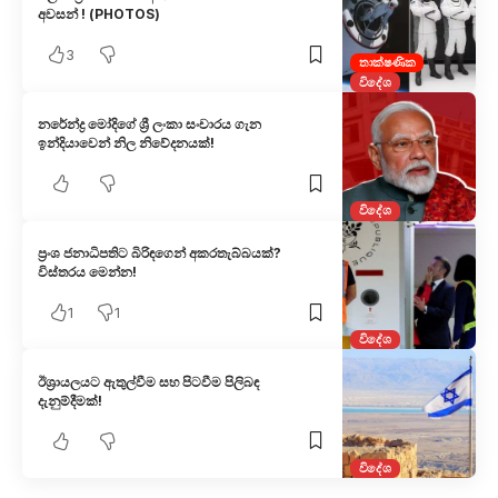
අවසන් ! (PHOTOS)
3
තාක්ෂණික
විදේශ
නරේන්ද්‍ර මෝදිගේ ශ්‍රී ලංකා සංචාරය ගැන
ඉන්දියාවෙන් නිල නිවේදනයක්!
විදේශ
ප්‍රංශ ජනාධිපතිට බිරිඳගෙන් අකරතැබ්බයක්?
විස්තරය මෙන්න!
1
1
විදේශ
ඊශ්‍රායලයට ඇතුල්වීම සහ පිටවීම පිලිබඳ
දැනුම්දීමක්!
විදේශ