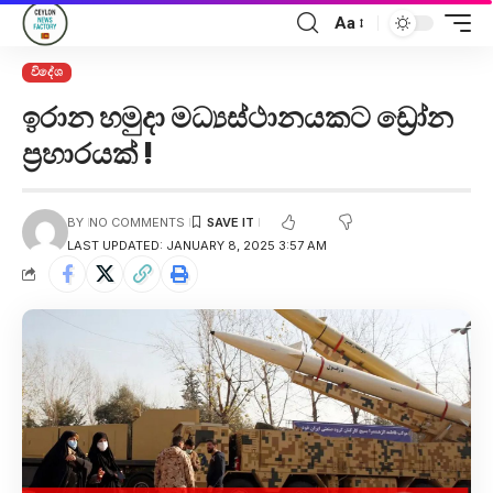
Aa
විදේශ
ඉරාන හමුදා මධ්‍යස්ථානයකට ඩ්‍රෝන
ප්‍රහාරයක් !
BY
NO COMMENTS
LAST UPDATED: JANUARY 8, 2025 3:57 AM