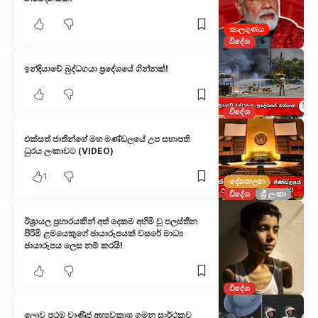
කාලගුණය
විදේශ
ඉන්දියාවේ බුද්ධගයා ප්‍රදේශයේ ගින්නක්!
විදේශ
එක්සත් ජාතීන්ගේ මහ මණ්ඩලයේ උප සභාපති
ධුරය ලංකාවට (VIDEO)
1
දේශපාලන
විදේශ
ශ්‍රී ලංකා
ඊශ්‍රායල ප්‍රහාරයකින් අත් දෙකම අහිමි වූ පලස්තීන
පිරිමි ළමයෙකුගේ ඡායාරූපයක් වසරේ මාධ්‍ය
ඡායාරූපය ලෙස නම් කරයි!
විදේශ
ලොව ප්‍රථම වාණිජ අභ්‍යවකාශ ගමන සාර්ථකව