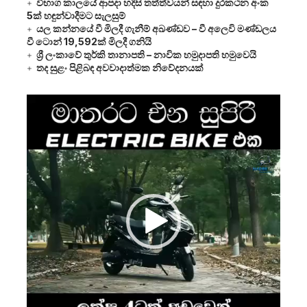
විභාග කාලයේ ආපදා හදිසි තත්ත්වයන් සඳහා දුරකථන අංක
5ක් හඳුන්වාදීමට සැලසුම්
යල කන්නයේ වී මිලදී ගැනීම් අඛණ්ඩව – වී අලෙවි මණ්ඩලය
වී ටොන් 19,592ක් මිලදී ගනියි
ශ්‍රී ලංකාවේ තුර්කි තානාපති – නාවික හමුදාපති හමුවෙයි
තද සුළං පිළිබඳ අවවාදාත්මක නිවේදනයක්
Video
Player