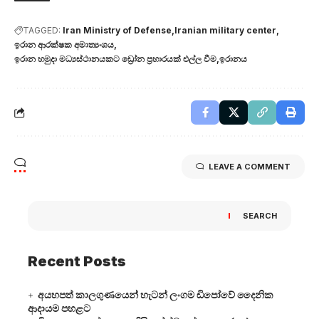
TAGGED:
Iran Ministry of Defense
Iranian military center
ඉරාන ආරක්ෂක අමාත්‍යංශය
ඉරාන හමුදා මධ්‍යස්ථානයකට ඩ්‍රෝන ප්‍රහාරයක් එල්ල වීම
ඉරානය
LEAVE A COMMENT
SEARCH
Recent Posts
අයහපත් කාලගුණයෙන් හැටන් ලංගම ඩිපෝවේ දෛනික
ආදායම පහළට