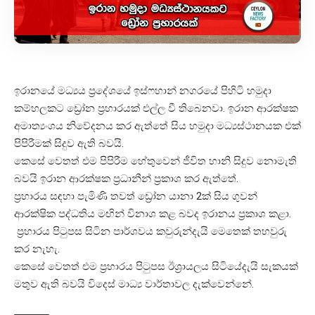
ඉරානයේ මධ්‍යය ප්‍රදේශයේ ඉස්ෆහාන් නගරයේ පිහිටි හමුදා
කම්හලකට ඩ්‍රෝන ප්‍රහාරයක් එල්ල වී තිබෙනවා. ඉරාන ආරක්ෂක
අමාත්‍යංශය නිවේදනය කර ඇත්තේ සිය හමුදා මධ්‍යස්ථානයක එක්
පිපිරීමක් සිදුව ඇති බවයි.
කෙසේ වෙතත් එම පිපිරීම හේතුවෙන් ජීවිත හානි සිදුව නොමැති
බවයි ඉරාන ආරක්ෂක ප්‍රධානීන් ප්‍රකාශ කර ඇත්තේ.
ප්‍රහාරය සඳහා පැමිණි තවත් ඩ්‍රෝන යානා 2ක් සිය ගුවන්
ආරක්ෂික පද්ධතිය මඟින් විනාශ කළ බවද ඉරානය ප්‍රකාශ කළා.
ප්‍රහාරය පිටුපස සිටින පාර්ශවය කවුරුන්දැයි මෙතෙක් තහවුරු
කර නැහැ.
කෙසේ වෙතත් එම ප්‍රහාරය පිටුපස ඊශ්‍රායලය සිටියේදැයි සැකයක්
මතුව ඇති බවයි විදෙස් මාධ්‍ය වාර්තාවල දැක්වෙන්නේ.