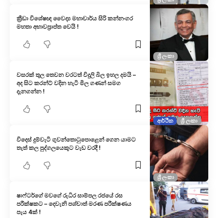
ක්‍රීඩා විශේෂඥ වෛද්‍ය මහාචාර්ය සිරි කන්නංගර
මහතා අභාවප්‍රාප්ත වෙයි !
ශ්‍රී ලංකා
වසරක් තුල තෙවන වරටත් විදුලි බිල ඉහල දමයි –
අද සිට කරන්ට් වදින හැටි මිල ගණන් සමග
දැනගන්න !
ආර්ථික
ශ්‍රී ලංකා
විදෙස් දුම්වැටි ගුවන්තොටුපොළෙන් ගෙන යාමට
තැත් කල පුද්ගලයෙකුට වැඩ වරදී !
ශ්‍රී ලංකා
ෂාෆ්ටර්ගේ මවගේ රුධිර සාම්පල රජයේ රස
පරීක්ෂකට – දෙවැනි පශ්චාත් මරණ පරීක්ෂණය
පැය 4ක් !