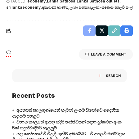
TAGGED:
econemy
Lanka Sathosa
Lanka Sathosa outlets
srilankaeconemy
අත්‍යවශ්‍ය භාණ්ඩ
ලංකා සතොස
ලංකා සතොස අලෙවි සැල්
LEAVE A COMMENT
SEARCH
Recent Posts
අයහපත් කාලගුණයෙන් හැටන් ලංගම ඩිපෝවේ දෛනික
ආදායම පහළට
විභාග කාලයේ ආපදා හදිසි තත්ත්වයන් සඳහා දුරකථන අංක
5ක් හඳුන්වාදීමට සැලසුම්
යල කන්නයේ වී මිලදී ගැනීම් අඛණ්ඩව – වී අලෙවි මණ්ඩලය