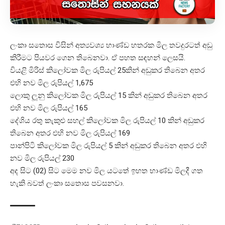
ලංකා සතොස විසින් අත්‍යවශ්‍ය භාණ්ඩ හතරක මිල තවදුරටත් අඩු
කිරීමට පියවර ගෙන තිබෙනවා. ඒ පහත සඳහන් ලෙසයි.
වියළි මිරිස් කිලෝවක මිල රුපියල් 25කින් අඩුකර තිබෙන අතර
එහි නව මිල රුපියල් 1,675
ලොකු ලූනු කිලෝවක මිල රුපියල් 15 කින් අඩුකර තිබෙන අතර
එහි නව මිල රුපියල් 165
දේශිය රතු කැකුළු සහල් කිලෝවක මිල රුපියල් 10 කින් අඩුකර
තිබෙන අතර එහි නව මිල රුපියල් 169
පාන්පිටි කිලෝවක මිල රුපියල් 5 කින් අඩුකර තිබෙන අතර එහි
නව මිල රුපියල් 230
අද සිට (02) සිට මෙම නව මිල යටතේ ඉහත භාණ්ඩ මිලදී ගත
හැකි බවත් ලංකා සතොස පවසනවා.