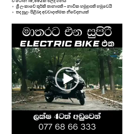
වී ටොන් 19,592ක් මිලදී ගනියි
ශ්‍රී ලංකාවේ තුර්කි තානාපති – නාවික හමුදාපති හමුවෙයි
තද සුළං පිළිබඳ අවවාදාත්මක නිවේදනයක්
Video
Player