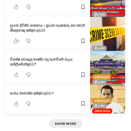
ශ්‍රී ලංකා
හුංගම ද්විත්ව ඝාතනය – ප්‍රධාන සැකකරු සහ තවත්
තිදෙනෙකු අත්අඩංගුවට!
1
ශ්‍රී ලංකා
විශේෂ වෙළෙඳ භාණ්ඩ බදු පැනවීමේ බලය
පාර්ලිමේන්තුවට?
දේශපාලන
ශ්‍රී ලංකා
සංජය මහවත්ත අත්අඩංගුවට !
දේශපාලන
ශ්‍රී ලංකා
සමාජ මාධ්‍ය
SHOW MORE