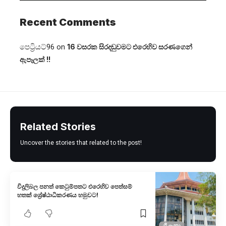
Recent Comments
පෙට්‍රියට්96
on
16 වසරක සිරදඬුවමට එරෙහිව සරණගෙන්
ඇපෑලක් !!
Related Stories
Uncover the stories that related to the post!
විදුලිබල පනත් කෙටුම්පත​ට එරෙහි​ව පෙත්සම්
හතක් ශ්‍රේෂ්ඨාධිකරණය හමුවට!
ශ්‍රී ලංකා