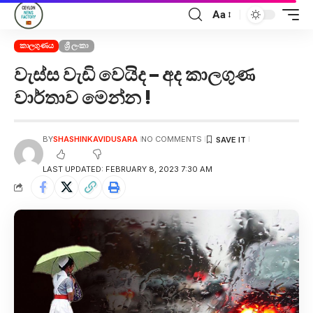
Aa
කාලගුණය
ශ්‍රී ලංකා
වැස්ස වැඩි වෙයිද – අද කාලගුණ
වාර්තාව මෙන්න !
BY
SHASHINKAVIDUSARA
NO COMMENTS
LAST UPDATED: FEBRUARY 8, 2023 7:30 AM