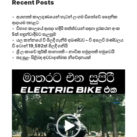
Recent Posts
අයහපත් කාලගුණයෙන් හැටන් ලංගම ඩිපෝවේ දෛනික
ආදායම පහළට
විභාග කාලයේ ආපදා හදිසි තත්ත්වයන් සඳහා දුරකථන අංක
5ක් හඳුන්වාදීමට සැලසුම්
යල කන්නයේ වී මිලදී ගැනීම් අඛණ්ඩව – වී අලෙවි මණ්ඩලය
වී ටොන් 19,592ක් මිලදී ගනියි
ශ්‍රී ලංකාවේ තුර්කි තානාපති – නාවික හමුදාපති හමුවෙයි
තද සුළං පිළිබඳ අවවාදාත්මක නිවේදනයක්
Video
Player