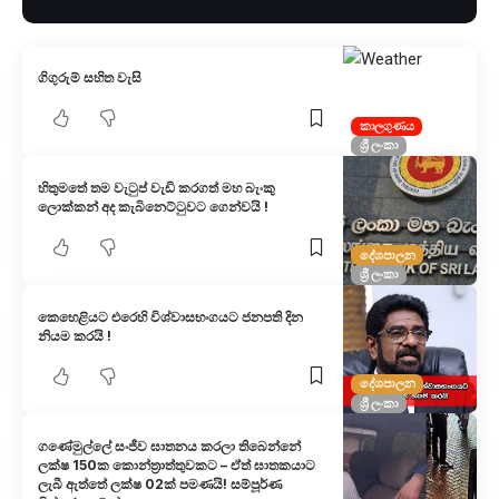
ගිගුරුම් සහිත වැසි
කාලගුණය
ශ්‍රී ලංකා
හිතුමතේ තම වැටුප් වැඩි කරගත් මහ බැංකු
ලොක්කන් අද කැබිනෙට්ටුවට ගෙන්වයි !
දේශපාලන
ශ්‍රී ලංකා
කෙහෙළියට එරෙහි විශ්වාසභංගයට ජනපති දින
නියම කරයි !
දේශපාලන
ශ්‍රී ලංකා
ගණේමුල්ලේ සංජීව ඝාතනය කරලා තිබෙන්නේ
ලක්ෂ 150ක කොන්ත්‍රාත්තුවකට – ඒත් ඝාතකයාට
ලැබී ඇත්තේ ලක්ෂ 02ක් පමණයි! සම්පූර්ණ