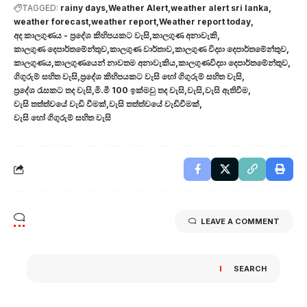
TAGGED:
rainy days
Weather Alert
weather alert sri lanka
weather forecast
weather report
Weather report today
අද කාලගුණය - ප්‍රදේශ කිහිපයකට වැසි
කාලගුණ අනාවැකි
කාලගුණ දෙපාර්තමේන්තුව
කාලගුණ වාර්තාව
කාලගුණ විද්‍යා දෙපාර්තමේන්තුව
කාලගුණය
කාලගුණයෙන් නාවතම අනාවැකිය
කාලගුණවිද්‍යා දෙපාර්තමේන්තුව
ගිගුරුම් සහිත වැසි
ප්‍රදේශ කිහිපයකට වැසි හෝ ගිගුරුම් සහිත වැසි
ප්‍රදේශ රැසකට තද වැසි
මි.මී 100 ඉක්මවු තද වැසි
වැසි
වැසි ඇතිවීම
වැසි තත්ත්වයේ වැඩි වීමක්
වැසි තත්ත්වයේ වැඩිවීමක්
වැසි හෝ ගිගුරුම් සහිත වැසි
LEAVE A COMMENT
SEARCH