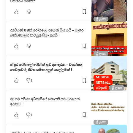
විස්තරය මෙන්න
ශ්‍රී ලංකා
රැඳවියන් 08ක් රෝහලේ, අයෙක් මිය යයි – මාතර
බන්ධනාගාර කටයුතු සීමා කරයි !
ශ්‍රී ලංකා
ජ’පුර රෝහලේ රෝගීන් දැඩි අනතුරක – විශේෂඥ
වෛද්‍යවරු ජීවිත සමඟ අලුත් සෙල්ලමක් !
MEDICAL
1
NETBALL
වෙදකම
ශ්‍රී ලංකා
මධ්‍යම පරිසර අධිකාරියේ සභාපති එම ධූරයෙන්
ඉවතට !
1
ශ්‍රී ලංකා