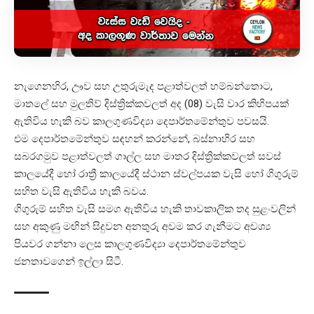
නැගෙනහිර, ඌව සහ උතුරුමැද පළාත්වලත් හම්බන්තොට,
මාතලේ සහ මුලතිව් දිස්ත්‍රික්කවලත් අද (08) වැසි වාර කිහිපයක්
ඇතිවිය හැකි බව කාලගුණවිද්‍යා දෙපාර්තමේන්තුව පවසයි.
එම දෙපාර්තමේන්තුව සඳහන් කරන්නේ, බස්නාහිර සහ
සබරගමුව පළාත්වලත් ගාල්ල සහ මාතර දිස්ත්‍රික්කවලත් සවස්
කාලයේදී හෝ රාත්‍රී කාලයේදී ස්ථාන ස්වල්පයක වැසි හෝ ගිගුරුම්
සහිත වැසි ඇතිවිය හැකි බවය.
ගිගුරුම් සහිත වැසි සමග ඇතිවිය හැකි තාවකාලික තද සුළංවලින්
සහ අකුණු මඟින් සිදුවන අනතුරු අවම කර ගැනීමට අවශ්‍ය
පියවර ගන්නා ලෙස කාලගුණවිද්‍යා දෙපාර්තමේන්තුව
ජනතාවගෙන් ඉල්ලා සිටී.