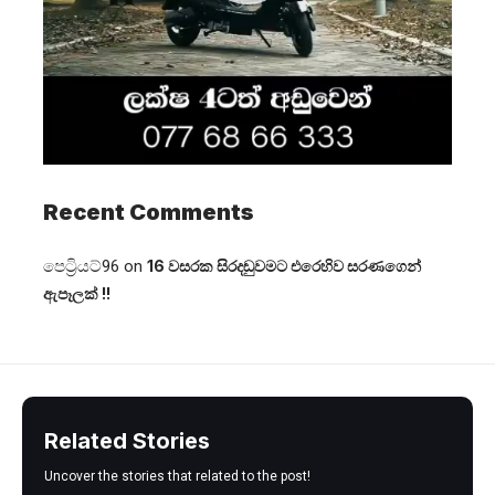
Recent Comments
පෙට්‍රියට්96
on
16 වසරක සිරදඬුවමට එරෙහිව සරණගෙන්
ඇපෑලක් !!
Related Stories
Uncover the stories that related to the post!