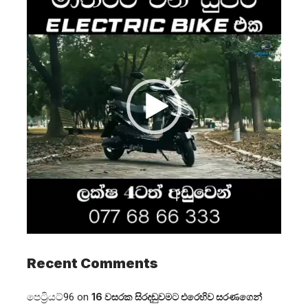
Player
Recent Comments
පෙට්‍රියට්96
on
16 වසරක සිරදඬුවමට එරෙහිව සරණගෙන්