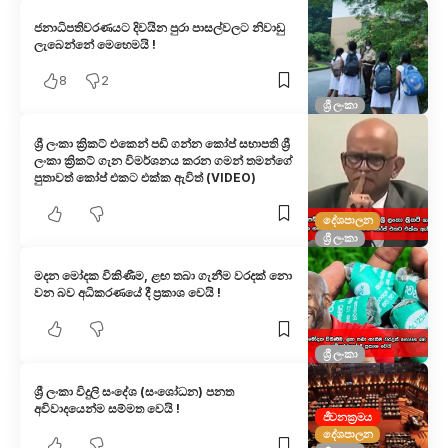
ජනාධිපතිවරණයට දිවයින පුරා පාසල්වලට නිවාඩු
ලැබෙන්නේ මෙහෙමයි !
8
2
ශ්‍රී ලංකා
ශ්‍රී ලංකා ක්‍රිකට් එකෙන් පඩි ගන්න කෝප් සභාපති ශ්‍රී
ලංකා ක්‍රිකට් ගැන විමර්ශනය කරන ගමන් තමන්ගේ
පුතාවත් කෝප් එකට එක්ක ඇවිත් (VIDEO)
දේශපාලන
ශ්‍රී ලංකා
මදන මෝදක විකිණීම, ළඟ තබා ගැනීම වරදක් නො
වන බව අධිකරණයේ දී ප්‍රකාශ වෙයි !
ශ්‍රී ලංකා
ශ්‍රී ලංකා විදුලි සංදේශ (සංශෝධන) පනත
අවිවාදයෙන්ම සම්මත වෙයි !
ජීවනක්‍රමය
දේශපාලන