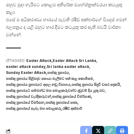
ඔහුව මුදා හැරීමට කොළඹ අතිරේක මහේස්ත්‍රාත්වරයා කටයුතු
කළා.
එසේ ම අධිකරණය භාරයේ පැවති රෂීඩ් අක්බාර්ගේ විදෙස් ගමන්
බලපත්‍රය ද යළි ඔහුට භාර දීමට කටයුතු කර ඇති බවයි වාර්තා
වන්නේ.
TAGGED:
Easter Attack
Easter Attack Sri Lanka
easter attack sunday
Sri lanka easter attack
Sunday Easter Attack
පාස්කු ප්‍රහාරය
පාස්කු ප්‍රහාරය පිළිබදව සොයා බැලීමට පත් කළ කොමිසම
පාස්කු ප්‍රහාරය ප්‍රහාරයට අදාල නඩු විභාගය
පාස්කු ප්‍රහාරය සිදුවී වසර දෙකයි
පාස්කු ප්‍රහාරයට සම්බන්ධ මහ මොළකරුවන්ට දඬුවම් දිය යුතු බව
පාස්කු ප්‍රහාරයේ වැරදිකරුවන්
පාස්කු ප්‍රහාරයේ විමර්ශණ
පාස්කු ප්‍රහාරයේ විමර්ශන
පාස්කු ප්‍රහාරයේ සත්‍ය
පාස්කු ප්‍රහාරයේ සැබෑ මහ මොළකරු
රෂීඩ් අක්බාර්