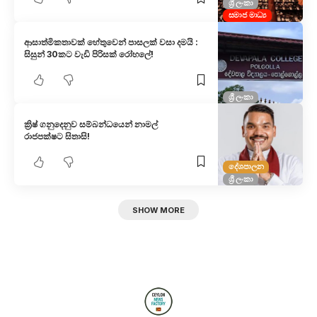
ශ්‍රී ලංකා
සමාජ මාධ්‍ය
ආසාත්මිකතාවක් හේතුවෙන් පාසලක් වසා දමයි :
සිසුන් 30කට වැඩි පිරිසක් රෝහලේ!
ශ්‍රී ලංකා
ක්‍රිෂ් ගනුදෙනුව සම්බන්ධයෙන් නාමල්
රාජපක්ෂට සිතාසි!
දේශපාලන
ශ්‍රී ලංකා
SHOW MORE