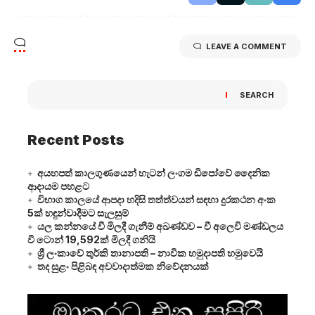
LEAVE A COMMENT
SEARCH
Recent Posts
අයහපත් කාලගුණයෙන් හැටන් ලංගම ඩිපෝවේ දෛනික
ආදායම පහළට
විභාග කාලයේ ආපදා හදිසි තත්ත්වයන් සඳහා දුරකථන අංක
5ක් හඳුන්වාදීමට සැලසුම්
යල කන්නයේ වී මිලදී ගැනීම් අඛණ්ඩව – වී අලෙවි මණ්ඩලය
වී ටොන් 19,592ක් මිලදී ගනියි
ශ්‍රී ලංකාවේ තුර්කි තානාපති – නාවික හමුදාපති හමුවෙයි
තද සුළං පිළිබඳ අවවාදාත්මක නිවේදනයක්
Video