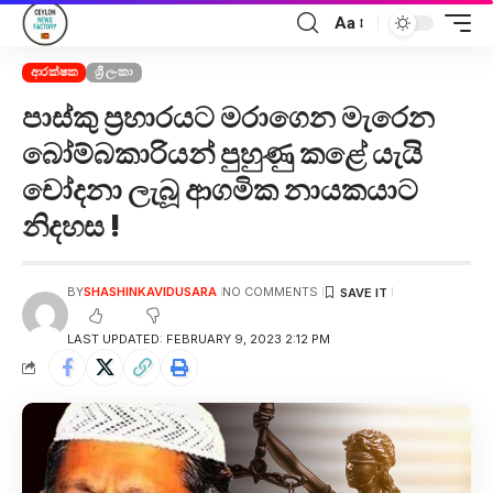
Aa
ආරක්ෂක
ශ්‍රී ලංකා
පාස්කු ප්‍රහාරයට මරාගෙන මැරෙන
බෝම්බකාරියන් පුහුණු කළේ යැයි
චෝදනා ලැබූ ආගමික නායකයාට
නිදහස !
BY
SHASHINKAVIDUSARA
NO COMMENTS
LAST UPDATED: FEBRUARY 9, 2023 2:12 PM