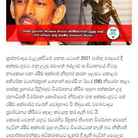
ත්‍රස්තවාදය වැලැක්වීමේ පනත යටතේ 2021 මාර්තු මාසයේ දී
අත්අඩංගුවට ගනු ලැබූ ජමාතේ ඉස්ලාම් සංවිධානයේ හිටපු
නායකයා වන රෂීඩ් අක්බාර් නිදහස් කරන ලෙසට කොළඹ
අතිරේක මහේස්ත්‍රාත් ශෙහාන් අමරසිංහ ඊයේ (08) නියෝග කළා.
පාස්කු ප්‍රහාරය පිළිබදව විමර්ශනය කිරීම සදහා පත්කරන ලද
ජනාධිපති විමර්ශන කොමිසමේ නිර්දේශ මත අත්අඩංගුවට පත්
රෂීඩ් අක්බාර්ර එරෙහි චෝදනාව වී තිබුණේ, වහබ්වාදය
ප්‍රවර්ධනය කිරීමට අදාල කටයුතු කර ඇති බව යි.
කෙසේ වෙතත් ඔහුට එරෙහිව සිදුකර තිබෙන විමර්ශන අවසන්
බැවින් රෂීඩ් අක්බාර් මුදා හැරීමට විරෝධයක් නැති බව නීතිපති
දෙපාර්තමේන්තුව අධිකරණයට දැනුම් දී ඇති බැවින් මෙලෙස