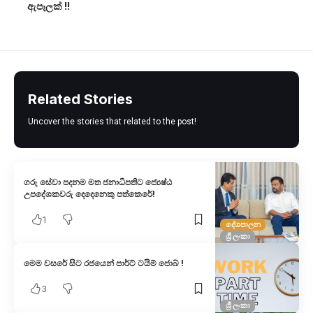
ඇපෑලක් !!
Related Stories
Uncover the stories that related to the post!
ගරු සේවා පදනම මත ජනාධිපතිට ජ්‍යෙෂ්ඨ
උපදේශකවරු දෙදෙනෙකු පත්කෙරේ!
1
දේශපාලන
ශ්‍රී ලංකා
මෙම වසරේ සිට රජයෙන් පාර්ට් ටයිම් ජොබ් !
3
ශ්‍රී ලංකා