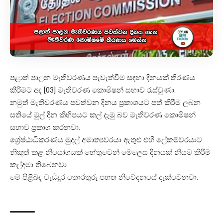
පළාත් පාලන මැතිවරණය පැවැත්වීම සඳහා දිනයක් තීරණය
කිරීමට අද [03] මැතිවරණ කොමිෂන් සභාව රැස්වුණා.
නමුත් මැතිවරණය පවත්වන දිනය ප්‍රකාශයට පත් කිරීම ලබන
සතියේ මුල් දින කිහිපයට කල් දැමු බව මැතිවරණ කොමිෂන්
සභාව ප්‍රකාශ කරනවා.
ශ්‍රේෂ්ඨාධිකරණය මුදල් අමාත්‍යවරයා ඇතුළු එහි ලේකම්වරයාට
නිකුත් කළ නියෝගයක් හේතුවෙන් මෙලෙස දිනයක් නියම කිරීම
කල්දමා තිබෙනවා.
මේ පිළිබඳ වැඩිදුර තොරතුරු පහත නිවේදනයේ දැක්වෙනවා.