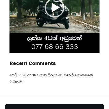
Recent Comments
පෙට්‍රියට්96
on
16 වසරක සිරදඬුවමට එරෙහිව සරණගෙන්
ඇපෑලක් !!