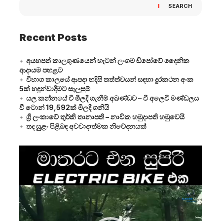
SEARCH
Recent Posts
අයහපත් කාලගුණයෙන් හැටන් ලංගම ඩිපෝවේ දෛනික
ආදායම පහළට
විභාග කාලයේ ආපදා හදිසි තත්ත්වයන් සඳහා දුරකථන අංක
5ක් හඳුන්වාදීමට සැලසුම්
යල කන්නයේ වී මිලදී ගැනීම් අඛණ්ඩව – වී අලෙවි මණ්ඩලය
වී ටොන් 19,592ක් මිලදී ගනියි
ශ්‍රී ලංකාවේ තුර්කි තානාපති – නාවික හමුදාපති හමුවෙයි
තද සුළං පිළිබඳ අවවාදාත්මක නිවේදනයක්
Video
Player