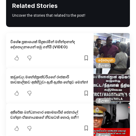
Related Stories
Uncover the stories that related to the post!
විශේෂ ප්‍රකාශයක් සිදුකරමින් මහින්දානන්ද
දේශපාලනයෙන් සමු ගනියි (VIDEO)
දේශපාලන
ශ්‍රී ලංකා
කඩුවෙල මහේස්ත්‍රාත්වරියගේ රාජකාරි
තාවකාලිකව අත්හිටුවා ඇති ඇත්ත හේතුව මෙන්න!
ශ්‍රී ලංකා
අතිරේක බන්ධනාගාර කොමසාරිස් ජෙනරාල්
චන්දන ඒකනායකගේ නිවසටත් හොරු පනී !
ශ්‍රී ලංකා