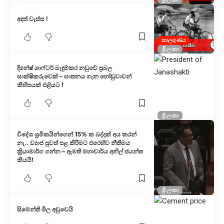
අදත් වැස්ස !
කාලගුණය
ශ්‍රී ලංකා
දිනේෂ් ශාෆ්ටර් බැඳුම්කර නඩුවේ ප්‍රබල
සාක්ෂිකරුවෙක් – ඝාතනය ගැන හෝඩුවාවන්
කිහිපයක් එළියට !
ශ්‍රී ලංකා
විදේශ ශ්‍රමිකයින්ගෙන් 15% ක බද්දක් අය කරන්
නැ.. ව්‍යාජ පුවත් පළ කිරීමට එරෙහිව නීතිමය
ක්‍රියාමාර්ග ගන්න – ඇමති මහාචාර්ය අනිල් ජයන්ත
කියයි!
ශ්‍රී ලංකා
සිමෙන්ති මිල අඩුවෙයි