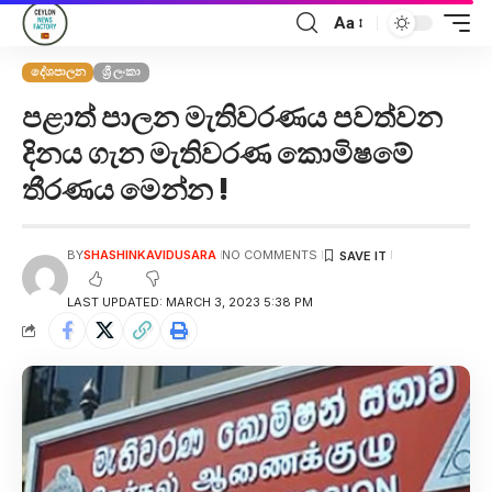
Aa
දේශපාලන
ශ්‍රී ලංකා
පළාත් පාලන මැතිවරණය පවත්වන
දිනය ගැන මැතිවරණ කොමිෂමේ
තීරණය මෙන්න !
BY
SHASHINKAVIDUSARA
NO COMMENTS
LAST UPDATED: MARCH 3, 2023 5:38 PM