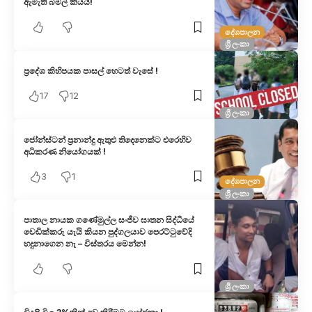
ඇමැති බිමල් කියයි!
දේශපාලන
ශ්‍රී ලංකා
ප්‍රදේශ කිහිපයක පාසල් හෙටත් වැසේ !
17
12
ශ්‍රී ලංකා
ජෝන්ස්ටන් ප්‍රනාන්දු ඇතුළු තිදෙනෙක්ට එරෙහිව
අධිකරණ නියෝගයක් !
3
1
දේශපාලන
ශ්‍රී ලංකා
පාතාල නාය​ක ගණේමුල්ල සංජීව ඝාතන සිද්ධි​යේ
වෙඩික්කරු යැයි කියන පුද්ගලයා​ව පෙරට්ටුවේදි
හදුනාගෙන නැ – විස්තරය මෙන්​න!
ශ්‍රී ලංකා