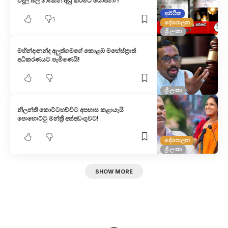
විදුලි බිල 3%කින් අඩු කිරීමට යෝජනා !
ආර්ථික
1
දේශපාලන
ශ්‍රී ලංකා
මහින්දානන්ද අලුත්ගමගේ කොළඹ මහේස්ත්‍රාත්
අධිකරණයට පැමිණෙයි!
ශ්‍රී ලංකා
නිලන්ති කොට්ටහච්චිට අපහාස කළායැයි
පොහොට්ටු මන්ත්‍රී අත්අඩංගුවට!
දේශපාලන
ශ්‍රී ලංකා
SHOW MORE