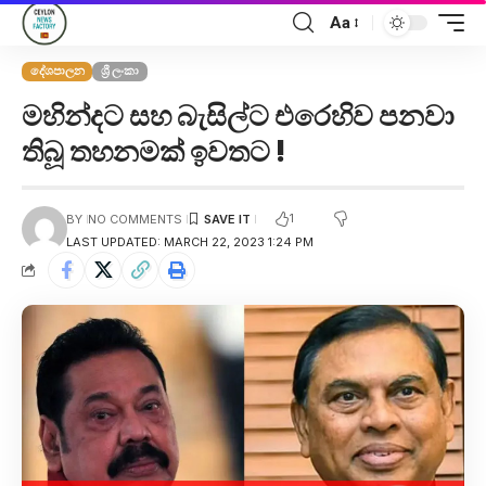
Aa
දේශපාලන
ශ්‍රී ලංකා
මහින්දට සහ බැසිල්ට එරෙහිව පනවා
තිබූ තහනමක් ඉවතට !
1
BY
NO COMMENTS
LAST UPDATED: MARCH 22, 2023 1:24 PM