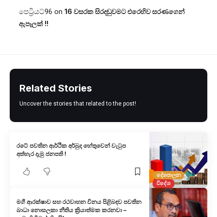
පෙට්‍රියට්96
on
16 වසරක සිරදඬුවමට එරෙහිව සරණගෙන්
ඇපෑලක් !!
Related Stories
Uncover the stories that related to the post!
රටේ පවතින ආර්ථික අර්බුද හේතුවෙන් වැටුප
අත්හැර දැමු ජනපති !
දේශපාලන
විදේශ
මගී ආරක්ෂාව සහ රථවාහන විනය පිළිබඳව පවතින
බාධා නොසලකා නීතිය ක්‍රියාත්මක කරනවා –