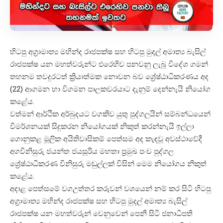
හිටපු අග්‍රාමාත්‍ය මහින්ද රාජපක්ෂ සහ හිටපු මුදල් අමාත්‍ය බැසිල්
රාජපක්ෂ යන මහත්වරුන්ට එරෙහිව පනවනු ලැබූ විදේශ ගමන්
තහනම තවදුරටත් ක්‍රියාත්මක නොවන බව ශ්‍රේෂ්ඨාධිකරණය අද
(22) ආගමන හා විගමන පාලකවරයාට දැනුම් දෙන්නැයි නියෝග
කළේය.
වත්මන් ආර්ථික අර්බුදයට වගකිව යුතු පුද්ගලයින් සම්බන්ධයෙන්
විමර්ශනයක් සිදුකරන නියෝගයක් නිකුත් කරන්නැයි ඉල්ලා
ගොනුකළ මූලික අයිතිවාසිකම් පෙත්සම අද කැඳවූ අවස්ථාවේදී
අගවිනිසුරු ජයන්ත ජයසූරිය මහතා ප්‍රමුඛ පංච පුද්ගල
ශ්‍රේෂ්ඨාධිකරණ විනිසුරු මඬුල්ලක් විසින් මෙම නියෝගය නිකුත්
කළේය.
අදාළ පෙත්සමේ වගඋත්තර කරුවන් වශයෙන් නම් කර සිටි හිටපු
අග්‍රාමාත්‍ය මහින්ද රාජපක්ෂ සහ හිටපු මුදල් අමාත්‍ය බැසිල්
රාජපක්ෂ යන මහත්වරුන් වෙනුවෙන් පෙනී සිටි ජනාධිපති