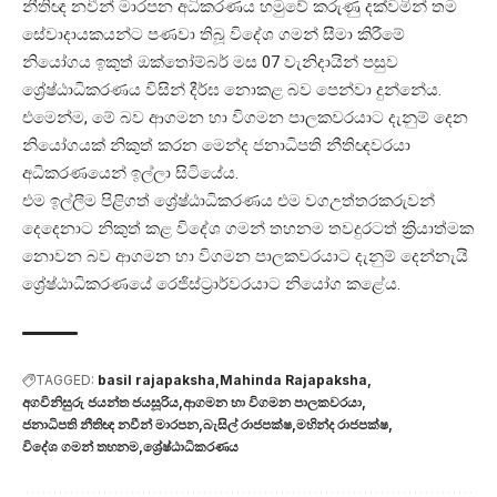
නීතිඥ නවීන් මාරපන අධිකරණය හමුවේ කරුණු දක්වමින් තම
සේවාදායකයන්ට පණවා තිබූ විදේශ ගමන් සීමා කිරීමේ
නියෝගය ඉකුත් ඔක්තෝම්බර් මස 07 වැනිදායින් පසුව
ශ්‍රේෂ්ඨාධිකරණය විසින් දීර්ඝ නොකළ බව පෙන්වා දුන්නේය.
එමෙන්ම, මේ බව ආගමන හා විගමන පාලකවරයාට දැනුම් දෙන
නියෝගයක් නිකුත් කරන මෙන්ද ජනාධිපති නීතිඥවරයා
අධිකරණයෙන් ඉල්ලා සිටියේය.
එම ඉල්ලීම පිළිගත් ශ්‍රේෂ්ඨාධිකරණය එම වගඋත්තරකරුවන්
දෙදෙනාට නිකුත් කළ විදේශ ගමන් තහනම තවදුරටත් ක්‍රියාත්මක
නොවන බව ආගමන හා විගමන පාලකවරයාට දැනුම් දෙන්නැයි
ශ්‍රේෂ්ඨාධිකරණයේ රෙජිස්ට්‍රාර්වරයාට නියෝග කළේය.
TAGGED:
basil rajapaksha
Mahinda Rajapaksha
අගවිනිසුරු ජයන්ත ජයසූරිය
ආගමන හා විගමන පාලකවරයා
ජනාධිපති නීතිඥ නවීන් මාරපන
බැසිල් රාජපක්ෂ
මහින්ද රාජපක්ෂ
විදේශ ගමන් තහනම
ශ්‍රේෂ්ඨාධිකරණය