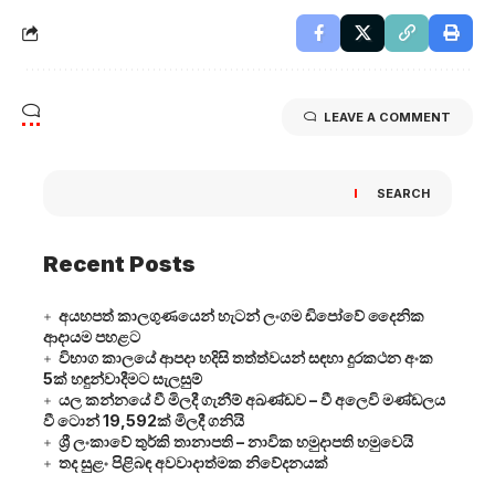
LEAVE A COMMENT
SEARCH
Recent Posts
අයහපත් කාලගුණයෙන් හැටන් ලංගම ඩිපෝවේ දෛනික
ආදායම පහළට
විභාග කාලයේ ආපදා හදිසි තත්ත්වයන් සඳහා දුරකථන අංක
5ක් හඳුන්වාදීමට සැලසුම්
යල කන්නයේ වී මිලදී ගැනීම් අඛණ්ඩව – වී අලෙවි මණ්ඩලය
වී ටොන් 19,592ක් මිලදී ගනියි
ශ්‍රී ලංකාවේ තුර්කි තානාපති – නාවික හමුදාපති හමුවෙයි
තද සුළං පිළිබඳ අවවාදාත්මක නිවේදනයක්