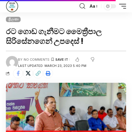
Aa
ශ්‍රී ලංකා
රට ගොඩ ගැනීමට මෛත්‍රීපාල
සිරිසේනගෙන් උපදෙස් !
BY
NO COMMENTS
LAST UPDATED: MARCH 23, 2023 5:40 PM