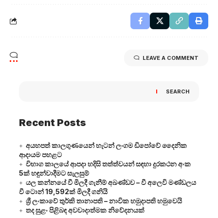
LEAVE A COMMENT
SEARCH
Recent Posts
අයහපත් කාලගුණයෙන් හැටන් ලංගම ඩිපෝවේ දෛනික
ආදායම පහළට
විභාග කාලයේ ආපදා හදිසි තත්ත්වයන් සඳහා දුරකථන අංක
5ක් හඳුන්වාදීමට සැලසුම්
යල කන්නයේ වී මිලදී ගැනීම් අඛණ්ඩව – වී අලෙවි මණ්ඩලය
වී ටොන් 19,592ක් මිලදී ගනියි
ශ්‍රී ලංකාවේ තුර්කි තානාපති – නාවික හමුදාපති හමුවෙයි
තද සුළං පිළිබඳ අවවාදාත්මක නිවේදනයක්