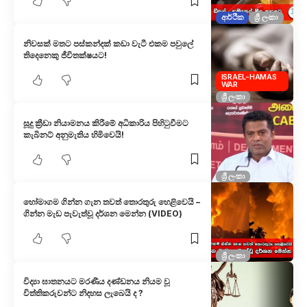
ආර්ථික
ශ්‍රී ලංකා
නිවසක් මතට පස්කන්දක් කඩා වැටී එකම පවුලේ
තිදෙනෙකු ජීවිතක්ෂයට!
ISRAEL-HAMAS
WAR
ශ්‍රී ලංකා
සූදු ක්‍රීඩා නියාමනය කිරීමේ අධිකාරිය පිහිටුවීමට
කැබිනට් අනුමැතිය හිමිවෙයි!
ශ්‍රී ලංකා
හෝමාගම ගින්න ගැන තවත් තොරතුරු හෙළිවෙයි –
ගින්න මැඩ පැවැත්වූ දර්ශන මෙන්න (VIDEO)
ශ්‍රී ලංකා
විද්‍යා ඝාතනයට මරණීය දණ්ඩනය නියම වූ
විත්තිකරුවන්ට නිදහස ලැබෙයි ද ?