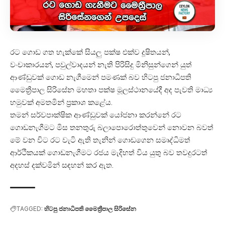
රට ගොඩ ගත හැක්කේ සියලු පක්ෂ එක්ව දූෂිතයන්,
වංචාකාරයන්, පවුල්වාදයන් නැති පිරිසිදු මිනිසුන්ගෙන් යුත්
ආණ්ඩුවක් ගොඩ නැගීමෙන් පමණක් බව හිටපු ජනාධිපති
මෛත්‍රීපාල සිරිසේන මහතා පක්ෂ මූලස්ථානයේදී අද පැවති මාධ්‍ය
හමුවක් අමතමින් ප්‍රකාශ කළේය.
තමන් සර්වපාක්ෂික ආණ්ඩුවක් යෝජනා කරන්නේ රට
ගොඩනැගීමට මිස තනතුරු බලාපොරොත්තුවෙන් නොවන බවත්
මේ වන විට රට වැටි ඇති තැනින් ගොඩගෙන සමෘද්ධිමත්
ආර්ථිකයක් ගොඩනැගීමට රජය මැදිහත් විය යුතු බව තවදුරටත්
අදහස් දක්වමින් සඳහන් කර ඇත.
TAGGED:
හිටපු ජනාධිපති මෛත්‍රීපාල සිරිසේන