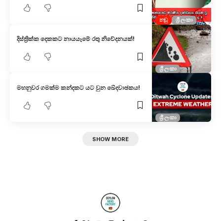
නඩු
ශ්‍රී ලංකා
දිස්ත්‍රික්ක දෙකකට නායයෑමේ රතු නිවේදනයක්!
ශ්‍රී ලංකා
මහනුවර ගමක්ම කන්දකට යට වුන ඛේදවාඡකය!
ශ්‍රී ලංකා
SHOW MORE