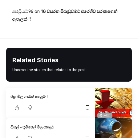
පෙට්‍රියට්96
on
16 වසරක සිරදඬුවමට එරෙහිව සරණගෙන්
ඇපෑලක් !!
Related Stories
Uncover the stories that related to the post!
රත්‍රං මිල ගණන් පහළට !
ශ්‍රී ලංකා
ඩීසල් – භූමිතෙල් මිල පහළට