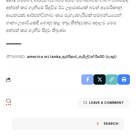
අත්පත් කර ගැනීමේ සිදුවීම ඊට උදාරණයක් බවත් අම‍ෙරිකානු
ආයතයක්, ආර්ජන්ටිනාව ණය පැහැරහැරීමක් සම්බන්ධයෙන්
ගානා උසාවියකදී ගොනු කළ නඩු තීන්දුවකට අදාලව මෙම
අත්පත් කර ගැනීම සිදුව තිබුණා.
TAGGED:
america sri lanka
ඇමරිකාව
හැමිල්ටන් රිසර්ව් බැංකුව
LEAVE A COMMENT
SEARCH