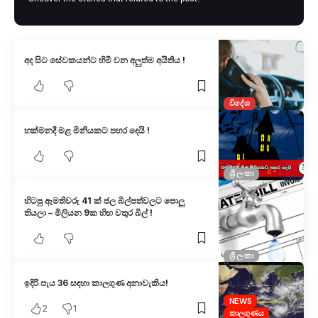
අද සිට සේවකයන්ට හිමි වන අලුත්ම අයිතිය !
විදේශ
හක්මනදී මළ මිනියකට පහර දෙයි !
ශ්‍රී ලංකා
හිටපු ඇමතිවරු 41 ක් ජල බිල්පත්වලට පොලු
තියලා – මිලියන 9ක හිඟ වතුර බිල් !
ශ්‍රී ලංකා
ඉදිරි පැය 36 සඳහා කාලගුණ අනාවැකිය!
NEWS
2
1
කාලගුණය