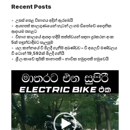
Recent Posts
උසස් පෙළ විභාගය අදින් ඇරඹෙයි
අයහපත් කාලගුණයෙන් හැටන් ලංගම ඩිපෝවේ දෛනික
ආදායම පහළට
විභාග කාලයේ ආපදා හදිසි තත්ත්වයන් සඳහා දුරකථන අංක
5ක් හඳුන්වාදීමට සැලසුම්
යල කන්නයේ වී මිලදී ගැනීම් අඛණ්ඩව – වී අලෙවි මණ්ඩලය
වී ටොන් 19,592ක් මිලදී ගනියි
ශ්‍රී ලංකාවේ තුර්කි තානාපති – නාවික හමුදාපති හමුවෙයි
Video
Player