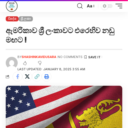
Aa
විදේශ
ශ්‍රී ලංකා
ඇමරිකාව ශ්‍රී ලංකාවට එරෙහිව නඩු
මඟට !
BY
SHASHINKAVIDUSARA
NO COMMENTS
LAST UPDATED: JANUARY 8, 2025 3:55 AM