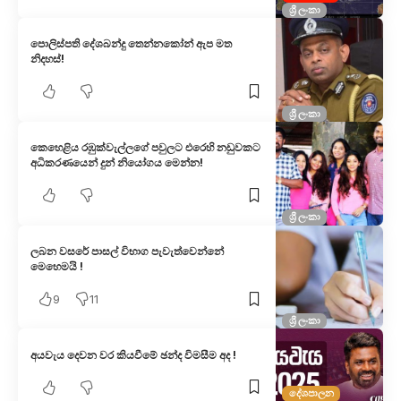
ශ්‍රී ලංකා
පොලිස්පති දේශබන්දු තෙන්නකෝන් ඇප මත
නිදහස්!
ශ්‍රී ලංකා
කෙහෙළිය රඹුක්වැල්ලගේ පවුලට එරෙහි නඩුවකට
අධිකරණයෙන් දුන් නියෝගය මෙන්න!
ශ්‍රී ලංකා
ලබන වසරේ පාසල් විභාග පැවැත්වෙන්නේ
මෙහෙමයි !
9
11
ශ්‍රී ලංකා
අයවැය දෙවන වර කියවීමේ ඡන්ද විමසීම අද !
දේශපාලන