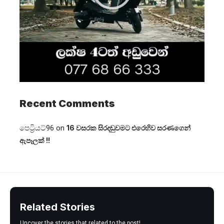
Recent Comments
පෙට්‍රියට්96
on
16 වසරක සිරදඬුවමට එරෙහිව සරණගෙන්
ඇපෑලක් !!
Related Stories
Uncover the stories that related to the post!