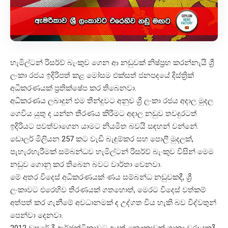
හැමිල්ටන් රිසර්ව් බැංකුව ගෙන ආ නඩුවක් නිෂ්ප්‍රභ කරන්නැයි ශ්‍රී
ලංකා රජය ඉදිරිපත් කළ මෝසම එක්සත් ජනපදයේ දිස්ත්‍රික්
අධිකරණයක් ප්‍රතික්ෂේප කර තිබෙනවා.
අධිකරණය ලබාදුන් එම තීන්දුවට අනුව ශ්‍රී ලංකා රජය අදාල මුදල
ගෙවිය යුතු ද යන්න තීරණය කිරීමට අදාල නඩුව තවදුරටත්
ඉදිරියට පවත්වාගෙන යාමට නියමිත බවයි සඳහන් වන්නේ.
ඩොලර් මිලියන 257 කට වැඩි බැඳුම්කර සහ පොලී මුදලක්,
පැහැරහැරීමක් සම්බන්ධව හැමිල්ටන් රිසර්ව් බැංකුව විසින් මෙම
නඩුව ගොනු කර තිබෙන බවට වාර්තා වෙනවා.
මේ අතර විදෙස් අධිකරණයක් ණය සම්බන්ධ නඩුවකදී, ශ්‍රී
ලංකාවට එරෙහිව තීරණයක් ගතහොත්, මෙරට විදෙස් වත්කම්
අත්පත් කර ගැනීමේ අවධානමක් ද උද්ගත විය හැකි බව විද්වතුන්
පෙන්වා දෙනවා.
2012 වසරේ දී ආර්ජන්ටිනාවට අයත් නෞකාවක් ගානා වරායකදී