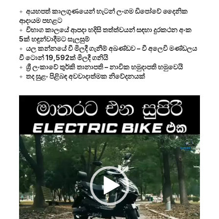
අයහපත් කාලගුණයෙන් හැටන් ලංගම ඩිපෝවේ දෛනික
ආදායම පහළට
විභාග කාලයේ ආපදා හදිසි තත්ත්වයන් සඳහා දුරකථන අංක
5ක් හඳුන්වාදීමට සැලසුම්
යල කන්නයේ වී මිලදී ගැනීම් අඛණ්ඩව – වී අලෙවි මණ්ඩලය
වී ටොන් 19,592ක් මිලදී ගනියි
ශ්‍රී ලංකාවේ තුර්කි තානාපති – නාවික හමුදාපති හමුවෙයි
තද සුළං පිළිබඳ අවවාදාත්මක නිවේදනයක්
Video
Player