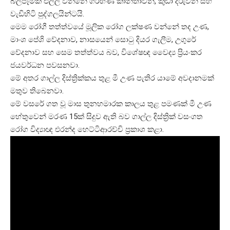
බලපෑමක් එල්ල වන්නේ ගර්භණී කාන්තාවන්, කුඩා දරුවන් සහ
වැඩිහිටි පුද්ගලයින්ටයි.
මෙම රෝගී තත්ත්වයේ මූලික රෝග ලක්ෂණ වන්නේ තද උණ,
මාංශ පේශි වේදනාව, නාසයෙන් සොටු දියර ගැලීම, උගුරේ
වේදනාව සහ සෙම තත්ත්වය බව, විශේෂඥ වෛද්‍ය ප්‍රියංකර
ජයවර්ධන පවසනවා.
මේ අතර ගාල්ල දිස්ත්‍රික්කය තුළ මී උණ පැතිර යාමේ අවදානමක්
මතුව තිබෙනවා.
මේ වසරේ ගත වූ මාස තුනහමාරක කාලය තුළ පමණක් මී උණ
හේතුවෙන් මරණ 15ක් සිදුව ඇති බව ගාල්ල දිස්ත්‍රික් වසංගත
රෝග විද්‍යාඥ එරන්ද හෙට්ටිආරච්චි ප්‍රකාශ කළා.