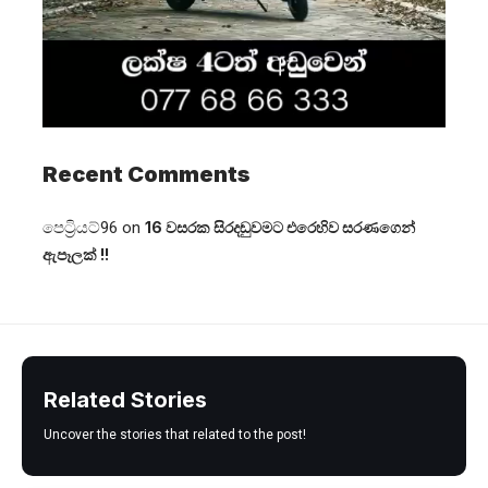
Recent Comments
පෙට්‍රියට්96
on
16 වසරක සිරදඬුවමට එරෙහිව සරණගෙන්
ඇපෑලක් !!
Related Stories
Uncover the stories that related to the post!