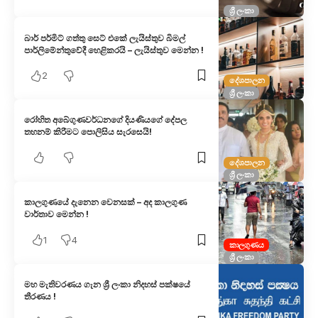
ශ්‍රී ලංකා
බාර් පර්මිට් ගත්තු සෙට් එකේ ලැයිස්තුව බිමල්
පාර්ලිමේන්තුවේදී හෙළිකරයි – ලැයිස්තුව මෙන්න !
2
දේශපාලන
ශ්‍රී ලංකා
රෝහිත අබේගුණවර්ධනගේ දියණියගේ දේපල
තහනම් කිරීමට පොලිසිය සැරසෙයි!
දේශපාලන
ශ්‍රී ලංකා
කාලගුණයේ දැනෙන වෙනසක් – අද කාලගුණ
වාර්තාව මෙන්න !
1
4
කාලගුණය
ශ්‍රී ලංකා
මහ මැතිවරණය ගැන ශ්‍රී ලංකා නිදහස් පක්ෂයේ
තීරණය !