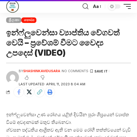
Aa
ශ්‍රී ලංකා
සෞඛ්‍ය
ඉන්ෆ්ලුවෙන්සා ව්‍යාප්තිය වේගවත්
වෙයි – ප්‍රවේශම් වීමට වෛද්‍ය
උපදෙස් (VIDEO)
BY
SHASHINKAVIDUSARA
NO COMMENTS
LAST UPDATED: APRIL 11, 2023 8:04 AM
ඉන්ෆ්ලුවෙන්සා උණ රෝගය යළිත් දිවයින පුරා ශීඝ්‍රයෙන් ව්‍යාප්ත
වීමේ අවදානමක් මතුව තිබෙනවා.
ශ්වසන පද්ධතිය ආශ්‍රිතව ඇති වන මෙම රෝගී තත්ත්වයෙන් වැඩි