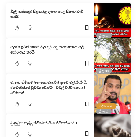
විදුලි කප්පාදුව සිදු කරනු ලබන කාල සීමාව වැඩි
කරයි !
ශ්‍රී ලංකා
ගලවා ඉවත් කොට වල දැමූ පඩු කරඳ ශාකය යලි
රෝපණය කරයි !
ශ්‍රී ලංකා
මානව හිමිකම් මහ කොමසාරිස් ආවේ එල්.ටී.ටී.ඊ.
හිතවාදීන්ගේ වුවමනාවන්ට : විමල් වීරවංශගෙන්
චෝදනා!
දේශපාලන
ශ්‍රී ලංකා
මුණුබුරා තල්ලු කිරීමෙන් සීයා ජීවිතක්ෂයට !