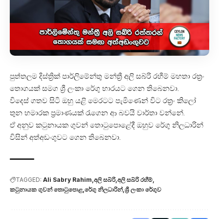
පුත්තලම දිස්ත්‍රික් පාර්ලිමේන්තු මන්ත්‍රී අලි සබ්රි රහීම් මහතා රත්‍රං
තොගයක් සමග ශ්‍රී ලංකා රේගු භාරයට ගෙන තිබෙනවා.
විදෙස් ගතව සිටි ඔහු යළි මෙරටට පැමිණෙන් විට රත්‍රං කිලෝ
තුන හමාරක ප්‍රමාණයක් රැගෙන ආ බවයි වාර්තා වන්නේ.
ඒ අනුව කටුනායක ගුවන් තොටුපොළේදී ඔහුව රේගු නිලධාරින්
විසින් අත්අඩංගුවට ගෙන තිබෙනවා.
TAGGED:
Ali Sabry Rahim
අලි සබ්රි
අලි සබ්රි රහීම්
කටුනායක ගුවන් තොටුපොළ
රේගු නිලධාරින්
ශ්‍රී ලංකා රේගුව