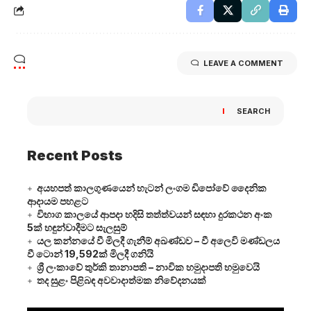
LEAVE A COMMENT
SEARCH
Recent Posts
අයහපත් කාලගුණයෙන් හැටන් ලංගම ඩිපෝවේ දෛනික
ආදායම පහළට
විභාග කාලයේ ආපදා හදිසි තත්ත්වයන් සඳහා දුරකථන අංක
5ක් හඳුන්වාදීමට සැලසුම්
යල කන්නයේ වී මිලදී ගැනීම් අඛණ්ඩව – වී අලෙවි මණ්ඩලය
වී ටොන් 19,592ක් මිලදී ගනියි
ශ්‍රී ලංකාවේ තුර්කි තානාපති – නාවික හමුදාපති හමුවෙයි
තද සුළං පිළිබඳ අවවාදාත්මක නිවේදනයක්