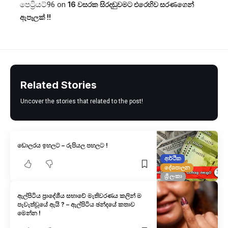
පෙට්‍රියට්96
on
16 වසරක සිරදඬුවමට එරෙහිව සරණගෙන්
ඇපෑලක් !!
Related Stories
Uncover the stories that related to the post!
ඩොලරය ඉහලට – රුපියල පහලට !
ආර්ථික
දේශපාලන
ශ්‍රී ලංකා
ඇල්පිටිය ප්‍රාදේශීය සභාවේ මැතිවරණය කලින් ම
පැවැත්වූයේ ඇයි ? – ඇල්පිටිය ඡන්දයේ කතාව
මෙන්න !