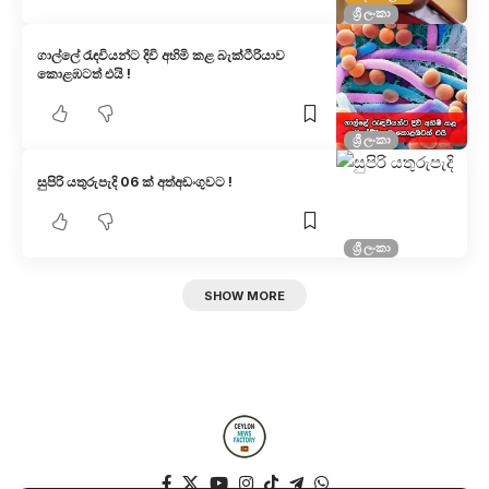
ශ්‍රී ලංකා
ගාල්ලේ රැඳවියන්ට දිවි අහිමි කළ බැක්ටීරියාව
කොළඹටත් එයි !
ශ්‍රී ලංකා
සුපිරි යතුරුපැදි 06 ක් අත්අඩංගුවට !
ශ්‍රී ලංකා
SHOW MORE