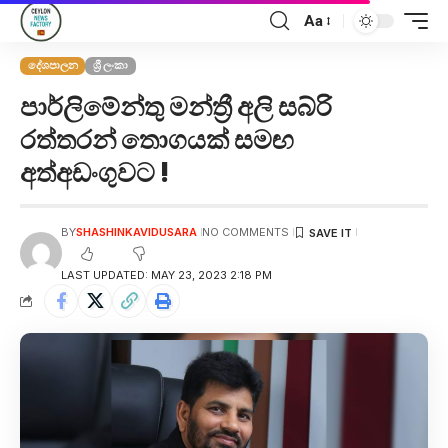
Aa
දේශපාලන
ශ්‍රී ලංකා
පාර්ලිමේන්තු මන්ත්‍රී අලි සබ්රි
රත්තරන් තොගයක් සමඟ
අත්අඩංගුවට !
BY
SHASHINKAVIDUSARA
NO COMMENTS
LAST UPDATED: MAY 23, 2023 2:18 PM