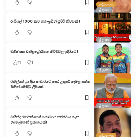
දේශපාලන
ශ්‍රී ලංකා
රුපියල් 1000 කට කොළඹින් සුපිරි නිවසක් !
ශ්‍රී ලංකා
මහීෂ් සහ වනිඳු ශ්‍රේණිගත කිරීම්වල ඉදිරියට !
11
1
ශ්‍රී ලංකා
රනිල්ගේ ඉන්දීය සංචාරයට පෙර උතුරේ දෙමළ පක්ෂ
6කින් මෝදිට ලිපියක් !
ශ්‍රී ලංකා
මහින්ද රාජපක්ෂගේ සෞඛ්‍යය තත්ත්වය ගැන
නාමල්ගෙන් ප්‍රකාශයක්!
දේශපාලන