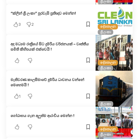
ශ්‍රී ලංකා
“ක්ලීන් ශ්‍රී ලංකා” පුරවැසි ප්‍රතිඥාව මෙන්න!
3
2
දේශපාලන
ශ්‍රී ලංකා
අද මධ්‍යම රාත්‍රියේ සිට දුම්රිය වර්ජනයක් – වෘත්තීය
සමිති කිහිපයක් එක්වෙයි !
දේශපාලන
ශ්‍රී ලංකා
මැතිවරණ කාලසීමාවේ දුම්රිය ධාවනය වන්නේ
මෙහෙමයි !
1
ශ්‍රී ලංකා
ගෝඨාභය ගැන අලුත්ම ආරංචිය මෙන්න !
දේශපාලන
ශ්‍රී ලංකා