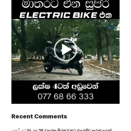
Player
Recent Comments
පෙට්‍රියට්96
on
16 වසරක සිරදඬුවමට එරෙහිව සරණගෙන්