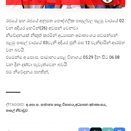
රජයේ සහ රජයේ අනුමත පෞද්ගලික පාසල්වල පළමු වාරයේ 02
වන අදියර හෙටින්(26) අවසන් වෙනවා.
නිවේදනයක් නිකුත් කරමින් අධ්‍යාපන අමාත්‍යංශය පවසන්නේ
පළමු පාසල් වාරයේ 03වැනි අදියර ජූනි මස 12 වැනිදායින් ආරම්භ
වන බවයි.
එමෙන්ම අ.පො.ස. සාමාන්‍ය පෙළ විභාගය 05.29 දින සිට 06.08
වන දින දක්වා පැවැත්වෙන බවයි.
එම නිවේදනය පහතින්,
TAGGED:
අ.පො.ස. සාමාන්‍ය පෙළ විභාගය
අධ්‍යාපන අමාත්‍යංශය
පාසල් නිවාඩුව