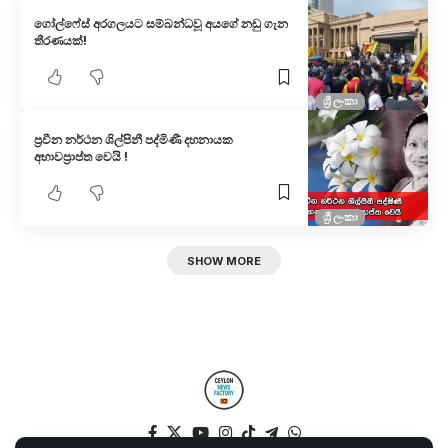
ගෝල්ෆේස් අරගලයට සම්බන්ධවූ අයගේ නඩු ගැන
තීරණයක්!
ශ්‍රී ලංකා
ප්‍රවීන නර්ථන ශිල්පිනී පද්මිණී දහනායක
අභාවප්‍රාප්ත වෙයි !
ශ්‍රී ලංකා
SHOW MORE