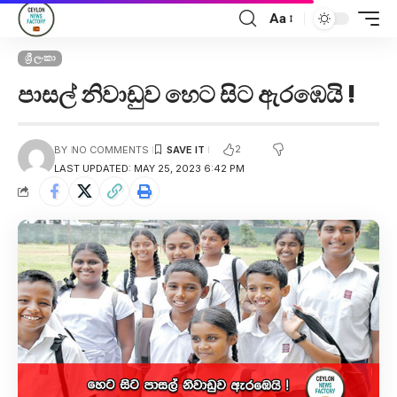
Aa
ශ්‍රී ලංකා
පාසල් නිවාඩුව හෙට සිට ඇරඹෙයි !
2
BY
NO COMMENTS
LAST UPDATED: MAY 25, 2023 6:42 PM