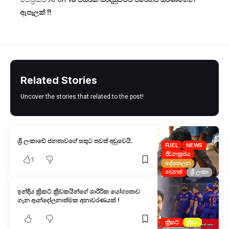
ඇපෑලක් !!
Related Stories
Uncover the stories that related to the post!
ශ්‍රී ලංකාවේ ජනතාවගේ සතුට තවත් අඩුවෙයි.
FUEL
NEWS
ජීවනක්‍රමය
1
දේශපාලන
වෙනත්
ශ්‍රී ලංකා
ඉන්දීය ක්‍රිකට් ක්‍රීඩකයින්ගේ ශාරීරික යෝග්‍යතාව
ගැන ආන්දෝලනාත්මක අනාවරණයක් !
ක්‍රිකට්
ක්‍රීඩා