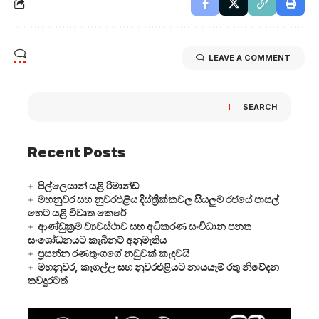
LEAVE A COMMENT
SEARCH
Recent Posts
පිල්ලෙයාන් යළි රිමාන්ඩ්
මහනුවර සහ නුවරඑළිය දිස්ත්‍රික්කවල සියලුම රජයේ පාසල්
හෙට යළි විවෘත කෙරේ
ආණ්ඩුක්‍රම ව්‍යවස්ථාව සහ අධිකරණ සංවිධාන පනත
සංශෝධනයට කැබිනට් අනුමැතිය
ප්‍රසන්න රණතුංගගේ නඩුවක් කැඳවයි
මහනුවර, කෑගල්ල සහ නුවරඑළියට නායයෑම් රතු නිවේදන
තවදුරටත්
Video