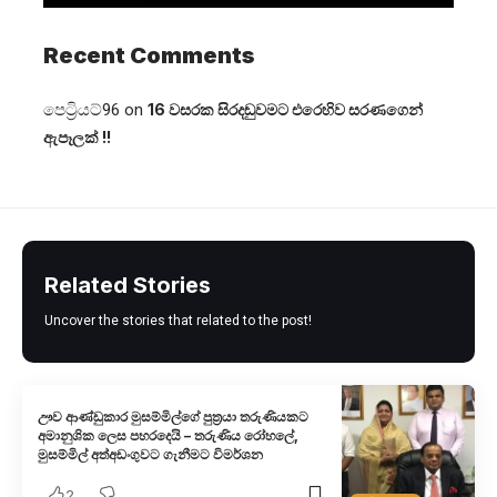
Recent Comments
පෙට්‍රියට්96
on
16 වසරක සිරදඬුවමට එරෙහිව සරණගෙන්
ඇපෑලක් !!
Related Stories
Uncover the stories that related to the post!
ඌව ආණ්ඩුකාර මුසම්මිල්ගේ පුත්‍රයා තරුණියකට
අමානුශික ලෙස පහරදෙයි – තරුණිය රෝහලේ,
මුසම්මිල් අත්අඩංගුවට ගැනීමට විමර්ශන
2