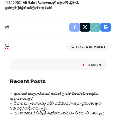
TAGGED:
Ali Sabri Raheem
අලි සබ්‍රි රහීම්
ඩුබායි
පුත්තලම් දිස්ත්‍රික් පාර්ලිමේන්තු මන්ත්‍
LEAVE A COMMENT
SEARCH
Recent Posts
අයහපත් කාලගුණයෙන් හැටන් ලංගම ඩිපෝවේ දෛනික
ආදායම පහළට
විභාග කාලයේ ආපදා හදිසි තත්ත්වයන් සඳහා දුරකථන අංක
5ක් හඳුන්වාදීමට සැලසුම්
යල කන්නයේ වී මිලදී ගැනීම් අඛණ්ඩව – වී අලෙවි මණ්ඩලය