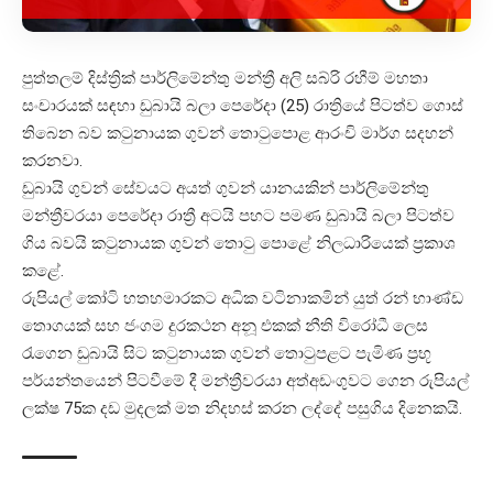
පුත්තලම් දිස්ත්‍රික් පාර්ලිමේන්තු මන්ත්‍රී අලි සබ්රි රහීම් මහතා
සංචාරයක් සඳහා ඩුබායි බලා පෙරේදා (25) රාත්‍රියේ පිටත්ව ගොස්
තිබෙන බව කටුනායක ගුවන් තොටුපොළ ආරංචි මාර්ග සදහන්
කරනවා.
ඩුබායි ගුවන් සේවයට අයත් ගුවන් යානයකින් පාර්ලිමේන්තු
මන්ත්‍රීවරයා පෙරේදා රාත්‍රී අටයි පහට පමණ ඩුබායි බලා පිටත්ව
ගිය බවයි කටුනායක ගුවන් තොටු පොළේ නිලධාරියෙක් ප්‍රකාශ
කළේ.
රුපියල් කෝටි හතහමාරකට අධික වටිනාකමින් යුත් රන් භාණ්ඩ
තොගයක් සහ ජංගම දුරකථන අනූ එකක් නීති විරෝධී ලෙස
රැගෙන ඩුබායි සිට කටුනායක ගුවන් තොටුපළට පැමිණ ප්‍රභූ
පර්යන්තයෙන් පිටවීමේ දී මන්ත්‍රීවරයා අත්අඩංගුවට ගෙන රුපියල්
ලක්ෂ 75ක දඩ මුදලක් මත නිදහස් කරන ලද්දේ පසුගිය දිනෙකයි.