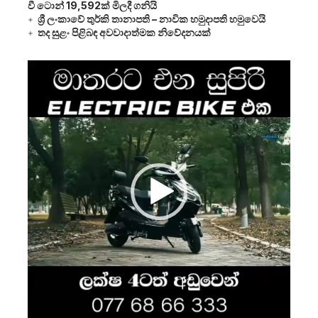
වී ටොන් 19,592ක් මිලදී ගනියි
ශ්‍රී ලංකාවේ තුර්කි තානාපති – නාවික හමුදාපති හමුවෙයි
තද සුළං පිළිබඳ අවවාදාත්මක නිවේදනයක්
Video
Player