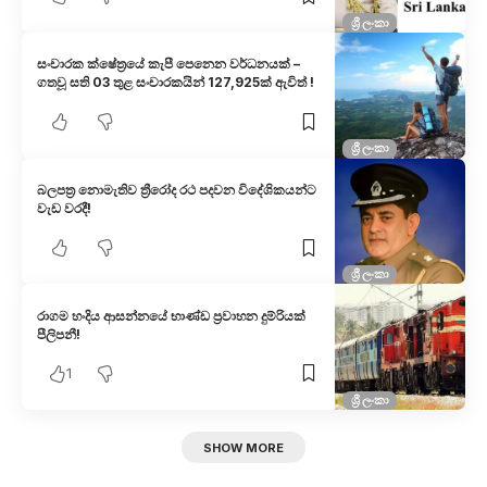
ශ්‍රී ලංකා
සංචාරක ක්ෂේත්‍රයේ කැපී පෙනෙන වර්ධනයක් –
ගතවූ සති 03 තුළ සංචාරකයින් 127,925ක් ඇවිත් !
ශ්‍රී ලංකා
බලපත්‍ර නොමැතිව ත්‍රීරෝද රථ පදවන විදේශිකයන්ට
වැඩ වරදී!
ශ්‍රී ලංකා
රාගම හංදිය ආසන්නයේ භාණ්ඩ ප්‍රවාහන දුම්රියක්
පීලිපනී!
1
ශ්‍රී ලංකා
SHOW MORE