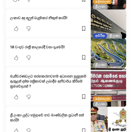
දේශපාලන
ශ්‍රී ලංකා
ලංකාව අද අලුත් බැඳුම්කර නිකුත් කරයි!
ආර්ථික
ශ්‍රී ලංකා
18 වංගුව රාත්‍රී කාලයේදී වසා දැමෙයි!
ශ්‍රී ලංකා
මැතිවරණවලට තරඟකරනවනම් අධ්‍යාපන සුදුසුකම්
ඇතුළත් දත්ත පත්‍රිකාවක් ලබාදීම අනිවාර්ය කිරීමේ
ක්‍රමවේදයක් ?
දේශපාලන
ශ්‍රී ලංකා
ශ්‍රී ලංකා යුද්ධ හමුදාවේ නව මාණ්ඩලික ප්‍රධානී පත්
කරයි!