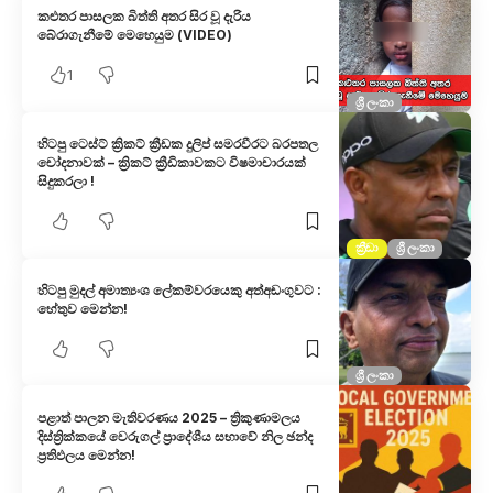
කළුතර පාසලක බිත්ති අතර සිර වූ දැරිය
බේරාගැනීමේ මෙහෙයුම (VIDEO)
1
ශ්‍රී ලංකා
හිටපු ටෙස්ට් ක්‍රිකට් ක්‍රීඩක දුලිප් සමරවීරට බරපතල
චෝදනාවක් – ක්‍රිකට් ක්‍රීඩිකාවකට විෂමාචාරයක්
සිදුකරලා !
ක්‍රීඩා
ශ්‍රී ලංකා
හිටපු මුදල් අමාත්‍යංශ ලේකම්වරයෙකු අත්අඩංගුවට :
හේතුව මෙන්න!
ශ්‍රී ලංකා
පළාත් පාලන මැතිවරණය 2025 – ත්‍රිකුණාමලය
දිස්ත්‍රික්කයේ වෙරුගල් ප්‍රාදේශීය සභාවේ නිල ඡන්ද
ප්‍රතිඵලය මෙන්න!