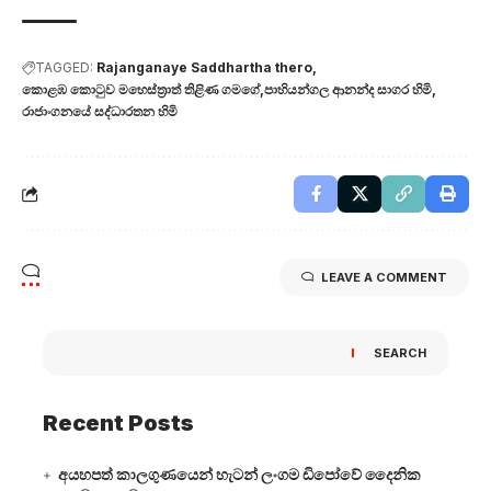
TAGGED:
Rajanganaye Saddhartha thero
කොළඹ කොටුව මහෙස්ත්‍රාත් තිළිණ ගමගේ
පාහියන්ගල ආනන්ද සාගර හිමි
රාජාංගනයේ සද්ධාරතන හිමි
LEAVE A COMMENT
SEARCH
Recent Posts
අයහපත් කාලගුණයෙන් හැටන් ලංගම ඩිපෝවේ දෛනික