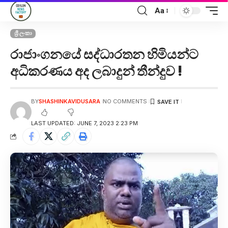
Aa
ශ්‍රී ලංකා
රාජාංගනයේ සද්ධාරතන හිමියන්ට
අධිකරණය අද ලබාදුන් තීන්දුව !
BY
SHASHINKAVIDUSARA
NO COMMENTS
LAST UPDATED: JUNE 7, 2023 2:23 PM