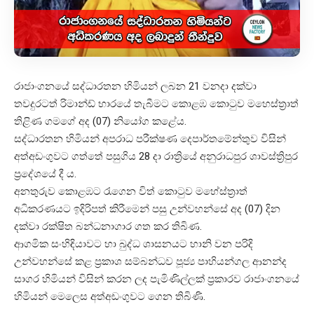
රාජාංගනයේ සද්ධාරතන හිමියන් ලබන 21 වනදා දක්වා
තවදුරටත් රිමාන්ඩ් භාරයේ තැබීමට කොළඹ කොටුව මහෙස්ත්‍රාත්
තිළිණ ගමගේ අද (07) නියෝග කළේය.
සද්ධාරතන හිමියන් අපරාධ පරීක්ෂණ දෙපාර්තමේන්තුව විසින්
අත්අඩංගුවට ගත්තේ පසුගිය 28 දා රාත්‍රියේ අනුරාධපුර ශාවස්ත්‍රිපුර
ප්‍රදේශයේ දී ය.
අනතුරුව කොළඹට රැගෙන විත් කොටුව මහේස්ත්‍රාත්
අධිකරණයට ඉදිරිපත් කිරීමෙන් පසු උන්වහන්සේ අද (07) දින
දක්වා රක්ෂිත බන්ධනාගාර ගත කර තිබිණ.
ආගමික සංහිඳියාවට හා බුද්ධ ශාසනයට හානි වන පරිදි
උන්වහන්සේ කළ ප්‍රකාශ සම්බන්ධව පූජ්‍ය පාහියන්ගල ආනන්ද
සාගර හිමියන් විසින් කරන ලද පැමිණිල්ලක් ප්‍රකාරව රාජාංගනයේ
හිමියන් මෙලෙස අත්අඩංගුවට ගෙන තිබිණි.