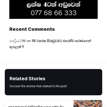
Recent Comments
පෙට්‍රියට්96
on
16 වසරක සිරදඬුවමට එරෙහිව සරණගෙන්
ඇපෑලක් !!
Related Stories
Uncover the stories that related to the post!
අනුර කුමාරගේ රැස්වීමකදී ඡායාරූප ගන්න ගිය