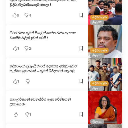
බුද්ධි නිලධාරියෙකුට ගහලා !
6
4
දේශපාලන
ශ්‍රී ලංකා
ධීවර රාජ්‍ය ඇමති පියල් නිශාන්ත රාජ්‍ය ආයතන
වගකීම් වලින් ඉවත් වෙයි !
1
2
දේශපාලන
ශ්‍රී ලංකා
දේශපාලන ප්‍රබලයින් පස් දෙනෙකු අත්අඩංගුවට
ගැනීමේ සූදානමක් – ඇමති බිරිඳකටත් රතු එළි!
1
දේශපාලන
ශ්‍රී ලංකා
පාසල් විෂයන් වෙනස්වීම ගැන හරිනිගෙන්
ප්‍රකාශයක් !
1
ශ්‍රී ලංකා