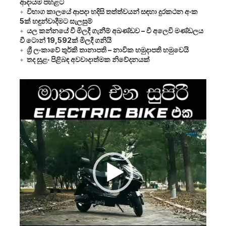
ආදායම පහළට
විභාග කාලයේ ආපදා හදිසි තත්ත්වයන් සඳහා දුරකථන අංක
5ක් හඳුන්වාදීමට සැලසුම්
යල කන්නයේ වී මිලදී ගැනීම් අඛණ්ඩව – වී අලෙවි මණ්ඩලය
වී ටොන් 19,592ක් මිලදී ගනියි
ශ්‍රී ලංකාවේ තුර්කි තානාපති – නාවික හමුදාපති හමුවෙයි
තද සුළං පිළිබඳ අවවාදාත්මක නිවේදනයක්
Video
Player