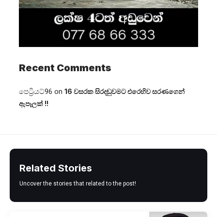
Recent Comments
පෙට්‍රියට්96
on
16 වසරක සිරදඬුවමට එරෙහිව සරණගෙන්
ඇපෑලක් !!
Related Stories
Uncover the stories that related to the post!