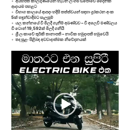
අයහපත් කාලගුණයෙන් හැටන් ලංගම ඩිපෝවේ දෛනික
ආදායම පහළට
විභාග කාලයේ ආපදා හදිසි තත්ත්වයන් සඳහා දුරකථන අංක
5ක් හඳුන්වාදීමට සැලසුම්
යල කන්නයේ වී මිලදී ගැනීම් අඛණ්ඩව – වී අලෙවි මණ්ඩලය
වී ටොන් 19,592ක් මිලදී ගනියි
ශ්‍රී ලංකාවේ තුර්කි තානාපති – නාවික හමුදාපති හමුවෙයි
තද සුළං පිළිබඳ අවවාදාත්මක නිවේදනයක්
Video
Player