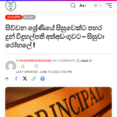
Aa
අධ්‍යාපනික
ශ්‍රී ලංකා
සිව්වන ශ්‍රේණියේ සිසුවෙක්ට පහර
දුන් විදුහල්පති අත්අඩංගුවට – සිසුවා
රෝහලේ !
BY
SHASHINKAVIDUSARA
NO COMMENTS
LAST UPDATED: JUNE 17, 2023 3:55 PM