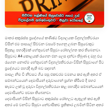
මාතර අකුරැස්ස ප්‍රදේශයේ කණිෂ්ඨ විද්‍යාලයක විදුහල්පතිවරයා
විසින් එම පාසලේ සිව්වන වසරේ ඉගෙනු ලබන සිසුවෙකුට
සිදුකළ පහරදීමක් හේතුවෙන් සිසුවා රෝහල්ගත කර තිබෙනවා.
සිසුවාට A4 කොළයක් රැගෙන එන ලෙස දන්වා තිබුණ ද ඔහු එය
රැගෙන නොඒම හේතුවෙන් විදුහල්පතිවරයා විසින් සිසුවාගේ පිට
ප්‍රදේශයට පහරදී ඇති බව සඳහන්.
පාසල නිම වී නිවසට ගිය පසු එකවරම වමනය කර ඇති අතර ඒ
සම්බන්ධයෙන් දෙමාපියන් දරුවාගෙන් ප්‍රශ්න කිරීමේ දී පහර
කෑමට ලක් වූ දරුවා විදුහල්පතිවරයා කළ පහරදීම සම්බන්ධයෙන්
දෙමාපියන්ට පවසා තිබෙනවා.
දෙමාපියන් විසින් සිසුවාට අකුරැස්ස රෝහලට ඇතුළත් කර ඇති
අතර මේ වනවිට සිසුවා නේවාසිකව ප්‍රතිකාර ලබමින් සිටින අතර