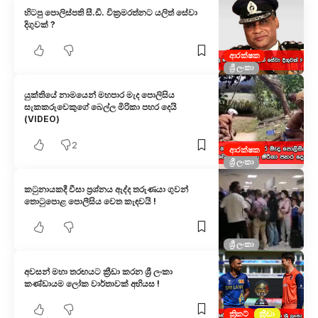
හිටපු පොලිස්පති සී.ඩී. වික්‍රමරත්නට යලිත් සේවා
දිගුවක් ?
ආරක්ෂක
ශ්‍රී ලංකා
යුක්තියේ නාමයෙන් මහපාර මැද පොලිසිය
සැකකරුවෙකුගේ බෙල්ල මිරිකා පහර දෙයි
(VIDEO)
2
ආරක්ෂක
ශ්‍රී ලංකා
කටුනායකදී වීසා ප්‍රශ්නය ඇද්ද තරුණයා ගුවන්
තොටුපොළ පොලීසිය වෙත කැඳවයි !
ශ්‍රී ලංකා
අවසන් මහා තරඟයට ක්‍රීඩා කරන ශ්‍රී ලංකා
කණ්ඩායම ලෝක වාර්තාවක් අභියස !
ක්‍රිකට්
ක්‍රීඩා