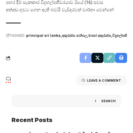
පහර දීම් සැකකාර විදුහල්පතිවරයාව ඊයේ (16) සවස
අත්අඩංගුවට ගෙන ඇති බවයි වැඩිදුරටත් වාර්තා වෙන්නේ.
TAGGED:
principal sri lanka
අකුරැස්ස රෝහල
මාතර අකුරැස්ස
විදුහල්පති
LEAVE A COMMENT
SEARCH
Recent Posts