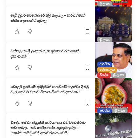
ශ්‍රී ලංකා
දෙවිනුවර පෙරෙහැරේ අලි කලබල – නරඹන්නන්
කිහිප දෙනෙක්ට තුවාල !
ශ්‍රී ලංකා
මත්තල හා ශ්‍රී ලංකන් ගැන අමාත්‍යවරයාගෙන්
ප්‍රකාශයක් !
ආර්ථික
දේශපාලන
විදේශ
ශ්‍රී ලංකා
ඩොලර් ඉපයීමේ අරමුණින් ගොවීන්ට හදුන්වා දී තිබූ
වැල් දොඩම් වගාව විනාශ වීමේ අවදානමක් !
ආර්ථික
ශ්‍රී ලංකා
විදේශ සේවා නියුක්ති කාර්යාංශය එහි ව්‍යවස්ථාව
කඩ කරලා.. තම කාර්යභාරය පැහැරහැරලා –
‘කෝප්’ කමිටුවේදී අනාවරණය වෙයි!