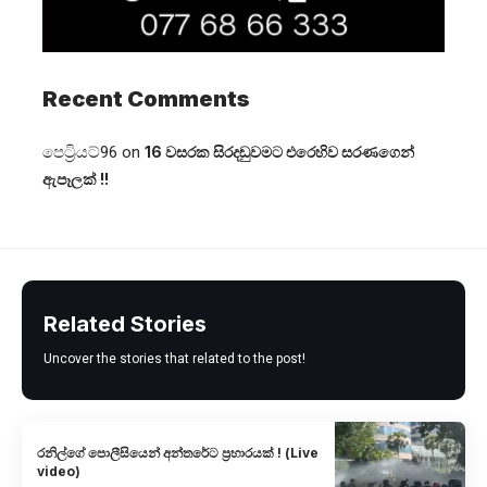
Recent Comments
පෙට්‍රියට්96
on
16 වසරක සිරදඬුවමට එරෙහිව සරණගෙන්
ඇපෑලක් !!
Related Stories
Uncover the stories that related to the post!
රනිල්ගේ පොලීසියෙන් අන්තරේට ප්‍රහාරයක් ! (Live
video)