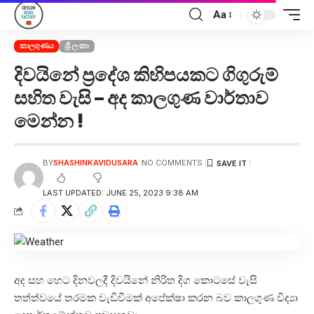
Aa
කාලගුණය
ශ්‍රී ලංකා
දිවයිනේ ප්‍රදේශ කිහිපයකට ගිගුරුම්
සහිත වැසි – අද කාලගුණ වාර්තාව
මෙන්න !
BY
SHASHINKAVIDUSARA
NO COMMENTS
LAST UPDATED: JUNE 25, 2023 9:38 AM
අද සහ හෙට දිනවලදී දිවයිනේ නිරිත දිග කොටසේ වැසි
තත්ත්වයේ තරමක වැඩිවීමක් අපේක්ෂා කරන බව කාලගුණ විද්‍යා