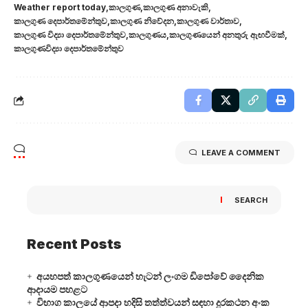
Weather report today
කාලගුණ
කාලගුණ අනාවැකි
කාලගුණ දෙපාර්තමේන්තුව
කාලගුණ නිවේදන
කාලගුණ වාර්තාව
කාලගුණ විද්‍යා දෙපාර්තමේන්තුව
කාලගුණය
කාලගුණයෙන් අනතුරු ඇඟවීමක්
කාලගුණවිද්‍යා දෙපාර්තමේන්තුව
LEAVE A COMMENT
SEARCH
Recent Posts
අයහපත් කාලගුණයෙන් හැටන් ලංගම ඩිපෝවේ දෛනික
ආදායම පහළට
විභාග කාලයේ ආපදා හදිසි තත්ත්වයන් සඳහා දුරකථන අංක