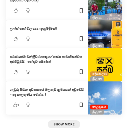
කල අයට වැඩ වරදී !
ශ්‍රී ලංකා
ලාෆ්ස් ගෑස් මිල ගැන දැනුම්දීමක්!
ශ්‍රී ලංකා
තවත් සජබ මන්ත්‍රීවරයෙකුගේ පක්ෂ සාමාජිකත්වය
අත්හිටුවයි : හේතුව මෙන්න!
දේශපාලන
ශ්‍රී ලංකා
ගැඹුරු පීඩන අවපාතයේ බලපෑම ක්‍රමයෙන් අඩුවෙයි
– අද කාලගුණය මෙන්න !
1
කාලගුණය
ශ්‍රී ලංකා
SHOW MORE