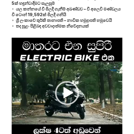
5ක් හඳුන්වාදීමට සැලසුම්
යල කන්නයේ වී මිලදී ගැනීම් අඛණ්ඩව – වී අලෙවි මණ්ඩලය
වී ටොන් 19,592ක් මිලදී ගනියි
ශ්‍රී ලංකාවේ තුර්කි තානාපති – නාවික හමුදාපති හමුවෙයි
තද සුළං පිළිබඳ අවවාදාත්මක නිවේදනයක්
Video
Player