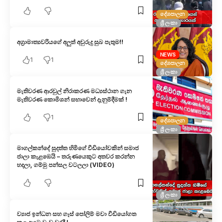
දේශපාලන
ශ්‍රී ලංකා
අග්‍රාමාත්‍යවරියගේ අලුත් අවුරුදු සුබ පැතුම!!
NEWS
1
1
දේශපාලන
ශ්‍රී ලංකා
මැතිවරණ ආරවුල් නිරාකරණ මධ්‍යස්ථාන ගැන
මැතිවරණ කොමිශන් සභාවෙන් දැනුම්දීමක් !
1
දේශපාලන
ශ්‍රී ලංකා
මාගල්කන්දේ සුදත්ත හිමිගේ වීඩියෝවකින් සමාජ
ජාලා කැළඹෙයි – තරුණයෙකුට අතවර කරන්න
හදලා, ගම්මු පන්සල වටලලා (VIDEO)
ශ්‍රී ලංකා
ව්‍යාජ ඉන්ධන සහ ගෑස් පෝලිම් මවා වීඩියෝගත