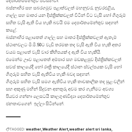
දෙපාර්තමේන්තුව පවසනවා.
බස්නාහිර සහ සබරගමුව පළාත්වලත් මහනුවර, නුවරඑළිය,
ගාල්ල සහ මාතර යන දිස්ත්‍රික්කවලත් විටින් විට වැසි හෝ ගිගුරුම්
සහිත වැසි ඇති විය හැකි බවයි එම දෙපාර්තමේන්තුව සඳහන්
කළේ.
බස්නාහිර පළාතෙත් ගාල්ල සහ මාතර දිස්ත්‍රික්කවලත් ඇතැම්
ස්ථානවලට මි.මි.50ට වැඩි තරමක තද වැසි ඇති විය හැකි අතර
වයඹ පළාතේ වැසි වාර කිහිපයක් ද ඇති විය හැකියි.
එමෙන්ම ඌව පළාතෙත් අම්පාර සහ මඩකළපුව දිස්ත්‍රික්කවලත්
සවස් කාලයේදී හෝ රාත්‍රී කාලයේදී ස්ථාන ස්වල්පයක වැසි හෝ
ගිගුරුම් සහිත වැසි ඇතිවිය හැකි බවද සඳහන්.
ගිගුරුම් සහිත වැසි සමග ඇතිවිය හැකි තාවකාලික තද සුළංවලින්
සහ අකුණු මඟින් සිදුවන අනතුරු අවම කර ගැනීමට අවශ්‍ය
පියවර ගන්නා ලෙසටයි කාලගුණවිද්‍යා දෙපාර්තමේන්තුව
ජනතාවගෙන් ඉල්ලා සිටින්නේ.
TAGGED:
weather
Weather Alert
weather alert sri lanka