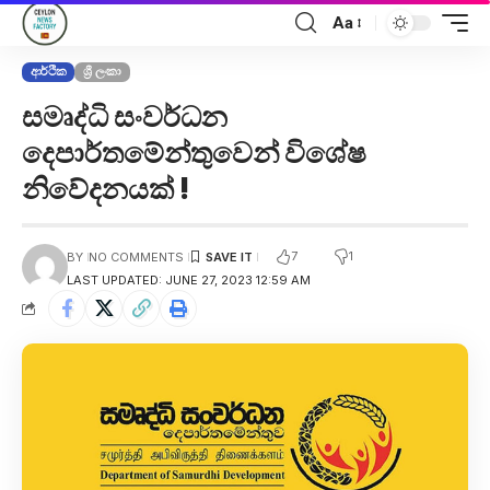
Aa
ආර්ථික
ශ්‍රී ලංකා
සමෘද්ධි සංවර්ධන
දෙපාර්තමේන්තුවෙන් විශේෂ
නිවේදනයක් !
7
1
BY
NO COMMENTS
LAST UPDATED: JUNE 27, 2023 12:59 AM