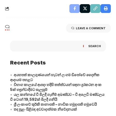
LEAVE A COMMENT
SEARCH
Recent Posts
අයහපත් කාලගුණයෙන් හැටන් ලංගම ඩිපෝවේ දෛනික
ආදායම පහළට
විභාග කාලයේ ආපදා හදිසි තත්ත්වයන් සඳහා දුරකථන අංක
5ක් හඳුන්වාදීමට සැලසුම්
යල කන්නයේ වී මිලදී ගැනීම් අඛණ්ඩව – වී අලෙවි මණ්ඩලය
වී ටොන් 19,592ක් මිලදී ගනියි
ශ්‍රී ලංකාවේ තුර්කි තානාපති – නාවික හමුදාපති හමුවෙයි
තද සුළං පිළිබඳ අවවාදාත්මක නිවේදනයක්