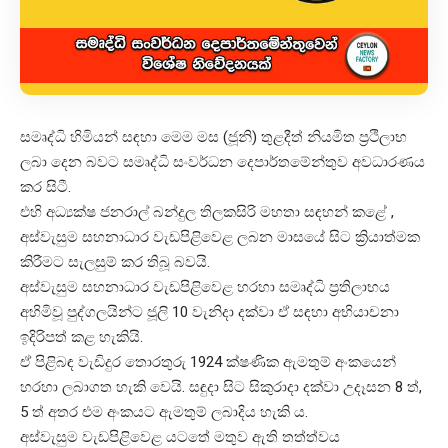
සමෘද්ධි හිමියන් සඳහා මෙම මස (ජූනි) තුළදීත් නියමිත ප්‍රථිලාභ
ලබා දෙන බවට සමෘද්ධි සංවර්ධන දෙපාර්තමේන්තුව අවධාරණය
කර සිටී.
එහි අධ්‍යක්ෂ ජනරාල් බන්දුල තිලකසිරි මහතා සඳහන් කළේ ,
අස්වැසුම සහනාධාර වැඩපිළිවෙළ ලබන මාසයේ සිට ක්‍රියාත්මක
කිරීමට සැලසුම් කර තිබූ බවයි.
අස්වැසුම සහනාධාර වැඩපිළිවෙළ හරහා සමෘද්ධි ප්‍රතිලාභය
අහිමිවූ පුද්ගලයින්ට ජූලි 10 වැනිදා දක්වා ඒ සඳහා අභියාචනා
ඉදිරිපත් කළ හැකියි.
ඒ පිළිබඳ වැඩිදුර තොරතුරු 1924 ක්ෂණික ඇමතුම් අංකයෙන්
හරහා ලබාගත හැකි වෙයි. සඳුදා සිට සිකුරාදා දක්වා උදෑසන 8 ත්,
5 ත් අතර එම අංකයට ඇමතුම් ලබාදිය හැකි ය.
අස්වැසුම වැඩපිළිවෙළ යටතේ මතුව ඇති තත්ත්වය