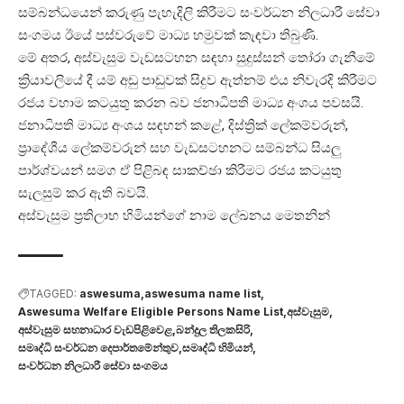
සම්බන්ධයෙන් කරුණු පැහැදිලි කිරීමට සංවර්ධන නිලධාරී සේවා
සංගමය ඊයේ පස්වරුවේ මාධ්‍ය හමුවක් කැඳවා තිබුණි.
මේ අතර, අස්වැසුම වැඩසටහන සඳහා සුදුස්සන් තෝරා ගැනීමේ
ක්‍රියාවලියේ දී යම් අඩු පාඩුවක් සිදුව ඇත්නම් එය නිවැරදි කිරීමට
රජය වහාම කටයුතු කරන බව ජනාධිපති මාධ්‍ය අංශය පවසයි.
ජනාධිපති මාධ්‍ය අංශය සඳහන් කළේ, දිස්ත්‍රික් ලේකම්වරුන්,
ප්‍රාදේශීය ලේකම්වරුන් සහ වැඩසටහනට සම්බන්ධ සියලු
පාර්ශ්වයන් සමග ඒ පිළිබඳ සාකච්ඡා කිරීමට රජය කටයුතු
සැලසුම් කර ඇති බවයි.
අස්වැසුම ප්‍රතිලාභ හිමියන්ගේ නාම ලේඛනය
මෙතනින්
TAGGED:
aswesuma
aswesuma name list
Aswesuma Welfare Eligible Persons Name List
අස්වැසුම
අස්වැසුම සහනාධාර වැඩපිළිවෙළ
බන්දුල තිලකසිරි
සමෘද්ධි සංවර්ධන දෙපාර්තමේන්තුව
සමෘද්ධි හිමියන්
සංවර්ධන නිලධාරී සේවා සංගමය