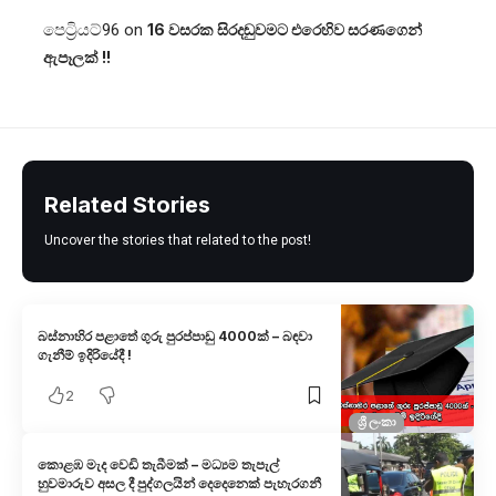
පෙට්‍රියට්96
on
16 වසරක සිරදඬුවමට එරෙහිව සරණගෙන්
ඇපෑලක් !!
Related Stories
Uncover the stories that related to the post!
බස්නාහිර පළාතේ ගුරු පුරප්පාඩු 4000ක් – බඳවා
ගැනීම් ඉදිරියේදී !
2
ශ්‍රී ලංකා
කොළඹ මැද වෙඩි තැබීමක් – මධ්‍යම තැපැල්
හුවමාරුව අසල දී පුද්ගලයින් දෙදෙනෙක් පැහැරගනී