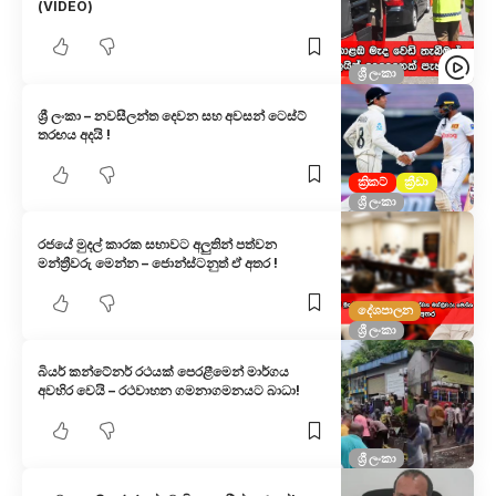
(VIDEO)
ශ්‍රී ලංකා
ශ්‍රී ලංකා – නවසීලන්ත දෙවන සහ අවසන් ටෙස්ට්
තරඟය අදයි !
ක්‍රිකට්
ක්‍රීඩා
ශ්‍රී ලංකා
රජයේ මුදල් කාරක සභාවට අලුතින් පත්වන
මන්ත්‍රීවරු මෙන්න – ජොන්ස්ටනුත් ඒ අතර !
දේශපාලන
ශ්‍රී ලංකා
බියර් කන්ටේනර් රථයක් පෙරළීමෙන් මාර්ගය
අවහිර වෙයි – රථවාහන ගමනාගමනයට බාධා!
ශ්‍රී ලංකා