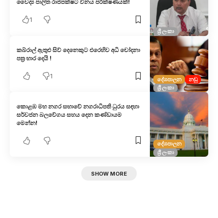
වෛද්‍ය පාලිත රාජපක්ෂ​ට විනය පරීක්ෂණයක්!
1
ශ්‍රී ලංකා
කබ්රාල් ඇතුළු සිව් දෙනෙකුට එරෙහිව අධි චෝදනා
පත්‍ර භාර දෙයි !
1
දේශපාලන
නඩු
ශ්‍රී ලංකා
කොළඹ මහ නගර සභාවේ නගරාධිපති ධුරය සඳහා
සර්වජන බලවේගය සහය දෙන කණ්ඩායම
මෙන්න!
දේශපාලන
ශ්‍රී ලංකා
SHOW MORE