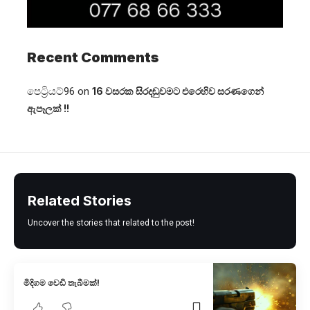
Recent Comments
පෙට්‍රියට්96
on
16 වසරක සිරදඬුවමට එරෙහිව සරණගෙන්
ඇපෑලක් !!
Related Stories
Uncover the stories that related to the post!
මිදිගම වෙඩි තැබීමක්!