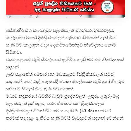
බස්නාහිර සහ සබරගමුව පළාත්වලත් මහනුවර, නුවරඑළිය,
ගාල්ල සහ මාතර දිස්ත්‍රික්කවලත් වැසිවාර කිහිපයක් ඇති විය
හැකි බව කාලගුන විද්‍යා දෙපාර්තමේන්තුව නිවේදනය කොට
සිටිනවා.
වයඹ පළාතේ වැසි ස්වල්පයක් ඇතිවිය හැකි බව එම නිවේදනයේ
සඳහන්.
ඌව පළාතේත් අම්පාර සහ මඩකළපුව දිස්ත්‍රික්කවලත් සවස්
කාලයේදී හෝ රාත්‍රී කාලයේදී ස්ථාන ස්වල්පයක වැසි හෝ ගිගුරුම්
සහිත වැසි ඇති විය හැකි බව සඳහන්.
මධ්‍යම කඳුකරයේ බටහිර බෑවුම් ප්‍රදේශවලත්, උතුරු, උතුරු-මැද
පළාත්වලත් පුත්තලම, හම්බන්තොට සහ ත්‍රිකුණාමලය
දිස්ත්‍රික්කවලත් විටින් විට හමන පැ.කි.මී. (40-45) ක පමණ
තරමක් තද සුළං ඇතිවිය හැකි බවයි වැඩිදුරටත් සඳහන් වෙන්නේ.