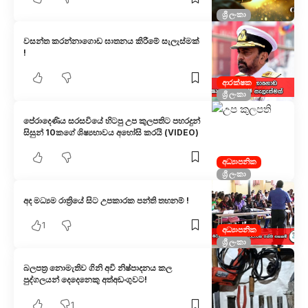
ශ්‍රී ලංකා
වසන්ත කරන්නාගොඩ ඝාතනය කිරීමේ සැලැස්මක්
!
ආරක්ෂක
ශ්‍රී ලංකා
පේරාදෙණිය සරසවියේ හිටපු උප කුලපතිට පහරදුන්
සිසුන් 10කගේ ශිෂ්‍යභාවය අහෝසි කරයි (VIDEO)
අධ්‍යාපනික
ශ්‍රී ලංකා
අද මධ්‍යම රාත්‍රියේ සිට උපකාරක පන්ති තහනම් !
1
අධ්‍යාපනික
ශ්‍රී ලංකා
බලපත්‍ර නොමැතිව ගිනි අවි නිෂ්පාදනය කල
පුද්ගලයන් දෙදෙනෙකු අත්අඩංගුවට!
1