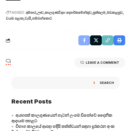
TAGGED:
අම්පාර
ඌව
කාලගුණවිද්‍යා දෙපාර්තමේන්තුව
පුත්තලම
මඩකළපුව
වයඹ පළාත
වැසි
හම්බන්තොට
LEAVE A COMMENT
SEARCH
Recent Posts
අයහපත් කාලගුණයෙන් හැටන් ලංගම ඩිපෝවේ දෛනික
ආදායම පහළට
විභාග කාලයේ ආපදා හදිසි තත්ත්වයන් සඳහා දුරකථන අංක