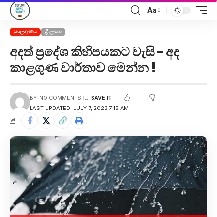
Aa
කාලගුණය
ශ්‍රී ලංකා
අදත් ප්‍රදේශ කිහිපයකට වැසි – අද
කාළගුණ වාර්තාව මෙන්න !
BY
NO COMMENTS
LAST UPDATED: JULY 7, 2023 7:15 AM