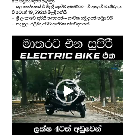
5ක් හඳුන්වාදීමට සැලසුම්
යල කන්නයේ වී මිලදී ගැනීම් අඛණ්ඩව – වී අලෙවි මණ්ඩලය
වී ටොන් 19,592ක් මිලදී ගනියි
ශ්‍රී ලංකාවේ තුර්කි තානාපති – නාවික හමුදාපති හමුවෙයි
තද සුළං පිළිබඳ අවවාදාත්මක නිවේදනයක්
Video
Player