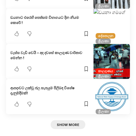
ශ්‍රී ලංකා
ඩයනාට එරෙහි පෙත්සම විභාගයට දින නියම
කෙරේ !
දේශපාලන
ශ්‍රී ලංකා
වැස්ස වැඩි වෙයි – අද දවසේ කාලගුණ වාර්තාව
මෙන්න !
කාලගුණය
ශ්‍රී ලංකා
ආපදාවට ලක්වූ ජල සැපයුම පිලිබඳ විශේෂ
දැනුම්දීමක්!
ශ්‍රී ලංකා
SHOW MORE