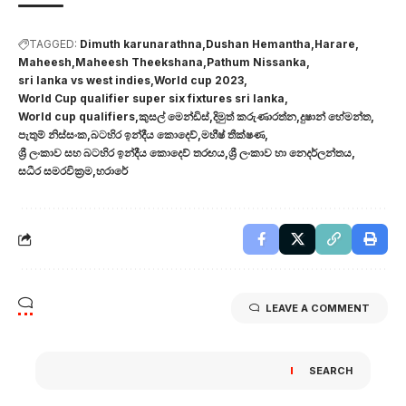
TAGGED:
Dimuth karunarathna
Dushan Hemantha
Harare
Maheesh
Maheesh Theekshana
Pathum Nissanka
sri lanka vs west indies
World cup 2023
World Cup qualifier super six fixtures sri lanka
World cup qualifiers
කුසල් මෙන්ඩිස්
දිමුත් කරුණාරත්න
දුෂාන් හේමන්ත
පැතුම් නිස්සංක
බටහිර ඉන්දීය කොදෙව්
මහීෂ් තීක්ෂණ
ශ්‍රී ලංකාව සහ බටහිර ඉන්දීය කොදෙව් තරඟය
ශ්‍රී ලංකාව හා නෙදර්ලන්තය
සධීර සමරවික්‍රම
හරාරේ
LEAVE A COMMENT
SEARCH