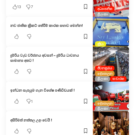
13
7
අධ්‍යාපනික
ශ්‍රී ලංකා
නව ජාතික ක්‍රිකට් තේරීම් කාරක සභාව මෙන්න!
ක්‍රීඩා
දුම්රිය වැඩ වර්ජනය අවසන් – දුම්රිය ධාවනය
සාමාන්‍ය අතට !
ජීවනක්‍රමය
දේශපාලන
ශ්‍රී ලංකා
සංචාරක
ඉන්ධන සැපයුම ගැන විශේෂ පණිවිඩයක් !
1
දේශපාලන
ශ්‍රී ලංකා
අසිරිමත් නත්තල උදා වෙයි !