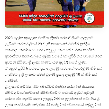
2023 ලෝක කුසලාන එක්දින ක්‍රිකට් තරගාවලියට සුදුසුකම්
ලැබීමේ තරගාවලියේ 29 වැනි තරගයෙන් බටහිර ඉන්දීය
කොදෙව් කණ්ඩායම පරදා කඩුලු 8 ක ජයක් වාර්තා කරමින්
අපරාජිතව තරගාවලියේ මූලික වටයේ හා සුපිරි හය වටයේ තරග
අවසන් කිරීමට ශ්‍රී ලංකා කණ්ඩායම අද (7) සමත් වුණා.
ඒ අනුව සුපිරි 6 වටයේ ප්‍රසාද ලකුණු සටහනේ පෙරමුණ හිමි කර
ගැනීමට ද ශ්‍රී ලංකාව සමත් වුණේ ප්‍රසාද ලකුණු 10 ක් හිමි කර
ගනිමින්.
ශ්‍රී ලංකාව මේ වන විට අඛණ්ඩව එක්දින තරග 9ක් ජයගෙන
තිබීම ද විශේෂත්වයක්. සිම්බාබ්වේ හි හරාරේ නුවර පැවැති
තරගය ජය ගැනීම සදහා ලකුණු 244 ක ඉලක්කයක් හඹා ගිය ශ්‍රී
ලංකා කණ්ඩායම පන්දුවාර 44 පන්දු 2 ක් අවසානයේ කඩුලු 2 ක්