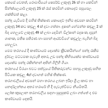
කෙසේ වෙතත්, රොමාරියෝ ෂෙපර්ඩ් ලකුණු 26 ක් හා කෙවින්
සින්ක්ලෙයාර් ලකුණු 25 ක් රැස් කරමින් කොදෙව් පසුපෙල
ශක්තිමත් කළා.
පන්දු යැවීමේ දී මහීෂ් තීක්ෂණ කොදෙව් ඉනිම අඩපන කරමින්
ලකුණු 34 කට කඩුලු 4 ක් දවා ගත්තා. දුෂාන් හේමන්ත කඩුලු 2 ක්
බිද හෙලුවේ ලකුණු 49 ක් ලබා දෙමින්. ඩිල්ෂාන් මදුෂංක, දසුන්
ශානක, මතීෂ පතිරණ හා සහන් ආරච්චිගේ කඩුල්ල බැගින් බිද
හෙලුවා.
මෙම තරගයේ දී කණ්ඩායම් දෙකේම ක්‍රීඩකයින්ගේ පන්දු රැකීම
දුර්වල මට්ටමක පැවැති අතර, උඩ පන්දු කිහිපයක්ම කණ්ඩායම්
දෙකේම පන්දු රකින්නන් අතින් ගිලිහී ගියා.
තරඟයේ වීරයා බවට පත්වුයේ පිතිකරුවන්ට පහසු ලකුණු සහිත
පිටියක කඩුලු 4ක් දවාගත් මහිෂ් තීක්ෂණ.
තරගාවලියේ අවසන් මහා තරගය ලබන ඉරිදා ශ්‍රී ලංකාව හා
නෙදර්ලන්තය අතර හරාරේ හී දී පැවැත්වීමට නියමිතයි.
ලෝක කුසලාන තරගාවලිය සදහා සුදුසුකම් ලබා ගත්තේ ද එම
කණ්ඩායම් දෙකයි.