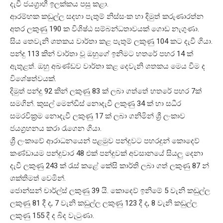
දැවී ජයග්‍රාහී ඉලක්කය පසු කළා.
ආරම්භක කඩුල්ල සදහා පැතුම් නිස්සංක හා දිමුත් කරුණාරත්න
අතර ලකුණු 190 ක විශිෂ්ඨ සම්බන්ධතාවයක් ගොඩ නැගුණා.
සිය තෙවැනි ශතකය වාර්තා කළ පැතුම් ලකුණු 104 කට දැවී ගියා.
පන්දු 113 කින් වාර්තා වූ ඔහුගේ ඉනිමට හතරේ පහර 14 ක්
ඇතුළත්. ඔහු අඛණ්ඩව වාර්තා කළ දෙවැනි ශතකය මෙය වීම ද
විශේෂත්වයක්.
දිමුත් පන්දු 92 කින් ලකුණු 83 ක් ලබා ගත්තේ හතරේ පහර 7ක්
සමගින්. කුසල් මෙන්ඩිස් නොදැවී ලකුණු 34 ක් හා සධීර
සමරවික්‍රම නොදැවී ලකුණු 17 ක් ලබා ගනිමින් ශ්‍රී ලංකාව
ජයග්‍රහනය කරා රැගෙන ගියා.
ශ්‍රී ලංකාවේ ආරාධනයෙන් පළමුව පන්දුවට පහරදුන් කොදෙව්
කණ්ඩායම පන්දුවාර 48 එක් පන්දුවක් අවසානයේ සියලු දෙනා
දැවී ලකුණු 243 ක් රැස් කළේ කේසි කාර්ති ලබා ගත් ලකුණු 87 න්
ශක්තිමත් වෙමින්.
ජොන්සන් චාර්ල්ස් ලකුණු 39 යි. කොදෙව් ඉනිමේ 5 වැනි කඩුල්ල
ලකුණු 81 දී ද, 7 වැනි කඩුල්ල ලකුණු 123 දී ද, 8 වැනි කඩුල්ල
ලකුණු 155 දී ද බිද වැටුණා.