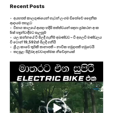
Recent Posts
අයහපත් කාලගුණයෙන් හැටන් ලංගම ඩිපෝවේ දෛනික
ආදායම පහළට
විභාග කාලයේ ආපදා හදිසි තත්ත්වයන් සඳහා දුරකථන අංක
5ක් හඳුන්වාදීමට සැලසුම්
යල කන්නයේ වී මිලදී ගැනීම් අඛණ්ඩව – වී අලෙවි මණ්ඩලය
වී ටොන් 19,592ක් මිලදී ගනියි
ශ්‍රී ලංකාවේ තුර්කි තානාපති – නාවික හමුදාපති හමුවෙයි
තද සුළං පිළිබඳ අවවාදාත්මක නිවේදනයක්
Video
Player