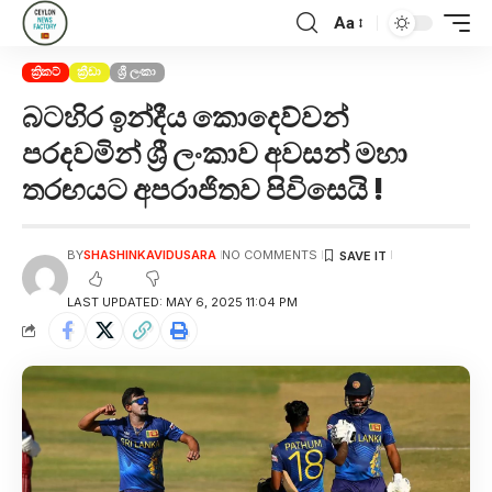
Aa
ක්‍රිකට්
ක්‍රීඩා
ශ්‍රී ලංකා
බටහිර ඉන්දීය කොදෙව්වන්
පරදවමින් ශ්‍රී ලංකාව අවසන් මහා
තරඟයට අපරාජිතව පිවිසෙයි !
BY
SHASHINKAVIDUSARA
NO COMMENTS
LAST UPDATED: MAY 6, 2025 11:04 PM