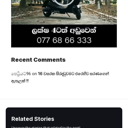
Recent Comments
පෙට්‍රියට්96
on
16 වසරක සිරදඬුවමට එරෙහිව සරණගෙන්
ඇපෑලක් !!
Related Stories
Uncover the stories that related to the post!