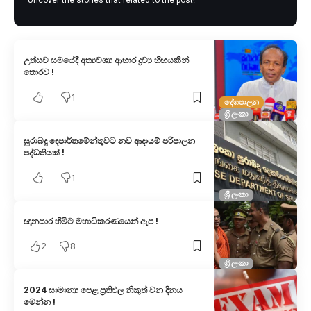
උත්සව සමයේදී අත්‍යවශ්‍ය ආහාර ද්‍රව්‍ය හිඟයකින්
තොරව !
1
දේශපාලන
ශ්‍රී ලංකා
සුරාබදු දෙපාර්තමේන්තුවට නව ආදායම් පරිපාලන
පද්ධතියක් !
1
ශ්‍රී ලංකා
ඥානසාර හිමිට මහාධිකරණයෙන් ඇප !
2
8
ශ්‍රී ලංකා
2024 සාමාන්‍ය පෙළ ප්‍රතිඵල නිකුත් වන දිනය
මෙන්න !