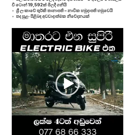
වී ටොන් 19,592ක් මිලදී ගනියි
ශ්‍රී ලංකාවේ තුර්කි තානාපති – නාවික හමුදාපති හමුවෙයි
තද සුළං පිළිබඳ අවවාදාත්මක නිවේදනයක්
Video
Player