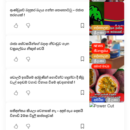
ආණ්ඩුවේ බහුතර බලය ගන්න පොහොට්ටු – එජාප
තරගයක් !
දේශපාලන
ශ්‍රී ලංකා
රාජ්‍ය සේවකයින්ගේ බදාදා නිවාඩුව ගැන
NEWS
චක්‍රලේඛය නිකුත් වෙයි
ජීවනක්‍රමය
දේශපාලන
ශ්‍රී ලංකා
සමාජ මාධ්‍ය
ඩොලර් ඉපයීමේ අරමුණින් ගොවීන්ට හදුන්වා දී තිබූ
වැල් දොඩම් වගාව විනාශ වීමේ අවදානමක් !
ආර්ථික
ශ්‍රී ලංකා
සතිඅන්තය කියලා වෙනසක් නෑ – අදත් පැය දෙකයි
විනාඩි 20ක විදුලි කප්පාදුවක්