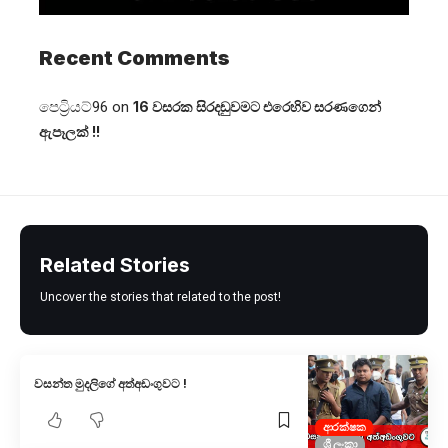
Recent Comments
පෙට්‍රියට්96
on
16 වසරක සිරදඬුවමට එරෙහිව සරණගෙන්
ඇපෑලක් !!
Related Stories
Uncover the stories that related to the post!
වසන්ත මුදලිගේ අත්අඩංගුවට !
ආරක්ෂක
ශ්‍රී ලංකා