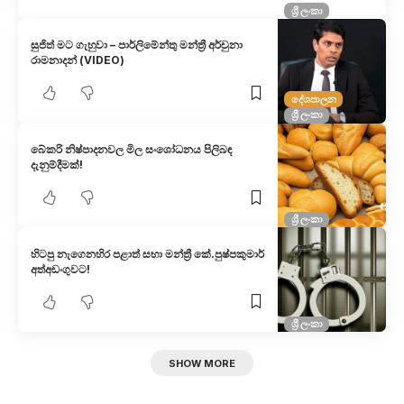
ශ්‍රී ලංකා
සුජිත් මට ගැහුවා – පාර්ලිමේන්තු මන්ත්‍රී අර්චුනා
රාමනාදන් (VIDEO)
දේශපාලන
ශ්‍රී ලංකා
බේකරි නිෂ්පාදනවල මිල සංශෝධනය පිලිබඳ
දැනුම්දීමක්!
ශ්‍රී ලංකා
හිටපු නැගෙනහිර පළාත් සභා මන්ත්‍රී කේ.පුෂ්පකුමාර්
අත්අඩංගුවට!
ශ්‍රී ලංකා
SHOW MORE