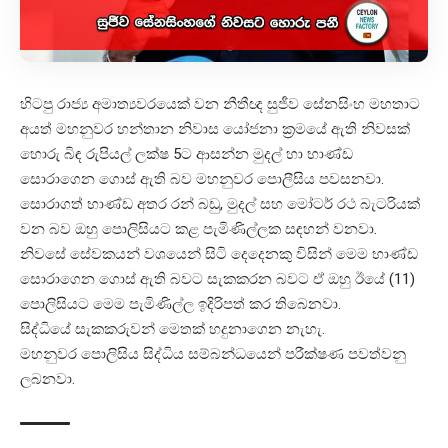
හිටපු රාජ්‍ය අමාත්‍යවරයෙක් වන නීතීඥ සුජීව සේනසිංහ මහතාට
අයත් මහනුවර හන්තාන නිවාස යෝජනා ක්‍රමයේ ඇති නිවසක්
හොරු බිඳ රුපියල් ලක්ෂ 5ට ආසන්න මුදල් හා භාණ්ඩ
සොරාගෙන ගොස් ඇති බව මහනුවර පොලීසිය පවසනවා.
සොරාගත් භාණ්ඩ අතර රන් බඩු, මුදල් සහ මෝටර් රථ බැටරියක්
වන බව ඔහු පොලිසියට කළ පැමිණිල්ලක සඳහන් වනවා.
නිවසේ සේවකයන් වශයෙන් සිටි දෙදෙනකු විසින් මෙම භාණ්ඩ
සොරාගෙන ගොස් ඇති බවට සැකකරන බවට ඒ ඔහු ඊයේ (11)
පොලිසියට මෙම පැමිණිල්ල ඉදිරිපත් කර තිබෙනවා.
සිද්ධියේ සැකකරුවන් මෙතක් හදුනාගෙන නැහැ.
මහනුවර පොලිසිය සිද්ධිය සම්බන්ධයෙන් පරීක්ෂණ පවත්වනු
ලබනවා.