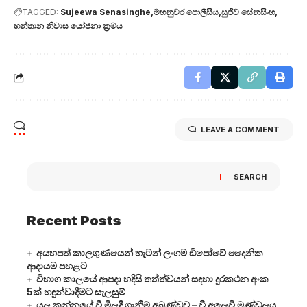
TAGGED:
Sujeewa Senasinghe
මහනුවර පොලීසිය
සුජීව සේනසිංහ
හන්තාන නිවාස යෝජනා ක්‍රමය
LEAVE A COMMENT
SEARCH
Recent Posts
අයහපත් කාලගුණයෙන් හැටන් ලංගම ඩිපෝවේ දෛනික
ආදායම පහළට
විභාග කාලයේ ආපදා හදිසි තත්ත්වයන් සඳහා දුරකථන අංක
5ක් හඳුන්වාදීමට සැලසුම්
යල කන්නයේ වී මිලදී ගැනීම් අඛණ්ඩව – වී අලෙවි මණ්ඩලය