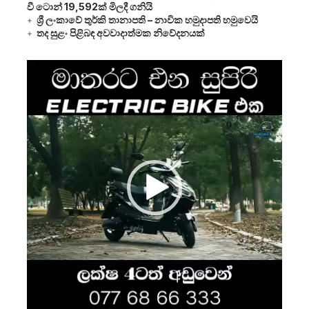
වී ටොන් 19,592ක් මිලදී ගනියි
ශ්‍රී ලංකාවේ තුර්කි තානාපති – නාවික හමුදාපති හමුවෙයි
තද සුළං පිළිබඳ අවවාදාත්මක නිවේදනයක්
Video
Player