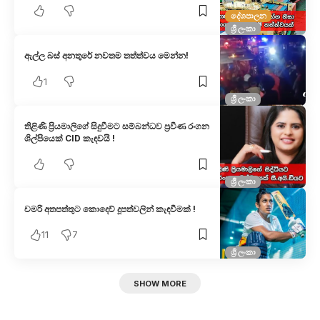
දේශපාලන
ශ්‍රී ලංකා
ඇල්ල බස් අනතුරේ නවතම තත්ත්වය මෙන්න!
1
ශ්‍රී ලංකා
තිළිණි ප්‍රියමාලිගේ සිදුවීමට සම්බන්ධව ප්‍රවීණ රංගන
ශිල්පියෙක් CID කැඳවයි !
ශ්‍රී ලංකා
චමරි අතපත්තුට කොදෙව් දූපත්වලින් කැඳවීමක් !
11
7
ශ්‍රී ලංකා
SHOW MORE