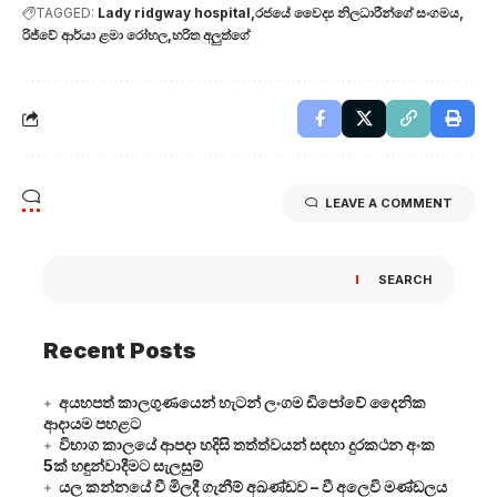
TAGGED:
Lady ridgway hospital
රජයේ වෛද්‍ය නිලධාරීන්ගේ සංගමය
රිජ්වේ ආර්යා ළමා රෝහල
හරිත අලුත්ගේ
LEAVE A COMMENT
SEARCH
Recent Posts
අයහපත් කාලගුණයෙන් හැටන් ලංගම ඩිපෝවේ දෛනික
ආදායම පහළට
විභාග කාලයේ ආපදා හදිසි තත්ත්වයන් සඳහා දුරකථන අංක
5ක් හඳුන්වාදීමට සැලසුම්
යල කන්නයේ වී මිලදී ගැනීම් අඛණ්ඩව – වී අලෙවි මණ්ඩලය