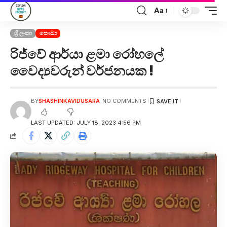
Aa
ශ්‍රී ලංකා
සෞඛ්‍ය
රිජ්වේ ආර්යා ළමා රෝහලේ
වෛද්‍යවරුන් වර්ජනයක !
BY
SHASHINKAVIDUSARA
NO COMMENTS
LAST UPDATED: JULY 18, 2023 4:56 PM