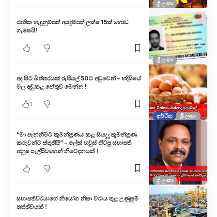
ශ්‍රී ලංකා
ජාතික හැඳුනුම්පත් අයදුම්පත් ලක්ෂ 15ක් ගොඩ
ගැසෙයි!
ශ්‍රී ලංකා
අද සිට බිත්තරයක් රුපියල් 50ට අඩුවෙන් – හදිසියේ
මිල අඩුකළ හේතුව මෙන්න !
1
ආර්ථික
ශ්‍රී ලංකා
“මා පැන්නීමට කුමන්ත්‍රණය කළ සියලු කුමන්ත්‍රණ
කරුවන්ට ස්තුතියි” – ලේක් හවුස් හිටපු සභාපති
අනුෂ පැල්පිටගෙන් නිවේදනයක් !
ශ්‍රී ලංකා
සභාපතිවරයාගේ නියෝග නිසා වරාය තුළ උණුසුම්
තත්ත්වයක් !