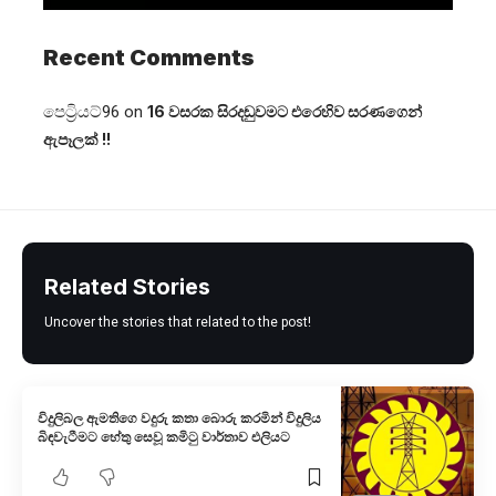
Recent Comments
පෙට්‍රියට්96
on
16 වසරක සිරදඬුවමට එරෙහිව සරණගෙන්
ඇපෑලක් !!
Related Stories
Uncover the stories that related to the post!
විදුලිබල ඇමතිගෙ වදුරු කතා බොරු කරමින් විදුලිය
බිඳවැටීමට හේතු සෙ​වූ කමිටු වාර්තාව එලියට