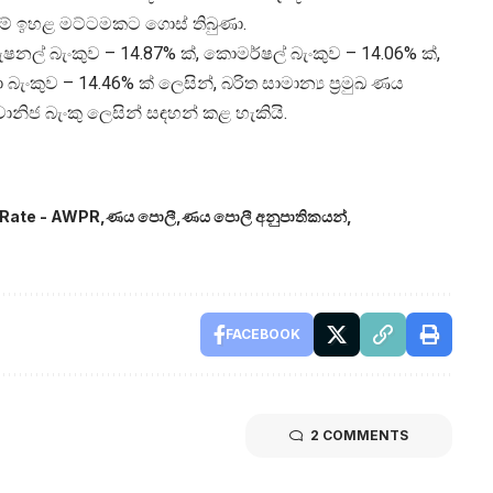
ම් ඉහළ මට්ටමකට ගොස් තිබුණා.
නල් බැංකුව – 14.87% ක්, කොමර්ෂල් බැංකුව – 14.06% ක්,
 බැංකුව – 14.46% ක් ලෙසින්, බරිත සාමාන්‍ය ප්‍රමුඛ ණය
නිජ බැංකු ලෙසින් සඳහන් කළ හැකියි.
 Rate - AWPR
ණය පොලී
ණය පොලී අනුපාතිකයන්
FACEBOOK
2 COMMENTS