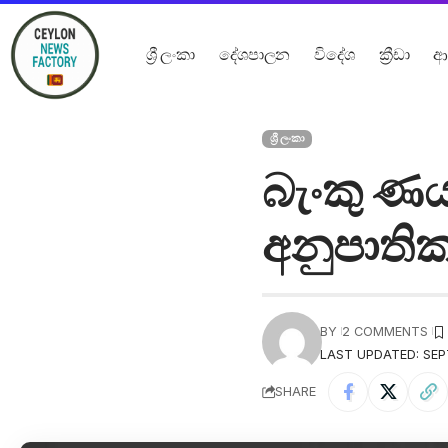
ශ්‍රී ලංකා
දේශපාලන
විදේශ
ක්‍රීඩා
ආ
ශ්‍රී ලංකා
බැංකු ණ
අනුපාති
BY
2 COMMENTS
LAST UPDATED: SEP
SHARE