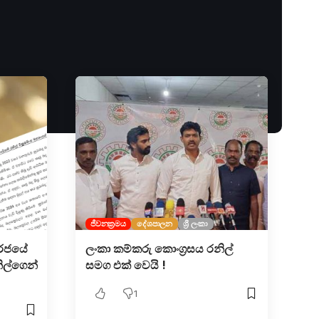
ජීවනක්‍රමය
දේශපාලන
ශ්‍රී ලංකා
ේ රජයේ
ලංකා කම්කරු කොංග්‍රසය රනිල්
ිල්ගෙන්
සමග එක් වෙයි !
1