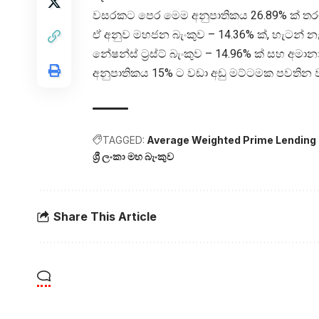
වසරකට පෙර මෙම අනුපාතිකය 26.89% ක් තර
ඒ අනුව මහජන බැංකුව – 14.36% ක්, හැටන් නැෂ
නේෂන්ස් ට්‍රස්ට් බැංකුව – 14.96% ක් සහ අමානා
අනුපාතිකය 15% ට වඩා අඩු මට්ටමක පවතින වා
TAGGED:
Average Weighted Prime Lending
ශ්‍රී ලංකා මහ බැංකුව
Share This Article