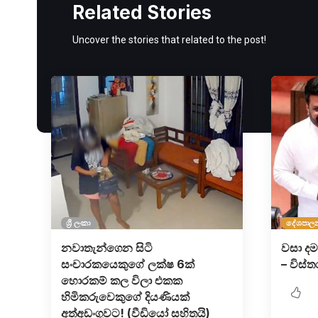
Related Stories
Uncover the stories that related to the post!
ශ්‍රී ලංකා
දේශපාල
නවාතැන්ගෙන සිටි
වසා දම
සංචාරකයෙකුගේ ලක්ෂ 6ක්
– විස්
හොරකම් කල විලා එකක
හිමිකරුවෙකුගේ දියණියක්
අත්අඩංගුවට! (වීඩියෝ සහිතයි)