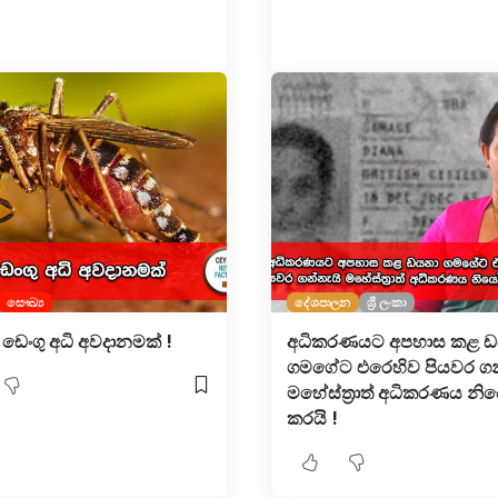
සෞඛ්‍ය
දේශපාලන
ශ්‍රී ලංකා
 ඩෙංගු අධි අවදානමක් !
අධිකරණයට අපහාස කළ 
ගමගේට එරෙහිව පියවර ගන
මහේස්ත්‍රාත් අධිකරණය න
කරයි !