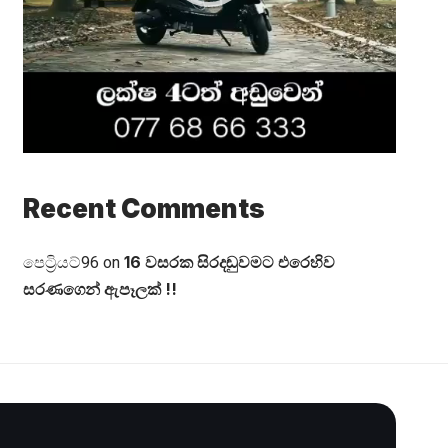
Recent Comments
16 වසරක සිරදඬුවමට එරෙහිව
පෙට්‍රියට්96
on
සරණගෙන් ඇපෑලක් !!