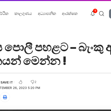
9
ර්ථික
කාලගුණය
අධ්‍යාපනික
ආරක්ෂක
ය පොලී පහළට – බැංකු
කයන් මෙන්න !
2
TEMBER 26, 2023 5:20 PM