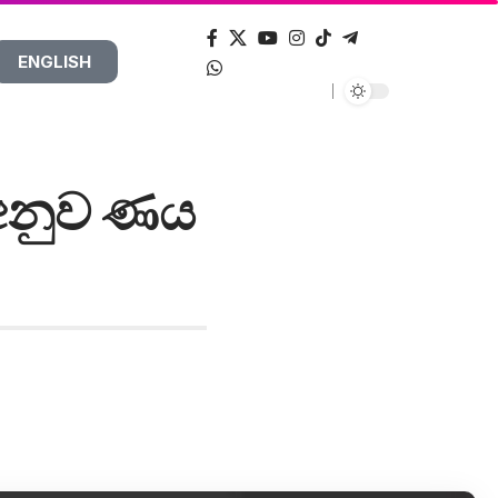
ENGLISH
 අනුව ණය