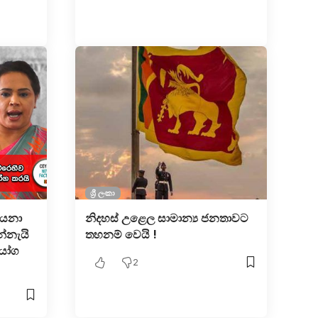
ශ්‍රී ලංකා
ඩයනා
නිදහස් උළෙල සාමාන්‍ය ජනතාවට
්නැයි
තහනම් වෙයි !
ියෝග
2