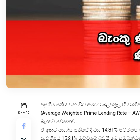
පසුගිය සතිය වන විට මෙරට බලපත්‍රලාභී වානිජ
(Average Weighted Prime Lending Rate – A
SHARE
බැංකුව පවසනවා.
ඒ අනුව පසුගිය සතියේ දී එය 14.81% මට්ටමට
පැවතියේ 15.21% මට්ටමේ බවයි මේ සම්බන්ධය