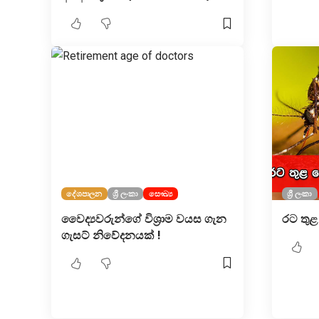
දේශපාලන
ශ්‍රී ලංකා
සෞඛ්‍ය
ශ්‍රී ලංකා
වෛද්‍යවරුන්ගේ විශ්‍රාම වයස ගැන
රට තුළ
ගැසට් නිවේදනයක් !