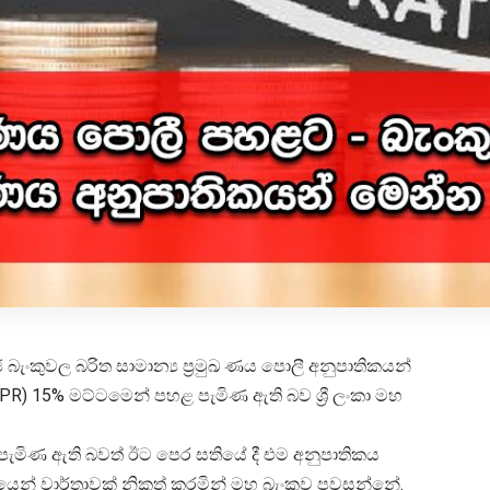
 බැංකුවල බරිත සාමාන්‍ය ප්‍රමුඛ ණය පොලී අනුපාතිකයන්
WPR) 15% මට්ටමෙන් පහළ පැමිණ ඇති බව ශ්‍රී ලංකා මහ
 පැමිණ ඇති බවත් ඊට පෙර සතියේ දී එම අනුපාතිකය
ෙන් වාර්තාවක් නිකුත් කරමින් මහ බැංකුව පවසන්නේ.