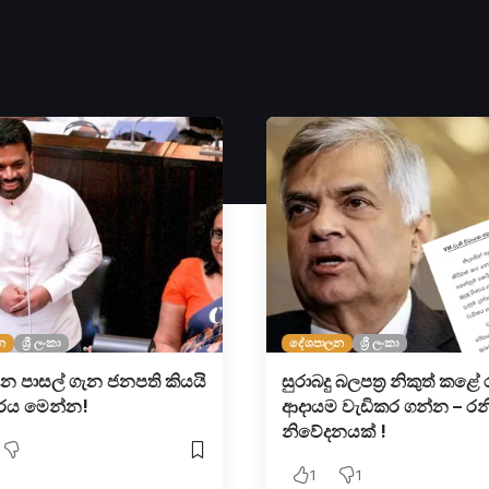
න
ශ්‍රී ලංකා
දේශපාලන
ශ්‍රී ලංකා
න පාසල් ගැන ජනපති කියයි
සුරාබදු බලපත්‍ර නිකුත් කළ
තරය මෙන්න!
ආදායම වැඩිකර ගන්න – රන
නිවේදනයක් !
1
1