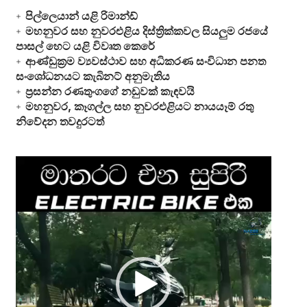
පිල්ලෙයාන් යළි රිමාන්ඩ්
මහනුවර සහ නුවරඑළිය දිස්ත්‍රික්කවල සියලුම රජයේ
පාසල් හෙට යළි විවෘත කෙරේ
ආණ්ඩුක්‍රම ව්‍යවස්ථාව සහ අධිකරණ සංවිධාන පනත
සංශෝධනයට කැබිනට් අනුමැතිය
ප්‍රසන්න රණතුංගගේ නඩුවක් කැඳවයි
මහනුවර, කෑගල්ල සහ නුවරඑළියට නායයෑම් රතු
නිවේදන තවදුරටත්
Video
Player