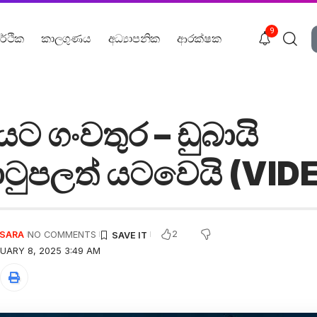
9
ර්ථික
කාලගුණය
අධ්‍යාපනික
ආරක්ෂක
ට ගංවතුර – ඩුබායි
ටුපලත් යටවෙයි (VID
2
USARA
NO COMMENTS
UARY 8, 2025 3:49 AM