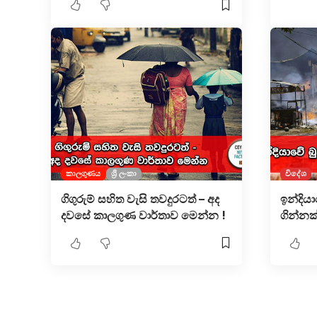
කාලගුණය
ශ්‍රී ලංකා
විදේශ
ගිගුරුම් සහිත වැසි තවදුරටත් – අද
ඉන්දියා
දවසේ කාලගුණ වාර්තාව මෙන්න !
ගින්නක