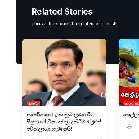
Related Stories
Uncover the stories that related to the post!
විදේශ
කාලගුණ
අමෙරිකාවේ ඉගෙනුම ලබන චීන
සෙල්ල
සිසුන්ගේ වීසා අවලංගු කිරීමට ට්‍රම්ප්
පරිපාලනය සැරසෙයි!