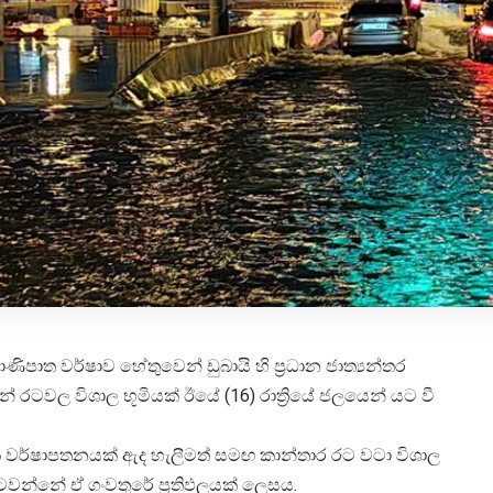
ණිපාත වර්ෂාව හේතුවෙන් ඩුබායි හි ප්‍රධාන ජාත්‍යන්තර
 රටවල විශාල භූමියක් ඊයේ (16) රාත්‍රියේ ජලයෙන් යට වී
 අධික වර්ෂාපතනයක් ඇද හැලීමත් සමඟ කාන්තාර රට වටා විශාල
ටවන්නේ ඒ ගංවතුරේ ප්‍රතිඵලයක් ලෙසය.