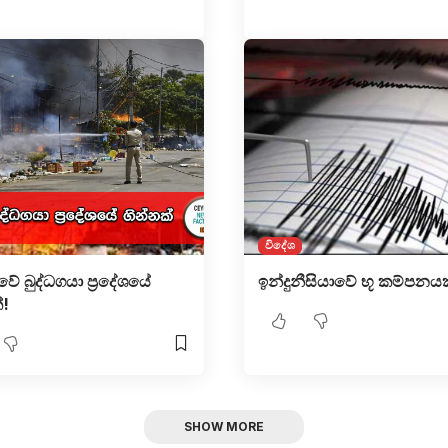
විදේශ
වේ බුද්ධගයා ප්‍රදේශයේ
ඉන්දුනීසියාවේ භූ කම්පනයක
්!
SHOW MORE