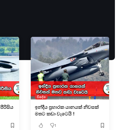
විදේශ
ීරිසිය
ඉන්දීය ප්‍රහාරක යානයක් නිවසක්
මතට කඩා වැටෙයි !
1