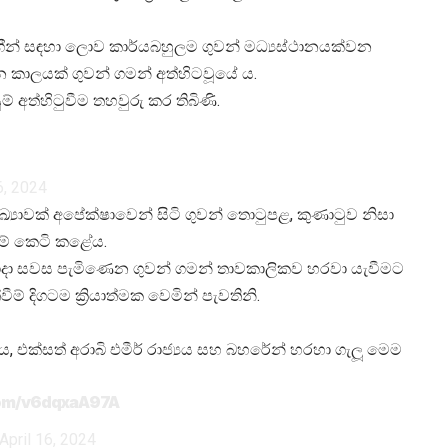
ගීන් සඳහා ලොව කාර්යබහුලම ගුවන් මධ්‍යස්ථානයක්වන
න කාලයක් ගුවන් ගමන් අත්හිටවූයේ ය.
් අත්හිටුවීම තහවුරු කර තිබිණි.
6, 2024
්‍යාවක් අපේක්ෂාවෙන් සිටි ගුවන් තොටුපළ, කුණාටුව නිසා
ුම් කෙටි කළේය.
දා සවස පැමිණෙන ගුවන් ගමන් තාවකාලිකව හරවා යැවීමට
් දිගටම ක්‍රියාත්මක වෙමින් පැවතිනි.
රය, එක්සත් අරාබි එමීර් රාජ්‍යය සහ බහරේන් හරහා ගැලූ මෙම
com/v6dqxaA97A
April 16, 2024