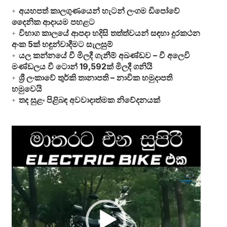
අයහපත් කාලගුණයෙන් හැටන් ලංගම ඩිපෝවේ
දෛනික ආදායම පහළට
විභාග කාලයේ ආපදා හදිසි තත්ත්වයන් සඳහා දුරකථන
අංක 5ක් හඳුන්වාදීමට සැලසුම්
යල කන්නයේ වී මිලදී ගැනීම් අඛණ්ඩව – වී අලෙවි
මණ්ඩලය වී ටොන් 19,592ක් මිලදී ගනියි
ශ්‍රී ලංකාවේ තුර්කි තානාපති – නාවික හමුදාපති
හමුවෙයි
තද සුළං පිළිබඳ අවවාදාත්මක නිවේදනයක්
Video
Player