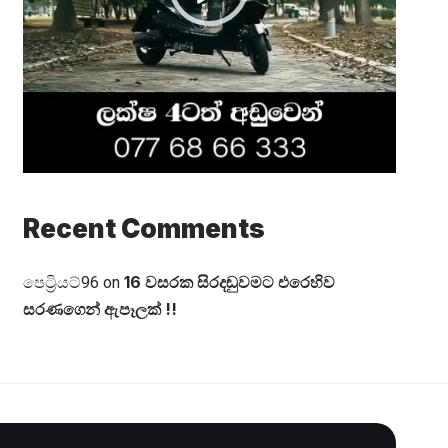
Recent Comments
16 වසරක සිරදඬුවමට එරෙහිව
පෙට්‍රියට්96
on
සරණගෙන් ඇපෑලක් !!