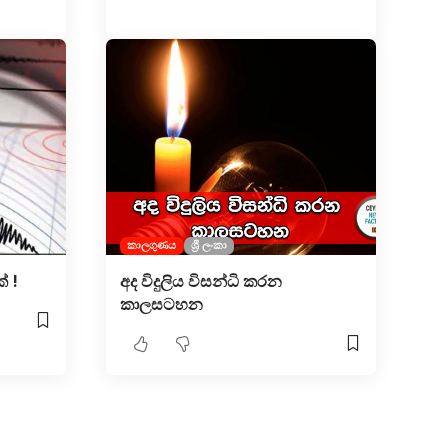
කාලගුණය
ශ්‍රී ලංකා
් !
අද විදුලිය විසන්ධි කරන
කාලසටහන