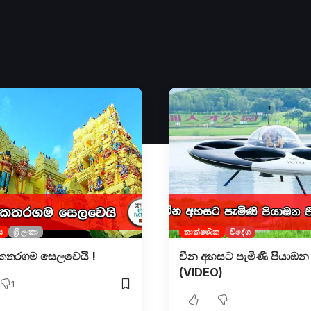
ය
ශ්‍රී ලංකා
තාක්ෂණික
විදේශ
කතරගම සෙලවෙයි !
චීන අහසට පැමිණි පියාඹන ප
(VIDEO)
1