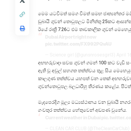
මෙම යටවීමත් සමග වීමත් සමඟ ජාත්‍යන්තර ම
ඩුබායි ගුවන් තොටුපලට මිනිත්තු 25කට ආසන්
ඊයේ රාත්‍රි 7.26ට එම තාවකාලික ගුවන් මෙහෙයුම
Dubai Airport right now
pic.twitter.com/FX992PQvAU
— Science girl (@gunsnrosesgirl3)
April 1
අඟහරුවාදා සවස ගුවන් ගමන් 100 කට වැඩි සංඛ
ඇති වූ අවුල් සහගත තත්ත්වය තුළ සිය මෙහෙය
කාලගුණ තත්ත්වය යහපත් වන තෙක් අඟහරුවා
ගුවන්තොටුපල බලධාරීහු තීරණය කළේය. පිටත්වීම
මැදපෙරදිග මූල්‍ය මධ්‍යස්ථානය වන ඩුබායි නග
ගංවතුර තත්ත්වය හේතුවෙන් අඩපණ වුනේය.
Current weather in Dubai
pic.twitter.
— CLEAN CAR CLUB (@TheCleanCarClub)