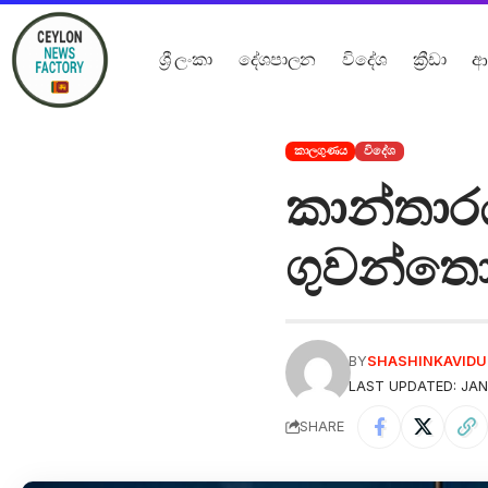
ශ්‍රී ලංකා
දේශපාලන
විදේශ
ක්‍රීඩා
ආ
කාලගුණය
විදේශ
කාන්තාරය
ගුවන්තො
BY
SHASHINKAVID
LAST UPDATED: JAN
SHARE