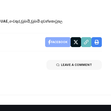
UAE
ගංවතුර
ඩුබායි
ඩුබායි ගුවන්තොටුපල
FACEBOOK
LEAVE A COMMENT