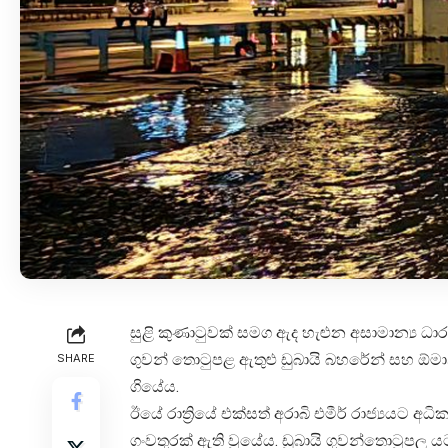
සුළි කුණාටුවක් සමග ඇද හැළුන අසාමාන්‍ය ධාරා
ගුවන් තොටුපළ ඇතුළු ඩුබායි බහරේන් සහ ඕමාන්
SHARE
ගියේය.
ඊයේ රාත්‍රියේ එක්සත් අරාබි එමීර් රාජ්‍යයට
ගංවතුරක් ඇති වූයේය. ඩුබායි ගුවන්තොටුපල ය