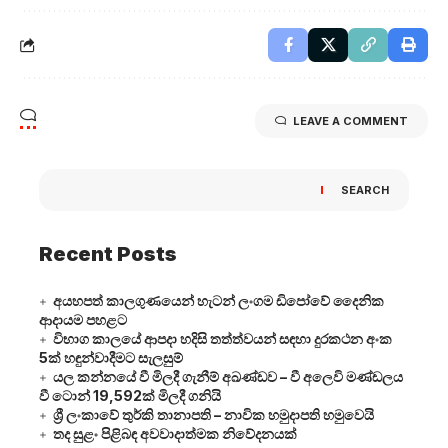
LEAVE A COMMENT
SEARCH
Recent Posts
අයහපත් කාලගුණයෙන් හැටන් ලංගම ඩිපෝවේ දෛනික
ආදායම පහළට
විභාග කාලයේ ආපදා හදිසි තත්ත්වයන් සඳහා දුරකථන අංක
5ක් හඳුන්වාදීමට සැලසුම්
යල කන්නයේ වී මිලදී ගැනීම් අඛණ්ඩව – වී අලෙවි මණ්ඩලය
වී ටොන් 19,592ක් මිලදී ගනියි
ශ්‍රී ලංකාවේ තුර්කි තානාපති – නාවික හමුදාපති හමුවෙයි
තද සුළං පිළිබඳ අවවාදාත්මක නිවේදනයක්