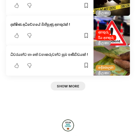
ශ්‍රී ලංකා
දක්ෂිණ අධිවේගයේ බිහිසුණු අනතුරක් !
අනතුරු
රිය අනතුරු
ශ්‍රී ලංකා
ධීවරයන්ට හා තේ වගාකරුවන්ට සුබ පණිවිඩයක් !
දේශපාලන
ශ්‍රී ලංකා
SHOW MORE