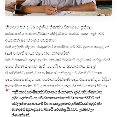
නිමාවට පත් වූ 05 ශ්‍රේණිය ශිෂ්‍යත්ව විභාගයේ ප්‍රතිඵල
සමීක්ෂණය තාවකාලිවක අත්හිටුවීමට පියවර ගෙන ඇති බව
අධ්‍යාපන අමාත්‍යංශය පවසනවා.
එහි ලේකම් තිලකා ජයසුන්දර මහත්මිය මේ බව ප්‍රකාශ කළේ, අද
(20) පැවැති මාධ්‍ය හමුවකට එක්වෙමින්.
එම විභාගයට අදාළ ප්‍රශ්න පත්‍රයක් පිටවීමේ සිද්ධියක් හේතුවෙන්
මෙම තීරණය ගෙන ඇති බවටයි ඇය අවධාරණය කළේ.
ඒ සම්බන්ධයෙන් වන පරීක්ෂණ කටයුතු මේ වනවිට විභාග
දෙපාර්තමේන්තුව සහ අපරාධ පරීක්ෂණ දෙපාර්තමේන්තුව විසින්
ක්‍රියාත්මක කරන බව ද තිලකා ජයසුන්දර මහත්මිය කියා සිටියා.
“අපි පහ වසර ශිෂ්‍යත්ව විභාගය තියන්නේ, දරුවන්ට ශිෂ්‍යාධාර
ලබා දෙන්නට. අද මේ විභාගය තරගකාරි විභාගයක් බවට පත්
වෙලා තියෙනවා. මේ විභාගය තුළ මෙවැනි සිද්ධියක් සිදු වුණා
නම් අපේ කුඩා දරුවෝ තමයි බරපතළ පීඩාවට ලක්වෙලා
තියෙන්නේ.