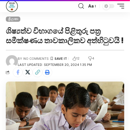
Aa
ශ්‍රී ලංකා
ශිෂ්‍යත්ව විභාගයේ පිළිතුරු පත්‍ර
සමීක්ෂණය තාවකාලිකව අත්හිටුවයි !
12
4
BY
NO COMMENTS
LAST UPDATED: SEPTEMBER 20, 2024 1:35 PM