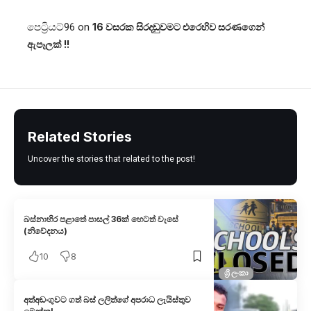
පෙට්‍රියට්96
on
16 වසරක සිරදඬුවමට එරෙහිව සරණගෙන්
ඇපෑලක් !!
Related Stories
Uncover the stories that related to the post!
බස්නාහිර පළාතේ පාසල් 36ක් හෙටත් වැසේ
(නිවේදනය)
10
8
ශ්‍රී ලංකා
​අත්අඩංගුවට ගත් බස් ලලිත්​ගේ අපරාධ ලැයිස්තුව