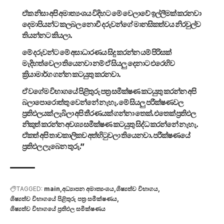
ඒක නිසා අපි අමාත්‍යංශය විදිහට මේ වෙලාවේ ඉල්ලීමක් කරනවා
දෙමාපියන්ට කලබල නොවී දරුවන්ගේ මානසිකත්වය නිරවුල්ව
තියන්නට කියලා.
මේ දරුවන්ට මේ අසාධාරණය සිදු කරන්න යම් පිරිසක්
මැදිහත්වෙලා තියෙනවා නම් ඒ සියලු දෙනාට එරෙහිව
ක්‍රියාමාර්ග ගන්න කටයුතු කරනවා.
ඒ වගේම විභාගයේ පිළිතුරු පත්‍ර සමීක්ෂණ කටයුතු කරන්න අපි
බලාපොරොත්තු වෙන්නේ නැහැ. මේ සියලු පරීක්ෂණවල
ප්‍රතිඵලයක් ලැබිලා අපි තීරණයක් ගන්නා තෙක්. එතෙක් ප්‍රතිඵල
නිකුත් කරන්න අවශ්‍ය සමීක්ෂණ කටයුතු සිද්ධ කරන්නේ නැහැ.
ඒකත් අපි තාවකාලිකව අත්හිටුවලා තියෙනවා. පරීක්ෂණයේ
ප්‍රතිඵල ලැබෙන තුරු.”
TAGGED:
main
අධ්‍යාපන අමාත්‍යංශය
ශිෂ්‍යත්ව විභාගය
ශිෂ්‍යත්ව විභාගයේ පිළිතුරු පත්‍ර සමීක්ෂණය
ශිෂ්‍යත්ව විභාගයේ ප්‍රතිඵල සමීක්ෂණය