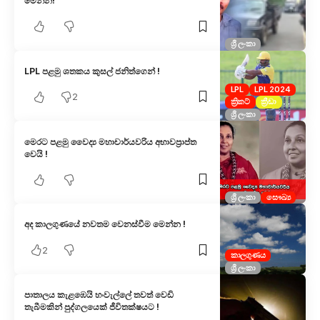
මෙන්න!
ශ්‍රී ලංකා
LPL පළමු ශතකය කුසල් ජනිත්ගෙන් !
LPL
LPL 2024
2
ක්‍රිකට්
ක්‍රීඩා
ශ්‍රී ලංකා
මෙරට පළමු වෛද්‍ය මහාචාර්යවරිය අභාවප්‍රාප්ත
වෙයි !
ශ්‍රී ලංකා
සෞඛ්‍ය
අද කාලගුණයේ නවතම වෙනස්වීම මෙන්න !
2
කාලගුණය
ශ්‍රී ලංකා
පාතාලය කැළඹෙයි හංවැල්ලේ තවත් වෙඩි
තැබීමකින් පුද්ගලයෙක් ජීවිතක්ෂයට !