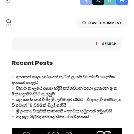
LEAVE A COMMENT
SEARCH
Recent Posts
අයහපත් කාලගුණයෙන් හැටන් ලංගම ඩිපෝවේ දෛනික
ආදායම පහළට
විභාග කාලයේ ආපදා හදිසි තත්ත්වයන් සඳහා දුරකථන අංක
5ක් හඳුන්වාදීමට සැලසුම්
යල කන්නයේ වී මිලදී ගැනීම් අඛණ්ඩව – වී අලෙවි මණ්ඩලය
වී ටොන් 19,592ක් මිලදී ගනියි
ශ්‍රී ලංකාවේ තුර්කි තානාපති – නාවික හමුදාපති හමුවෙයි
තද සුළං පිළිබඳ අවවාදාත්මක නිවේදනයක්
Video