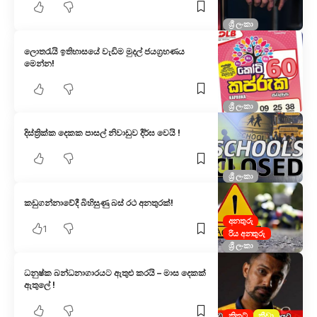
ශ්‍රී ලංකා
ලොතරැයි ඉතිහාසයේ වැඩිම මුදල් ජයග්‍රහණය
මෙන්න!
ශ්‍රී ලංකා
දිස්ත්‍රික්ක දෙකක පාසල් නිවාඩුව දීර්ඝ වෙයි !
ශ්‍රී ලංකා
කඩුගන්නාවේදී බිහිසුණු බස් රථ අනතුරක්!
අනතුරු
1
රිය අනතුරු
ශ්‍රී ලංකා
ධනුෂ්ක බන්ධනාගාරයට ඇතුළු කරයි – මාස දෙකක්
ඇතුලේ !
ක්‍රිකට්
ක්‍රීඩා