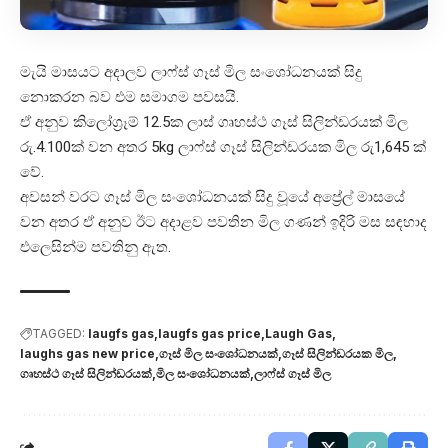
මැයි මාසයට අදාලව ලාෆ්ස් ගෑස් මිල සංශෝධනයක් සිදු
නොකරන බව එම සමාගම පවසයි.
ඒ අනුව කිලෝග්‍රෑම් 12.5ක ලාස් ගෘහස්ථ ගෑස් සිලින්ඩරයක් මිල
රු.4.100ක් වන අතර 5kg ලාෆ්ස් ගෑස් සිලින්ඩරයක මිල රු1,645 ක්
වේ.
අවසන් වරට ගෑස් මිල සංශෝධනයක් සිදු වූයේ අප්‍රේල් මාසයේ
වන අතර ඒ අනුව ඊට අදාළව පවතින මිල ගණන් ඉදිරි මස සඳහාද
එලෙසින්ම පවතිනු ඇත.
TAGGED:
laugfs gas
laugfs gas price
Laugh Gas
laughs gas new price
ගෑස් මිල සංශෝධනයක්
ගෑස් සිලින්ඩරයක මිල
ගෘහස්ථ ගෑස් සිලින්ඩරයක්
මිල සංශෝධනයක්
ලාෆ්ස් ගෑස් මිල