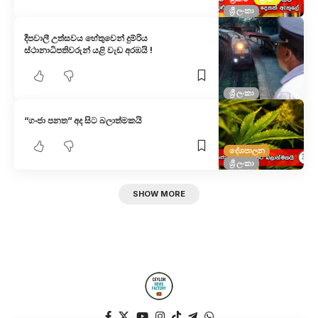
ශ්‍රී ලංකා
දීපවාලී උත්සවය හේතුවෙන් දුම්රිය
ස්ථානාධිපතිවරුන් යළි වැඩ අරඹයි !
ශ්‍රී ලංකා
“ගංජා පනත“ අද සිට බලාත්මකයි
දේශපාලන
ශ්‍රී ලංකා
SHOW MORE