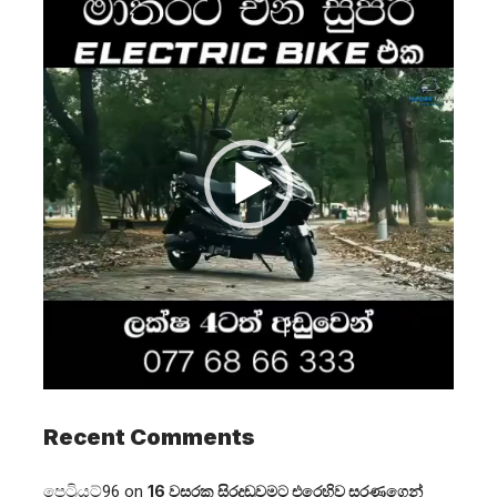
Player
Recent Comments
පෙට්‍රියට්96
on
16 වසරක සිරදඬුවමට එරෙහිව සරණගෙන්