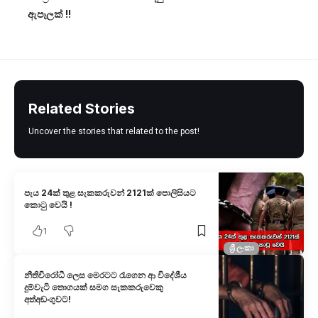
ඇපෑලක් !!
Related Stories
Uncover the stories that related to the post!
පැය 24ක් තුළ සැකකරුවන් 2121ක් පොලිසියට
කොටු වෙයි !
1
ශ්‍රී ලංකා
නීතිවිරෝධී ලෙස මෙරටට රැගෙන ආ විදේශීය
දුම්වැටි තොගයක් සමග සැකකරුවෙකු
අත්අඩංගුවට!