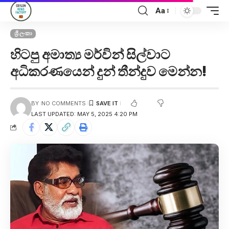
Aa
ශ්‍රී ලංකා
හිටපු අමාත්‍ය මර්වින් සිල්වාට
අධිකරණයෙන් දුන් තීන්දුව මෙන්න!
BY
NO COMMENTS
LAST UPDATED: MAY 5, 2025 4:20 PM