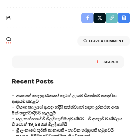
LEAVE A COMMENT
SEARCH
Recent Posts
අයහපත් කාලගුණයෙන් හැටන් ලංගම ඩිපෝවේ දෛනික
ආදායම පහළට
විභාග කාලයේ ආපදා හදිසි තත්ත්වයන් සඳහා දුරකථන අංක
5ක් හඳුන්වාදීමට සැලසුම්
යල කන්නයේ වී මිලදී ගැනීම් අඛණ්ඩව – වී අලෙවි මණ්ඩලය
වී ටොන් 19,592ක් මිලදී ගනියි
ශ්‍රී ලංකාවේ තුර්කි තානාපති – නාවික හමුදාපති හමුවෙයි
තද සුළං පිළිබඳ අවවාදාත්මක නිවේදනයක්