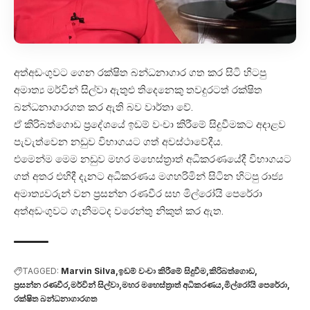
අත්අඩංගුවට ගෙන රක්ෂිත බන්ධනාගාර ගත කර සිටි හිටපු
අමාත්‍ය මර්වින් සිල්වා ඇතුළු තිදෙනෙකු තවදුරටත් රක්ෂිත
බන්ධනාගාරගත කර ඇති බව වාර්තා වේ.
ඒ කිරිබත්ගොඩ ප්‍රදේශයේ ඉඩම් වංචා කිරීමේ සිදුවීමකට අදාළව
පැවැත්වෙන නඩුව විභාගයට ගත් අවස්ථාවේදීය.
එමෙන්ම මෙම නඩුව මහර මහෙස්ත්‍රාත් අධිකරණයේදී විභාගයට
ගත් අතර එහිදී දැනට අධිකරණය මගහරිමින් සිටින හිටපු රාජ්‍ය
අමාත්‍යවරුන් වන ප්‍රසන්න රණවීර සහ මිල්රෝයි පෙරේරා
අත්අඩංගුවට ගැනීමටද වරෙන්තු නිකුත් කර ඇත.
TAGGED:
Marvin Silva
ඉඩම් වංචා කිරීමේ සිදුවීම
කිරිබත්ගොඩ
ප්‍රසන්න රණවීර
මර්වින් සිල්වා
මහර මහෙස්ත්‍රාත් අධිකරණය
මිල්රෝයි පෙරේරා
රක්ෂිත බන්ධනාගාරගත