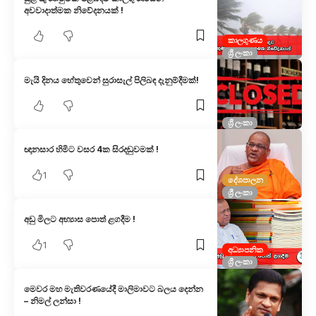
අවවාදාත්මක නිවේදනයක් !
කාලගුණය
ශ්‍රී ලංකා
මැයි දිනය හේතුවෙන් සුරාසැල් පිලිබඳ දැනුම්දීමක්!
ශ්‍රී ලංකා
ඥානසාර හිමිට වසර 4ක සිරදඬුවමක් !
1
දේශපාලන
ශ්‍රී ලංකා
අඩු මිලට අභ්‍යාස පොත් ළගදීම !
1
අධ්‍යාපනික
ශ්‍රී ලංකා
මෙවර මහ මැතිවරණයේදී මාලිමාවට බලය දෙන්න
– නිමල් ලන්සා !