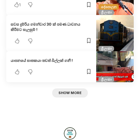
1
දේශපාලන
ශ්‍රී ලංකා
සවස දුම්රිය ගමන්වාර 30 ක් පමණ ධාවනය
කිරීමට සැලසුම් !
ශ්‍රී ලංකා
යාපනයේ ඝාතකයා තවත් බිල්ලක් ගනී !
ශ්‍රී ලංකා
SHOW MORE