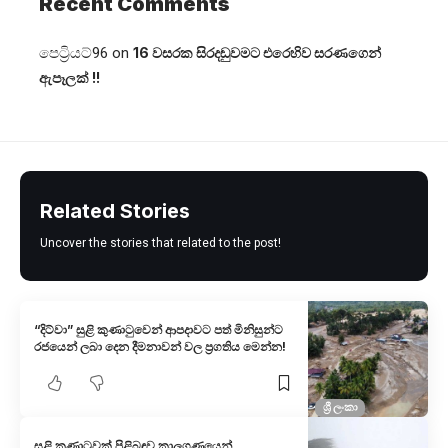
Recent Comments
පෙට්‍රියට්96
on
16 වසරක සිරදඬුවමට එරෙහිව සරණගෙන්
ඇපෑලක් !!
Related Stories
Uncover the stories that related to the post!
“දිට්වා” සුළි කුණාටුවෙන් ආපදාවට පත් මිනිසුන්ට
රජයෙන් ලබා දෙන දීමනාවන් වල ප්‍රගතිය මෙන්න!
ශ්‍රී ලංකා
සුළි කුණාටුවක් පිළිබඳව කාලගුණයෙන්