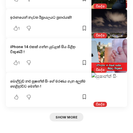
විදේශ
ඉරානයෙන් නැවත ඊශ්‍රායලයට ප්‍රහාරයක්!
1
විදේශ
iPhone 14 එකක් ගන්න යුවළක් සිය බිළිඳා
විකුණයි !
1
විදේශ
බොලිවුඩ් නළු සුෂාන්ත් සිං ගේ මරණය ගැන අලුත්ම
හෙළිදරව්ව මෙන්න !
විදේශ
SHOW MORE