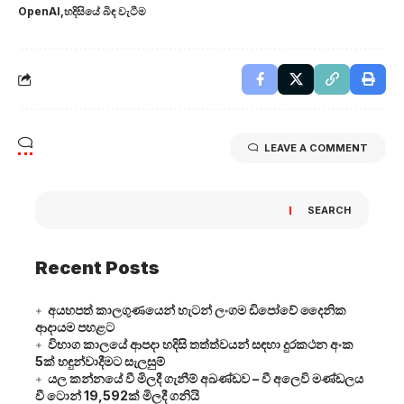
OpenAI
හදිසියේ බිඳ වැටීම
LEAVE A COMMENT
SEARCH
Recent Posts
අයහපත් කාලගුණයෙන් හැටන් ලංගම ඩිපෝවේ දෛනික
ආදායම පහළට
විභාග කාලයේ ආපදා හදිසි තත්ත්වයන් සඳහා දුරකථන අංක
5ක් හඳුන්වාදීමට සැලසුම්
යල කන්නයේ වී මිලදී ගැනීම් අඛණ්ඩව – වී අලෙවි මණ්ඩලය
වී ටොන් 19,592ක් මිලදී ගනියි