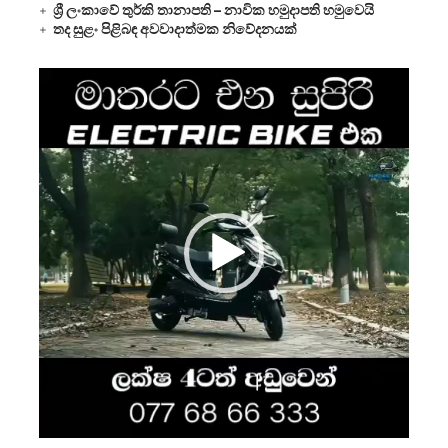
ශ්‍රී ලංකාවේ තුර්කි තානාපති – නාවික හමුදාපති හමුවෙයි
තද සුළං පිළිබඳ අවවාදාත්මක නිවේදනයක්
Video
Player