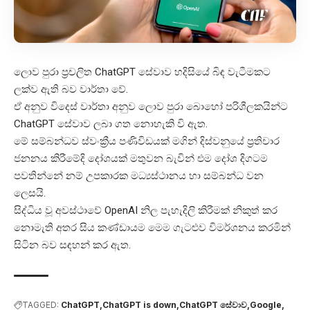
ලොව පුරා ප්‍රචලිත ChatGPT සේවාව හදිසියේ බිඳ වැටීමකට
ලක්ව ඇති බව වාර්තා වේ.
ඒ අනුව විදෙස් වාර්තා අනුව ලොව පුරා බොහෝ පරිශීලකයින්ට
ChatGPT සේවාව ලබා ගත නොහැකි වි ඇත.
මේ සම්බන්ධව ස්වංක්‍රීය පණිවිඩයක් මගින් දිස්වනුයේ ප්‍රතිචාර
ජනනය කිරීමේදි දෝශයක් මතුවන බැවින් එම දෝශ දිගටම
පවතින්නේ නම් උපකාරක මධ්‍යස්ථානය හා සම්බන්ධ වන
ලෙසයි.
සිද්ධිය වූ අවස්ථාවේ OpenAI නිල පැහැදිලි කිරීමක් නිකුත් කර
නොමැති අතර සිය කණ්ඩායම මෙම ගැටළුව විමර්ශනය කරමින්
සිටින බව සඳහන් කර ඇත.
TAGGED:
ChatGPT
ChatGPT is down
ChatGPT සේවාව
Google