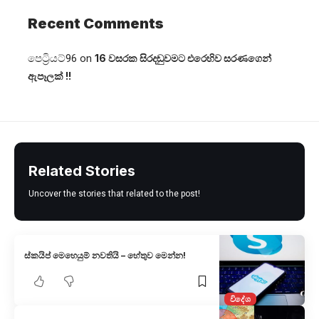
Recent Comments
පෙට්‍රියට්96
on
16 වසරක සිරදඬුවමට එරෙහිව සරණගෙන්
ඇපෑලක් !!
Related Stories
Uncover the stories that related to the post!
ස්කයිප් මෙහෙයුම් නවතියි – හේතුව මෙන්න!
විදේශ