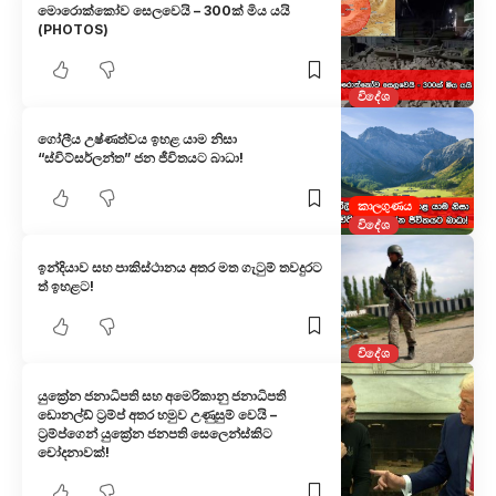
මොරොක්කෝව සෙලවෙයි – 300ක් මිය යයි
(PHOTOS)
විදේශ
ගෝලීය උෂ්ණත්වය ඉහළ යාම නිසා
“ස්විට්සර්ලන්ත” ජන ජීවිතයට බාධා!
කාලගුණය
විදේශ
ඉන්දියාව සහ පාකිස්ථානය අත​ර මත ගැටුම් තවදුරට​
ත් ඉහළට!
විදේශ
යුක්‍රේන ජනාධිපති සහ අමෙරිකානු ජනාධිපති
ඩොනල්ඩ් ට්‍රම්ප් අතර හමුව උණුසුම් වෙයි –
ට්‍රම්ප්ගෙන් යුක්‍රේන ජනපති සෙලෙන්ස්කිට
චෝදනාවක්!