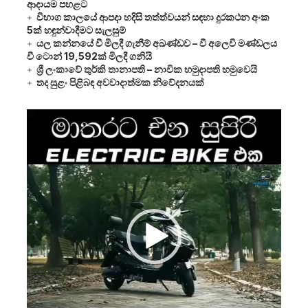
ආදායම පහළට
විභාග කාලයේ ආපදා හදිසි තත්ත්වයන් සඳහා දුරකථන අංක
5ක් හඳුන්වාදීමට සැලසුම්
යල කන්නයේ වී මිලදී ගැනීම් අඛණ්ඩව – වී අලෙවි මණ්ඩලය
වී ටොන් 19,592ක් මිලදී ගනියි
ශ්‍රී ලංකාවේ තුර්කි තානාපති – නාවික හමුදාපති හමුවෙයි
තද සුළං පිළිබඳ අවවාදාත්මක නිවේදනයක්
Video
Player