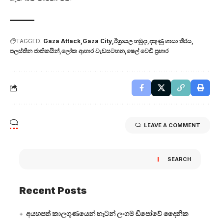
TAGGED:
Gaza Attack
Gaza City
ඊශ්‍රායල හමුදා
දකුණු ගාසා තීරය
පලස්තීන ජාතිකයින්
ලෝක ආහාර වැඩසටහන
ෂෙල් වෙඩි ප්‍රහාර
LEAVE A COMMENT
SEARCH
Recent Posts
අයහපත් කාලගුණයෙන් හැටන් ලංගම ඩිපෝවේ දෛනික