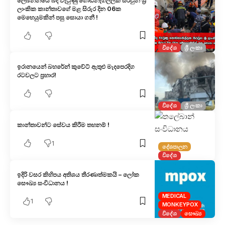
ලෙබනනයේ බිද වැටුණු ගොඩනැගිල්ලක සිරවුන ශ්‍රී
ලාංකික කාන්තාවගේ මළ සිරුර දින 06ක
මෙහෙයුමකින් පසු සොයා ගනී !
විදේශ
ශ්‍රී ලංකා
ඉරානයෙන් බහරේන් කුවේට් ඇතුළු මැදපෙරදිග
රටවලට ප්‍රහාර!
විදේශ
ශ්‍රී ලංකා
කාන්තාවන්ට සේවය කිරීම තහනම් !
1
දේශපාලන
විදේශ
ඉදිරි වසර කිහිපය අතිශය තීරණාත්මකයි – ලෝක
සෞඛ්‍ය සංවිධානය !
MEDICAL
1
MONKEYPOX
විදේශ
සෞඛ්‍ය