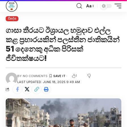
Aa
විදේශ
ගාසා තීරයට ඊශ්‍රායල හමුදාව එල්ල
කළ ප්‍රහාරයකින් පලස්තීන ජාතිකයින්
51 දෙනෙකු අධික පිරිසක්
ජීවිතක්ෂයට!
1
BY
NO COMMENTS
LAST UPDATED: JUNE 18, 2025 9:49 AM