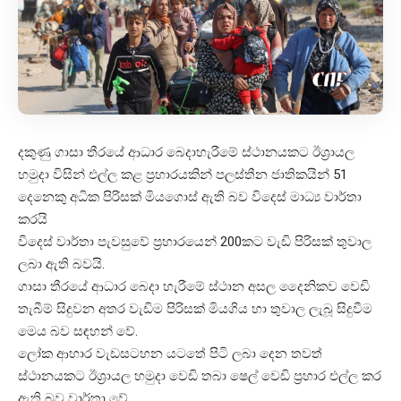
දකුණු ගාසා තීරයේ ආධාර බෙදාහැරීමේ ස්ථානයකට ඊශ්‍රායල
හමුදා විසින් එල්ල කළ ප්‍රහාරයකින් පලස්තීන ජාතිකයින් 51
දෙනෙකු අධික පිරිසක් මියගොස් ඇති බව විදෙස් මාධ්‍ය වාර්තා
කරයි
විදෙස් වාර්තා පැවසුවේ ප්‍රහාරයෙන් 200කට වැඩි පිරිසක් තුවාල
ලබා ඇති බවයි.
ගාසා තීරයේ ආධාර බෙදා හැරීමේ ස්ථාන අසල දෛනිකව වෙඩි
තැබීම් සිදුවන අතර වැඩිම පිරිසක් මියගිය හා තුවාල ලැබූ සිදුවීම
මෙය බව සඳහන් වේ.
ලෝක ආහාර වැඩසටහන යටතේ පිටි ලබා දෙන තවත්
ස්ථානයකට ඊශ්‍රායල හමුදා වෙඩි තබා ෂෙල් වෙඩි ප්‍රහාර එල්ල කර
ඇති බව වාර්තා වේ.