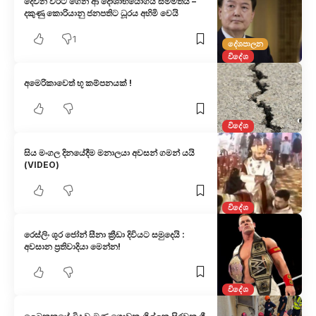
දෙවන වරට ගෙන ආ දෝශාභියෝගය සම්මතයි –
දකුණු කොරියානු ජනපතිට ධූරය අහිමි වෙයි
1
දේශපාලන
විදේශ
අමෙරිකාවෙත් භූ කම්පනයක් !
විදේශ
සිය මංගල දිනයේදීම මනාලයා අවසන් ගමන් යයි
(VIDEO)
විදේශ
රෙස්ලිං ශූර ජෝන් සීනා ක්‍රීඩා දිවියට සමුදෙයි :
අවසාන ප්‍රතිවාදියා මෙන්න!
විදේශ