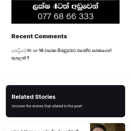
Recent Comments
පෙට්‍රියට්96
on
16 වසරක සිරදඬුවමට එරෙහිව සරණගෙන්
ඇපෑලක් !!
Related Stories
Uncover the stories that related to the post!