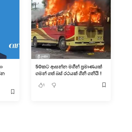
ශ්‍රී ලංකා
ා
50කට ආසන්න මගීන් ප්‍රමාණයක්
ජන
ගමන් ගත් බස් රථයක් ගිනි ගනියි !
1