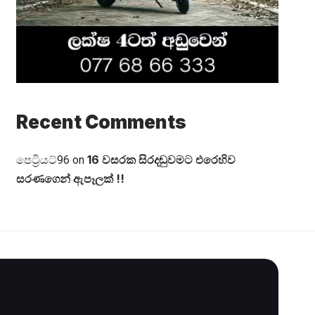
Recent Comments
16 වසරක සිරදඬුවමට එරෙහිව
පෙට්‍රියට්96
on
සරණගෙන් ඇපෑලක් !!