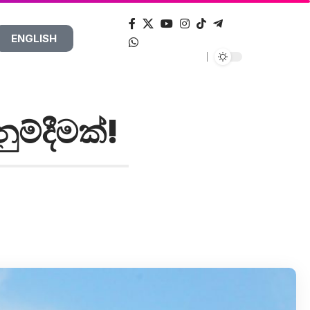
ENGLISH
නුම්දීමක්!