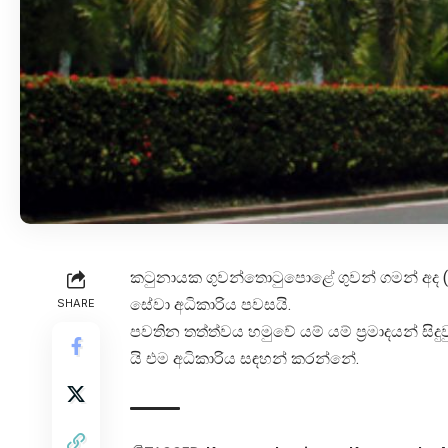
කටුනායක ගුවන්තොටුපොළේ ගුවන් ගමන් අද (24) දි
සේවා අධිකාරිය පවසයි.
SHARE
පවතින තත්ත්වය හමුවේ යම් යම් ප්‍රමාදයන් සිදුව
යි එම අධිකාරිය සඳහන් කරන්නේ.