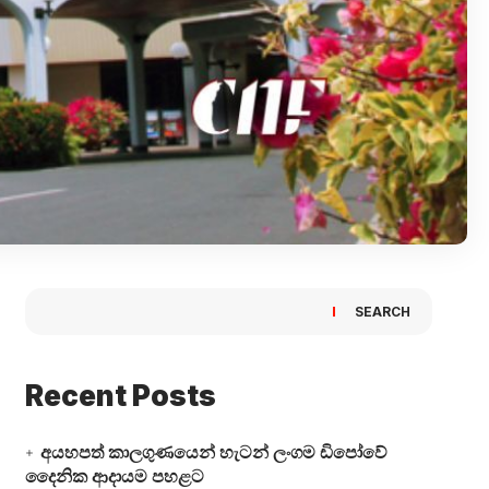
SEARCH
Recent Posts
අයහපත් කාලගුණයෙන් හැටන් ලංගම ඩිපෝවේ
දෛනික ආදායම පහළට