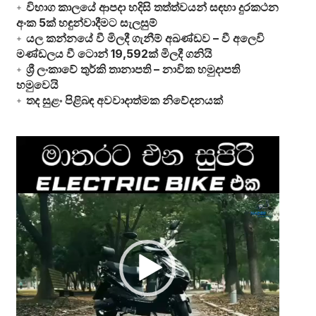
විභාග කාලයේ ආපදා හදිසි තත්ත්වයන් සඳහා දුරකථන
අංක 5ක් හඳුන්වාදීමට සැලසුම්
යල කන්නයේ වී මිලදී ගැනීම් අඛණ්ඩව – වී අලෙවි
මණ්ඩලය වී ටොන් 19,592ක් මිලදී ගනියි
ශ්‍රී ලංකාවේ තුර්කි තානාපති – නාවික හමුදාපති
හමුවෙයි
තද සුළං පිළිබඳ අවවාදාත්මක නිවේදනයක්
Video
Player