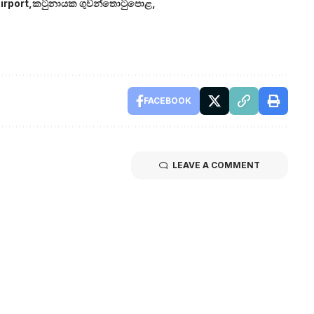
irport
කටුනායක ගුවන්තොටුපොළ
FACEBOOK
LEAVE A COMMENT