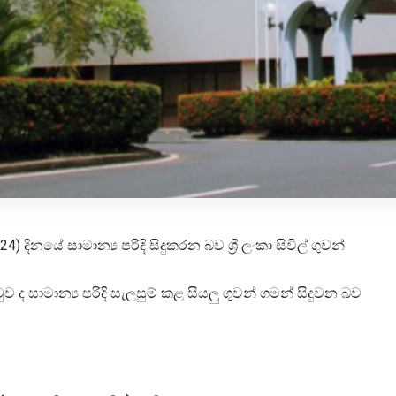
නයේ සාමාන්‍ය පරිදි සිදුකරන බව ශ්‍රී ලංකා සිවිල් ගුවන්
ුව ද සාමාන්‍ය පරිදි සැලසුම් කළ සියලු ගුවන් ගමන් සිදුවන බව​