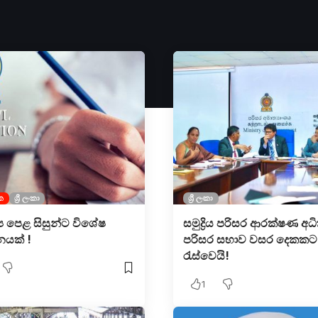
ක
ශ්‍රී ලංකා
ශ්‍රී ලංකා
‍ය පෙළ සිසුන්ට විශේෂ
සමුද්‍රිය පරිසර ආරක්ෂණ අධ
යක් !
පරිසර සභාව වසර දෙකකට 
රැස්වෙයි!
1