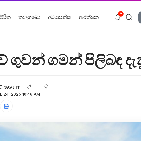
9
ර්ථික
කාලගුණය
අධ්‍යාපනික
ආරක්ෂක
ා​වේ ගුවන් ගමන් පිලිබඳ දැ
 24, 2025 10:46 AM