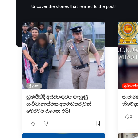
Uncover the stories that related to the post!
ශ්‍රී ලංකා
අධ්‍යාපනි
ඩුබායිහිදී අත්අඩංගුවට ගැනුණු
සාමාන්
සංවිධානාත්මක අපරාධකරුවන්
නිවේදන
මෙරටට රැගෙන එයි!
2