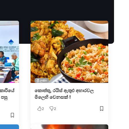
ශ්‍රී ලංකා
ිකාරියේ
කොත්තු, රයිස් ඇතුළු අහාරවල
පසු
මිලෙහි වෙනසක් !
2
2