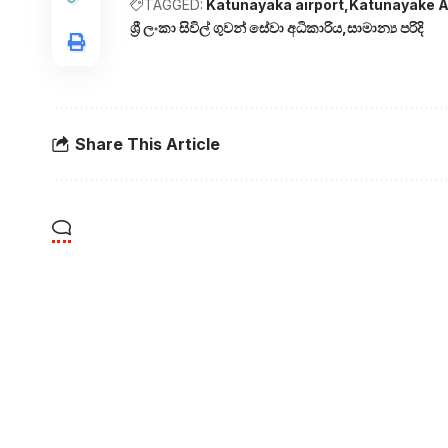
TAGGED:
Katunayaka airport
Katunayake A
ශ්‍රී ලංකා සිවිල් ගුවන් සේවා අධිකාරිය
සාමාන්‍ය පරිදි
Share This Article