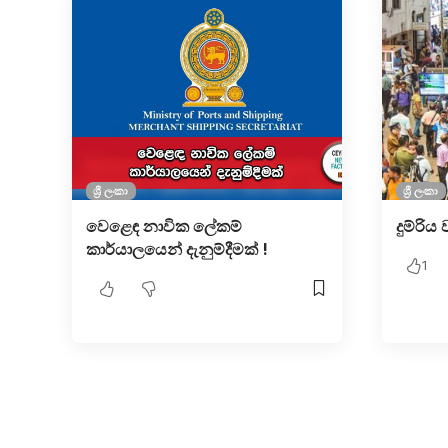
ශ්‍රී ලංකා
ශ්‍රී ලංකා
වෙළෙඳ නාවික ලේකම්
දුම්රිය
කාර්යාලයෙන් දැනුම්දීමක් !
1