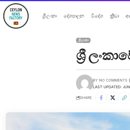
ශ්‍රී ලංකා
දේශපාලන
විදේශ
ක්‍රීඩා
ආ
ශ්‍රී ලංකා
ශ්‍රී ලං​ක
BY
NO COMMENTS
LAST UPDATED: JUNE
SHARE