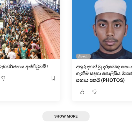
ශ්‍රී ලංකා
 වැඩවර්ජනය අත්හිටුවයි!
අතුරුදහන් වූ දරුවෙකු සොය
ගැනීම සඳහා පොලිසිය මහ
සහාය පතයි (PHOTOS)
SHOW MORE