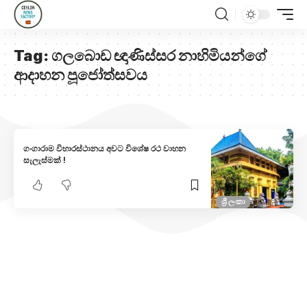
Tag:
ගලබොඩ ඥාණිස්සර නාහිමියන්ගේ
ආදාහන පූජෝත්සවය
ගංගාරාම විහාරස්ථානය අවට විශේෂ රථ වාහන
සැලැස්මක් !
ශ්‍රී ලංකා