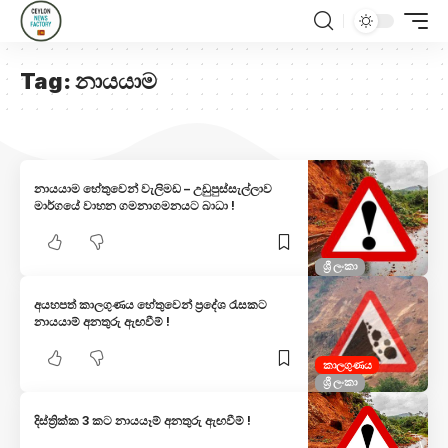
Tag:
නායයාම
නායයාම හේතුවෙන් වැලිමඩ – උඩුපුස්සැල්ලාව
මාර්ගයේ වාහන ගමනාගමනයට බාධා !
ශ්‍රී ලංකා
අයහපත් කාලගුණය හේතුවෙන් ප්‍රදේශ රැසකට
නායයාම් අනතුරු ඇඟවීම් !
කාලගුණය
ශ්‍රී ලංකා
දිස්ත්‍රික්ක 3 කට නායයෑම් අනතුරු ඇඟවීම් !