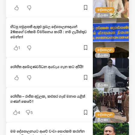
දේශපාලන
ශ්‍රී ලංකා
හිටපු හමුදාපති ඇතුළු ප්‍රබල දේශපාලනඥයන්
26කගේ වත්කම් විමර්ශනය කරයි : නම් ලැයිස්තුව
මෙන්න!
1
දේශපාලන
ශ්‍රී ලංකා
රෝහිත අබේගුණවර්ධන අයවැය ගැන කට අරියි!
ශ්‍රී ලංකා
රෝහිත – රාජිත අවුලක, කළුතර ගෑස් මනාප යළිත්
ගණන් කෙරේ !
4
5
දේශපාලන
ශ්‍රී ලංකා
මම දේශපාලනයට ආවේ වංචා සොරකම් කරන්න