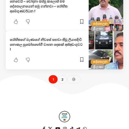
නෙවෙයි – චෝදනා ඔප්පු කලොත් මම
දේශපාලනයෙන් සමු ගන්නවා – රෝහිත
අබේගුණවර්ධන !
දේශපාලන
ශ්‍රී ලංකා
රෝහිතගේ බෑණාගේ නිවසේ සඟවා තිබූ ලියාපදිංචි
නොකල සුඛෝපභෝගී වාහන දෙකක් අත්අඩංගුවට
!
දේශපාලන
ශ්‍රී ලංකා
1
2