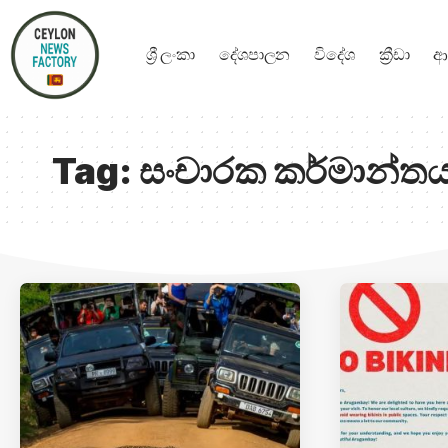
ශ්‍රී ලංකා
දේශපාලන
විදේශ
ක්‍රීඩා
ආ
Tag:
සංචාරක කර්මාන්ත