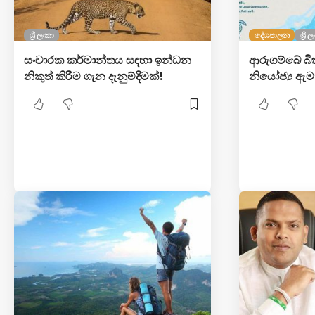
ශ්‍රී ලංකා
දේශපාලන
ශ්‍රී 
සංචාරක කර්මාන්තය සඳහා ඉන්ධන
ආරුගම්බේ බි
නිකුත් කිරීම ගැන දැනුම්දීමක්!
නියෝජ්‍ය ඇමති