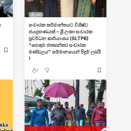
ශ්‍රී ලංකා
න
සංචාරක කර්මාන්තයට විශිෂ්ට
ජයග්‍රහණයක් – ශ්‍රී ලංකා සංචාරක
ප්‍රවර්ධන කාර්යාංශය (SLTPB)
“හොඳම ජාත්‍යන්තර සංචාරක
මණ්ඩලය” සම්මානයෙන් පිදුම් ලබයි
!
1