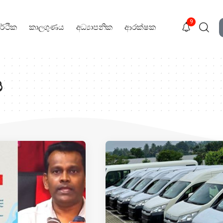
9
ර්ථික
කාලගුණය
අධ්‍යාපනික
ආරක්ෂක
ය