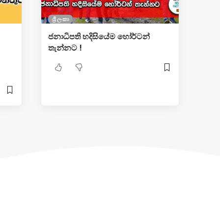
ශ්‍රී ලංකා
ජනාධිපති හදිසියේම හෝර්ටන්
තැන්නට !