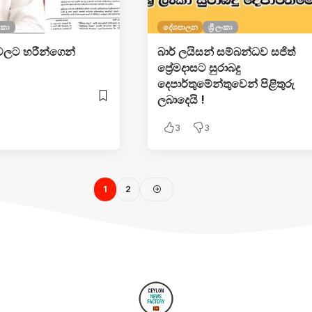
ලංකා
දේශපාලන
ශ්‍රී ලංකා
ලට හරීන්ගෙන්
බාර් ලයිසන් සම්බන්ධව සජිත්
ප්‍රේමදාසට සුරාබදු
දෙපාර්තුමේන්තුවෙන් පිළිතුරු
ලබාදෙයි !
3
3
1
2