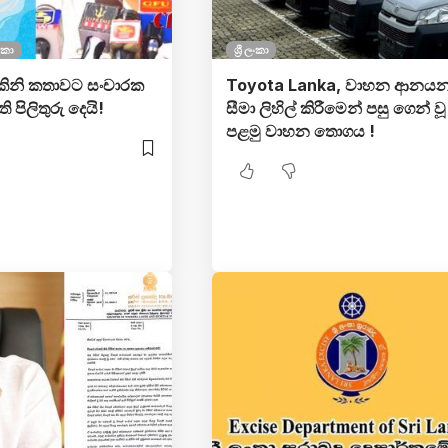
ලංකා
ශ්‍රී ලංකා
කිනි කතාවට සංචාරක
Toyota Lanka, වාහන ආනය
 පිලිතුරු දෙයි!
සීමා ලිහිල් කිරීමෙන් පසු ගෙන් වූ
පළමු වාහන තොගය !