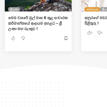
ශ්‍රී ලංකා
දේශපාලන
ශ්‍රී 
මෙම වසරේ මුල් මාස 6 තුළ සංචාරක
අනුරගේ මඩව
කර්මාන්තයේ ආදායම ඉහළට – ශ්‍රී
පිළිතුරු !
ලංකා මහ බැංකුව !
1
1