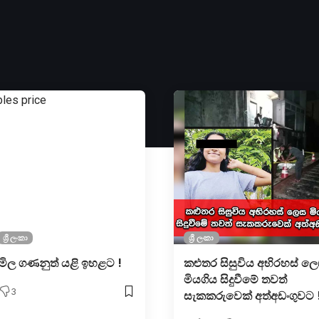
ශ්‍රී ලංකා
ශ්‍රී ලංකා
මිල ගණනුත් යළි ඉහළට !
කළුතර සිසුවිය අභිරහස් ල
මියගිය සිදුවීමේ තවත්
3
සැකකරුවෙක් අත්අඩංගුවට 