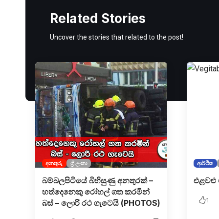
Related Stories
Uncover the stories that related to the post!
අනතුරු
ශ්‍රී ලංකා
ආර්ථික
බම්බලපිටියේ බිහිසුණු අනතුරක් –
එළවළු 
හත්දෙනෙකු රෝහල් ගත කරමින්
1
බස් – ලොරි රථ ගැටෙයි (PHOTOS)