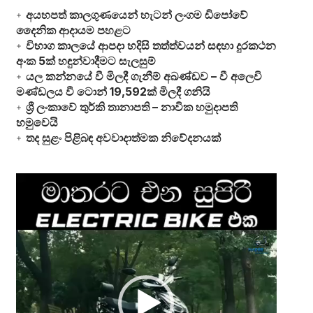
අයහපත් කාලගුණයෙන් හැටන් ලංගම ඩිපෝවේ
දෛනික ආදායම පහළට
විභාග කාලයේ ආපදා හදිසි තත්ත්වයන් සඳහා දුරකථන
අංක 5ක් හඳුන්වාදීමට සැලසුම්
යල කන්නයේ වී මිලදී ගැනීම් අඛණ්ඩව – වී අලෙවි
මණ්ඩලය වී ටොන් 19,592ක් මිලදී ගනියි
ශ්‍රී ලංකාවේ තුර්කි තානාපති – නාවික හමුදාපති
හමුවෙයි
තද සුළං පිළිබඳ අවවාදාත්මක නිවේදනයක්
Video
Player