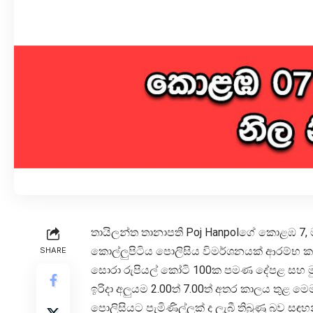
තායිලන්ත තානාපති Poj Hanpolගේ කොළඹ 7, ම
කොල්ලුපිටිය පොලිසිය විමර්ශනයක් ආරම්භ 
SHARE
සොරා රුපියල් කෝටි 100ක පමණ දේපළ සහ මු
ඉරිදා අලුයම 2.00ත් 7.00ත් අතර කාලය තුළ 
පොලිසියට පැමිණිල්ලක් ද ලැබී තිබුණු බව සඳහන