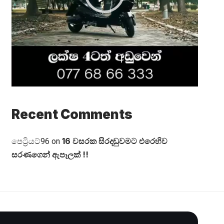
Recent Comments
16 වසරක සිරදඬුවමට එරෙහිව
පෙට්‍රියට්96
on
සරණගෙන් ඇපෑලක් !!