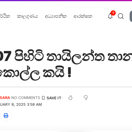
9
ර්ථික
කාලගුණය
අධ්‍යාපනික
ආරක්ෂක
පිහිටි තායිලන්ත තාන
කොල්ල කයි !
USARA
NO COMMENTS
UARY 8, 2025 3:58 AM