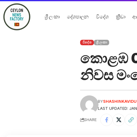
ශ්‍රී ලංකා
දේශපාලන
විදේශ
ක්‍රීඩා
ආ
විදේශ
ශ්‍රී ලංකා
කොළඹ 07 
නිවස මං
BY
SHASHINKAVID
LAST UPDATED: JAN
SHARE