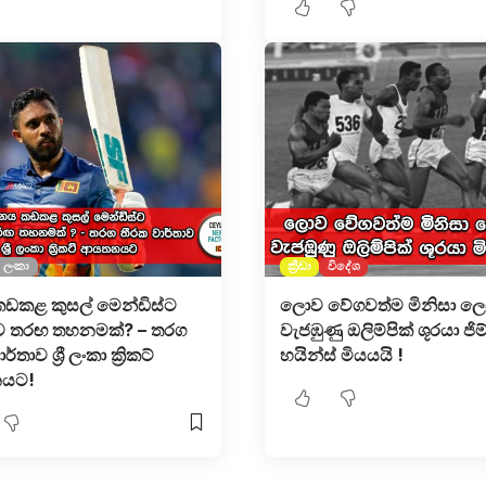
‍රී ලංකා
ක්‍රීඩා
විදේශ
ඩකළ කුසල් මෙන්ඩිස්ට
ලොව වේගවත්ම මිනිසා ල
ව තරඟ තහනමක්? – තරග
වැජඹුණු ඔලිම්පික් ශූරයා ජිම
්තාව ශ්‍රී ලංකා ක්‍රිකට්
හයින්ස් මියයයි !
යට!