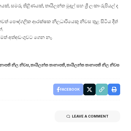
 සමරු තිළිණයක්, තායිලන්ත මුදල් සහ ශ්‍රී ලංකා රුපියල් ද
් තවත් පෞද්ගලික ආරක්ෂක නිලධාරියෙකු නිවස තුළ සිටිය දීත්
ේ.
තවමත් අත්අඩංගුවට ගෙන නෑ.
නාපති නිල නිවස
තායිලන්ත තානාපති
තායිලන්ත තානාපති නිල නිවස
FACEBOOK
LEAVE A COMMENT