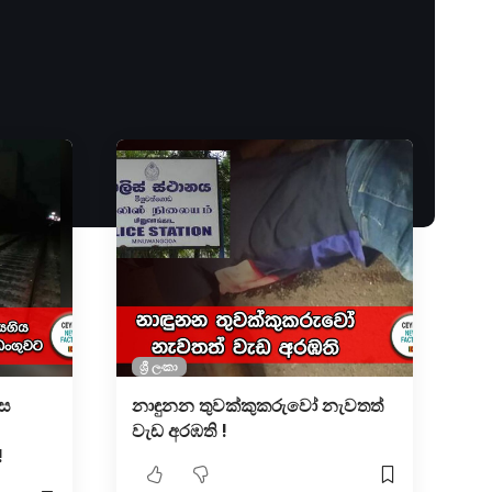
ශ්‍රී ලංකා
ෙස
නාඳුනන තුවක්කුකරුවෝ නැවතත්
වැඩ අරඹති !
!