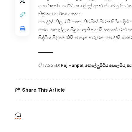
සොරාගත් භාණ්ඩ සහ මුදල් අතර ජංගම දුරකථනයක්,
තිබූ බව වාර්තා වනවා.
පොලිස් නිලධාරියෙකු නිවසින් පිටත සිටිය දීත
මෙම කොල්ලය සිදු ව ඇති බව යි සඳහන් වන්න
සිද්ධිය පිළිබඳ කිසි ම සැකකරුවකු පොලිසිය 
TAGGED:
Poj Hanpol
කොල්ලුපිටිය පොලිසිය
තා
Share This Article