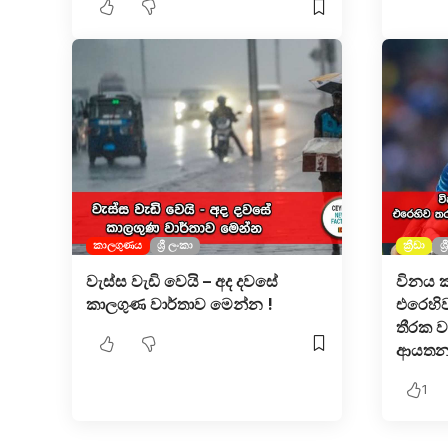
කාලගුණය
ශ්‍රී ලංකා
ක්‍රීඩා
ශ්
වැස්ස වැඩි වෙයි – අද දවසේ
විනය ක
කාලගුණ වාර්තාව මෙන්න !
එරෙහි
තීරක වාර
ආයතන
1