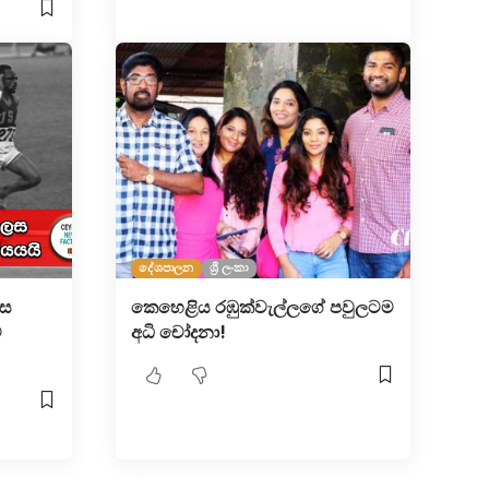
දේශපාලන
ශ්‍රී ලංකා
ෙස
කෙහෙළිය රඹුක්වැල්ලගේ පවුලටම
්
අධි චෝදනා!