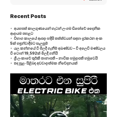
Recent Posts
අයහපත් කාලගුණයෙන් හැටන් ලංගම ඩිපෝවේ දෛනික
ආදායම පහළට
විභාග කාලයේ ආපදා හදිසි තත්ත්වයන් සඳහා දුරකථන අංක
5ක් හඳුන්වාදීමට සැලසුම්
යල කන්නයේ වී මිලදී ගැනීම් අඛණ්ඩව – වී අලෙවි මණ්ඩලය
වී ටොන් 19,592ක් මිලදී ගනියි
ශ්‍රී ලංකාවේ තුර්කි තානාපති – නාවික හමුදාපති හමුවෙයි
තද සුළං පිළිබඳ අවවාදාත්මක නිවේදනයක්
Video
Player