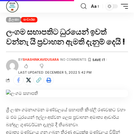
Aa
ශ්‍රී ලංකා
සංචාරක
ලංගම සභාපතිට ධුරයෙන් ඉවත්
වන්නැ යි ප්‍රවාහන ඇමති දැනුම් දෙයි !
BY
SHASHINKAVIDUSARA
NO COMMENTS
LAST UPDATED: DECEMBER 5, 2022 5:42 PM
ශ්‍රී ලංකා ගමනාගමන මණ්ඩලයේ සභාපති කිංස්ලි රණවකට වහා
ම එම ධුරයෙන් ඉල්ලා අස්වන ලෙස ප්‍රවාහන අමාත්‍ය ආචාර්ය
බන්දුල ගුණවර්ධන දැනුම් දී තිබෙනවා.
අමාත්‍ය මණ්ඩලය ගනු ලබන තීරණ අධ්‍යක්ෂ මණ්ඩලය විසින්