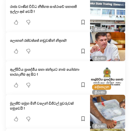
රාජ්‍ය වාණිජ විවිධ නීතිගත සංස්ථාවේ සභාපති
ඉල්ලා අස් වෙයි !
ශ්‍රී ලංකා
ලොහාන් රත්වත්තේ නඩුවකින් නිදහස්!
ශ්‍රී ලංකා
ඇල්පිටිය ප්‍රාදේශීය සභා ඡන්දයට නාම යෝජනා
භාරගැනීම අද සිට !
දේශපාලන
ශ්‍රී ලංකා
මුලතිව් සමූහ මිනී වලෙන් ඩිජිටල් පුවරුවක්
හමුවෙයි !
ශ්‍රී ලංකා