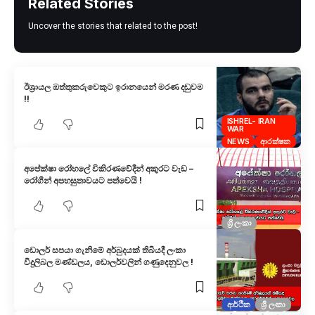
Related Stories
Uncover the stories that related to the post!
ඊශ්‍රායල ඔත්තුකරුවෙකුට ඉරානයෙන් මරණ දඬුවම
!!
ISHREL- IRAN
WAR
NEWS
ආරක්ෂක
අපේක්ෂා රෝහලේ විකිරණවේදීන් අකුරට වැඩ –
රෝගීන් අපහසුතාවයට පත්වෙයි !
ශ්‍රී ලංකා
ඩොලර් සපයා ගැනිමේ අර්බුදයක් තිබියදී ලංකා
විදුලිබල මණ්ඩලය, ඩොලර්වලින් ගණුදෙනුවල !
ආර්ථික
ශ්‍රී ලංකා