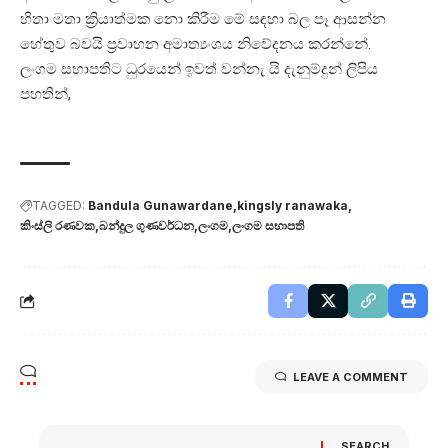
හිතා මතා ක්‍රියාත්මක නො කිරීම මේ සඳහා බල පෑ ආසන්න
හේතුව බවයි ප්‍රවාහන අමාත්‍යංශය නිවේදනය කරන්නේ.
ලංගම සභාපතිට ධුරයෙන් ඉවත් වන්නැ යි දැනුම්දුන් ලිපිය
පහතින්,
TAGGED:
Bandula Gunawardane
kingsly ranawaka
කිංස්ලි රණවක
බන්දුල ගුණවර්ධන
ලංගම
ලංගම සභාපති
LEAVE A COMMENT
SEARCH