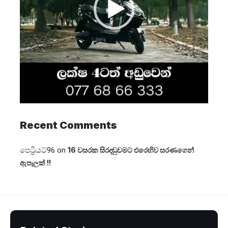
Recent Comments
පෙට්‍රියට්96
on
16 වසරක සිරදඬුවමට එරෙහිව සරණගෙන්
ඇපෑලක් !!