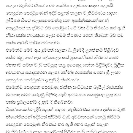
පාලන මැතිවරණයේ නාම යෝජනා ලබානොදෙන ලෙසයි.
පොදුජන පෙරමුණෙන් ඉදිරි පළාත් පාලන මැතිවරණය සඳහා
ඉදිරිපත් වීමට බලාපොරොත්තු වන අපේක්ෂකයන්ගෙන්
අයැදුම්පත් කැඳවීමට එම පෙරමුණ මේ වන විට තීරණය කර ඇති
නිසා පක්ෂ නායකයා ලෙස මෙම තීරණය ගෙන තිබෙන බව එම
පක්ෂ ආරංචි මාර්ග පවසනවා.
එමෙන්ම මෙම අයැදුම්පත් සලකා බැලීමේදී උගත්කම පිළිබඳව
සේම ඔහු හෝ ඇය දේශපාලනයේ ප්‍රායෝගිකව නිරතව ගමේ
ජනතාව සමඟ වැඩ කටයුතු කළ අයෙකුද යන්න පිළිබඳවද මූලික
අවධානය යොමුකරන ලෙසද මහින්ද රාජපක්ෂ මහතා ශ්‍රී ලංකා
පොදුජන පෙරමුණට දැනුම් දී තිබෙනවා.
එමෙන්ම පොදුජන පෙරමුණු ජාතික සංවිධායක බැසිල් රාජපක්ෂ
මහතාද මෙම කරුණු පිළිබඳ වැඩි අවධානය යොමුකළ යුතු බව
පක්ෂ ප්‍රබලයන්ට දැනුම් දී තිබෙනවා.
විශේෂයෙන්ම ඉදිරි පළාත් පාලන මැතිවරණය සඳහා දක්ෂ තරුණ
නියෝජිතයන් ඉදිරිපත් කිරීමට වැඩි අවධානයක් යොමු කිරීමට
පොදුජන පෙරමුණ තීරණය කර ඇති අතර පළාත් පාලන
මැතිවරණයට අදාළ අයැදුම්පත් පිළිබඳ තනි තනිව අධ්‍යයනය