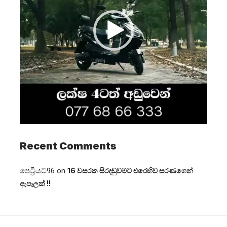
Recent Comments
පෙට්‍රියට්96
on
16 වසරක සිරදඬුවමට එරෙහිව සරණගෙන්
ඇපෑලක් !!