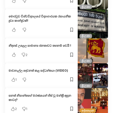
ශ්‍රී ලංකා
මොරටුව විශ්වවිද්‍යාලයේ විද්‍යාගාරයක රසායනික
ද්‍රව්‍ය කාන්දුවක්!
ශ්‍රී ලංකා
නිදහස් උළෙල සාමාන්‍ය ජනතාවට තහනම් වෙයි !
2
ශ්‍රී ලංකා
මාවනැල්ල දෙවනත් කළ සද්ධන්තයා (VIDEO)
1
ශ්‍රී ලංකා
සනත් නිශාන්තගේ මරණයෙන් හිස් වූ මන්ත්‍රී අසුන
කාටද?
2
1
දේශපාලන