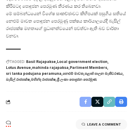
කිරීමටද පොදුජන පෙරමුණ තීරණය කර තිබෙනවා.
මේ සම්බන්ධයෙන් විශේෂ සාකච්ඡාවට කිහිපයක් පසුගිය සතියේ
නෙළුම් මාවත පොදුජන පෙරමුණු පක්ෂය කාර්යාලයේදී බැසිල්
රාජපක්ෂ මහතාගේ ප්‍රධානත්වයෙන් පවත්වා ඇති බව වාර්තා
වනවා.
TAGGED:
Basil Rajapakse
Local government election
Lotus Avenue
mahinda rajapaksa
Parliment Members
sri lanka podujana peramuna
නෙළුම් මාවත
පළාත් පාලන මැතිවරණය
බැසිල් රාජපක්ෂ
මහින්ද රාජපක්ෂ
ශ්‍රී ලංකා පොදුජන පෙරමුණ
LEAVE A COMMENT