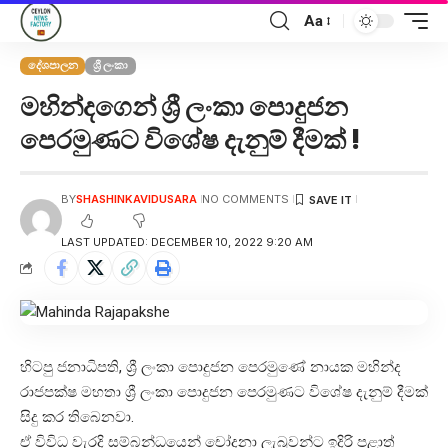
Aa
දේශපාලන
ශ්‍රී ලංකා
මහින්දගෙන් ශ්‍රී ලංකා පොදුජන
පෙරමුණට විශේෂ දැනුම් දීමක් !
BY
SHASHINKAVIDUSARA
NO COMMENTS
LAST UPDATED: DECEMBER 10, 2022 9:20 AM
හිටපු ජනාධිපති, ශ්‍රී ලංකා පොදුජන පෙරමුණේ නායක මහින්ද
රාජපක්ෂ මහතා ශ්‍රී ලංකා පොදුජන පෙරමුණට විශේෂ දැනුම් දීමක්
සිදු කර තිබෙනවා.
ඒ විවිධ වැරදි සම්බන්ධයෙන් චෝදනා ලැබූවන්ට ඉදිරි පළාත්