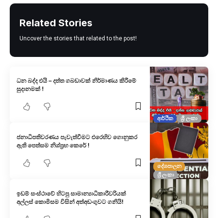
Related Stories
Uncover the stories that related to the post!
ධන බද්ද එයි – දත්ත ගබඩාවක් නිර්මාණය කිරීමේ
සුදානමක් !
ආර්ථික
ශ්‍රී ලංකා
ජනාධිපතිවරණය පැවැත්වීමට එරෙහිව ගොනුකර
ඇති පෙත්සම නිශ්ප්‍රභ කෙරේ !
දේශපාලන
ශ්‍රී ලංකා
ඉඩම් සංස්ථාවේ හිටපු සාමාන්‍යාධිකාරීවරියක්
අල්ලස් කොමිසම විසින් අත්අඩංගුවට ගනියි!