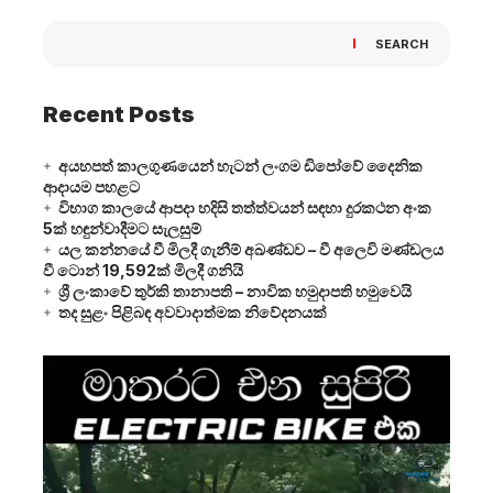
SEARCH
Recent Posts
අයහපත් කාලගුණයෙන් හැටන් ලංගම ඩිපෝවේ දෛනික
ආදායම පහළට
විභාග කාලයේ ආපදා හදිසි තත්ත්වයන් සඳහා දුරකථන අංක
5ක් හඳුන්වාදීමට සැලසුම්
යල කන්නයේ වී මිලදී ගැනීම් අඛණ්ඩව – වී අලෙවි මණ්ඩලය
වී ටොන් 19,592ක් මිලදී ගනියි
ශ්‍රී ලංකාවේ තුර්කි තානාපති – නාවික හමුදාපති හමුවෙයි
තද සුළං පිළිබඳ අවවාදාත්මක නිවේදනයක්
Video
Player