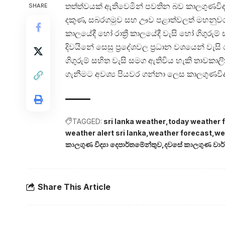
තත්ත්වයක් ඇතිවෙමින් පවතින බව කාලගුණවිද්
SHARE
දකුණ, සබරගමුව සහ ඌව පළාත්වලත් මහනුවර සහ
කාලයේදී හෝ රාත්‍රී කාලයේදී වැසි හෝ ගිගුරුම්
දිවයිනේ සෙසු ප්‍රදේශවල ප්‍රධාන වශයෙන් වැස
ගිගුරුම් සහිත වැසි සමග ඇතිවිය හැකි තාවකාල
ගැනීමට අවශ්‍ය පියවර ගන්නා ලෙස කාලගුණවිද්
TAGGED:
sri lanka weather
today weather 
weather alert sri lanka
weather forecast
we
කාලගුණ විද්‍යා දෙපාර්තමේන්තුව
දවසේ කාලගුණ වාර
Share This Article