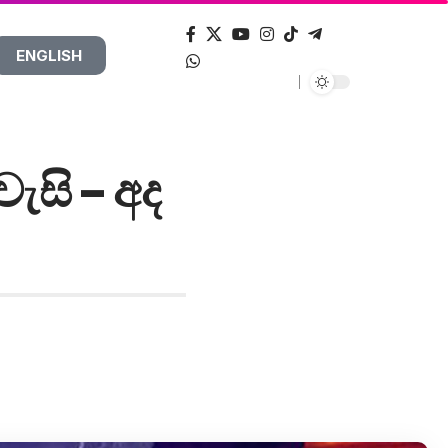
ENGLISH
ැසි – අද