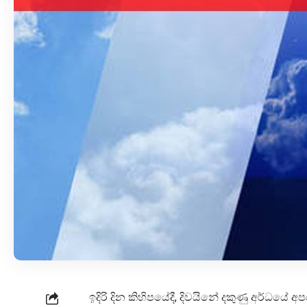
ඉදිරි දින කිහිපයේදී, දිවයිනේ දකුණු අර්ධයේ