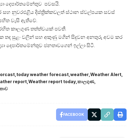
‍යා දෙපාර්තමේන්තුව පවසයි.
 නුවරඑළිය දිස්ත්‍රික්කවලත් ස්ථාන ස්වල්පයක සවස්
 සහිත වැසි ඇතිවේ.
ි රහිත කාලගුණ තත්ත්වයක් පවතී.
ික තද සුළං වලින් සහ අකුණු මගින් සිදුවන අනතුරු අවම කර
‍යා දෙපාර්තමේන්තුව ජනතාවගෙන් ඉල්ලා සිටී.
forcast
today weather forecast
weather
Weather Alert
ather report
Weather report today
කාලගුණ
්තාව
FACEBOOK