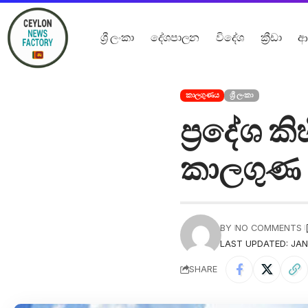
ශ්‍රී ලංකා
දේශපාලන
විදේශ
ක්‍රීඩා
ආ
කාලගුණය
ශ්‍රී ලංකා
ප්‍රදේශ 
කාලගුණ 
BY
NO COMMENTS
LAST UPDATED: JAN
SHARE