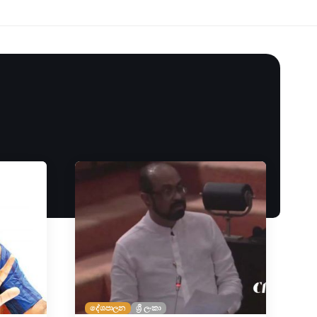
දේශපාලන
ශ්‍රී ලංකා