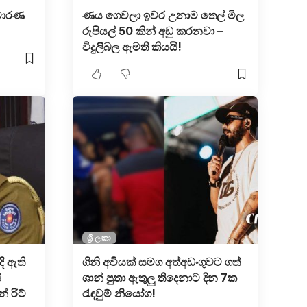
 වාරණ
ණය ගෙවලා ඉවර උනාම තෙල් මිල
රුපියල් 50 කින් අඩු කරනවා –
විදුලිබල ඇමති කියයි!
ශ්‍රී ලංකා
ි ඇති
ගිනි අවියක් සමග අත්අඩංගුවට ග​ත්
ි
ශාන් පුතා ඇතුලු තිදෙනාට දි​න 7ක
 රිට්
රැඳවු​ම් නියෝ​ග!