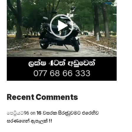
Recent Comments
16 වසරක සිරදඬුවමට එරෙහිව
පෙට්‍රියට්96
on
සරණගෙන් ඇපෑලක් !!