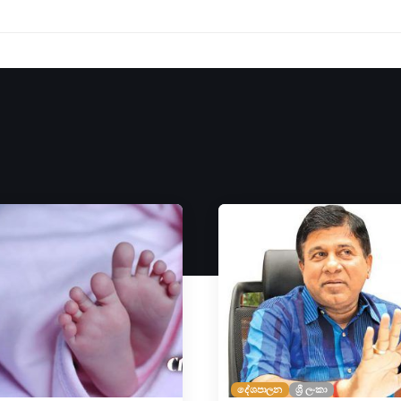
දේශපාලන
ශ්‍රී ලංකා