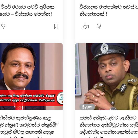
 ටිපර් රථයට යටවී දැරියක
විජයදාස රාජපක්ෂට තවත්
්ෂයට – විස්තරය මෙන්න!
නියෝගයක් !
1
ශ්‍රී ලංකා
න්නීමට කුමන්ත්‍රණය කළ
තමන් අත්අඩංගුවට ගැනිමට ද
ුමන්ත්‍රණ කරුවන්ට ස්තුතියි”
නියෝගය අත්හිටුවන්න යැය
 හවුස් හිටපු සභාපති අනුෂ
දේශබන්දු තෙන්නකෝන්ගෙන්