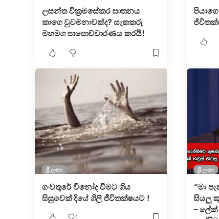
ලසන්ත වික්‍රමසේකර ඝාතනය
පියාගෙ
කාගෙ වුවමනාවක්ද? සැකකරු
ජිවිතක
මහමග පාපොච්චාරණය කරයි!
ශ්‍රී ලංකා
ශ්‍රී ලංකා
ගංවතුරේ විනෝද වීමට ගිය
“මා පැ
සිසුවෙක් දියේ ගිලී ජීවිතක්ෂයට !
සියලු ක
– ලේක්
1