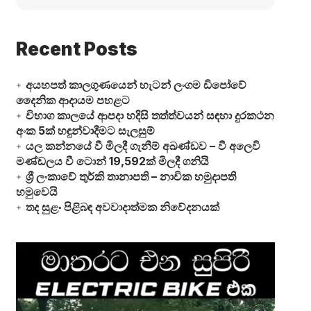
Recent Posts
අයහපත් කාලගුණයෙන් හැටන් ලංගම ඩිපෝවේ
දෛනික ආදායම පහළට
විභාග කාලයේ ආපදා හදිසි තත්ත්වයන් සඳහා දුරකථන
අංක 5ක් හඳුන්වාදීමට සැලසුම්
යල කන්නයේ වී මිලදී ගැනීම් අඛණ්ඩව – වී අලෙවි
මණ්ඩලය වී ටොන් 19,592ක් මිලදී ගනියි
ශ්‍රී ලංකාවේ තුර්කි තානාපති – නාවික හමුදාපති
හමුවෙයි
තද සුළං පිළිබඳ අවවාදාත්මක නිවේදනයක්
Video
Player