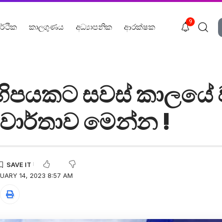
9
ර්ථික
කාලගුණය
අධ්‍යාපනික
ආරක්ෂක
කිහිපයකට සවස් කාලයේ ව
වාර්තාව මෙන්න !
UARY 14, 2023 8:57 AM