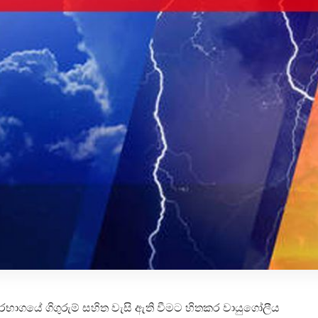
 අපරභාගයේ ගිගුරුම් සහිත වැසි ඇති වීමට හිතකර වායුගෝලීය