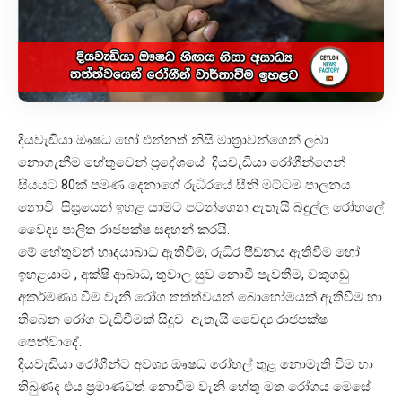
දියවැඩියා ඖෂධ හෝ එන්නත් නිසි මාත්‍රාවන්ගෙන් ලබා
නොගැනීම හේතුවෙන් ප්‍රදේශයේ දියවැඩියා රෝගීන්‌ගෙන්
සියයට 80ක් පමණ දෙනාගේ රුධිරයේ සීනි මට්ටම පාලනය
නොවි සිඝ්‍රයෙන් ඉහළ යාමට පටන්ගෙන ඇතැයි බදුල්ල රෝහලේ
වෛද්‍ය පාලිත රාජපක්ෂ සඳහන් කරයි.
මේ හේතුවන් හෘදයාබාධ ඇතිවීම, රුධිර පීඩනය ඇතිවීම හෝ
ඉහළයාම , අක්ෂි ආබාධ, තුවාල සුව නොවී පැවතීම, වකුගඩු
අකර්මණ්‍ය වීම වැනි රෝග තත්ත්වයන් බොහෝමයක් ඇතිවීම හා
තිබෙන රෝග වැඩිවීමක් සිදුව ඇතැයි වෛද්‍ය රාජපක්ෂ
පෙන්වාදේ.
දියවැඩියා රෝගීන්ට අවශ්‍ය ඖෂධ රෝහල් තුළ නොමැති විම හා
තිබුණද එය ප්‍රමාණවත් නොවීම වැනි හේතු මත රෝගය මෙසේ