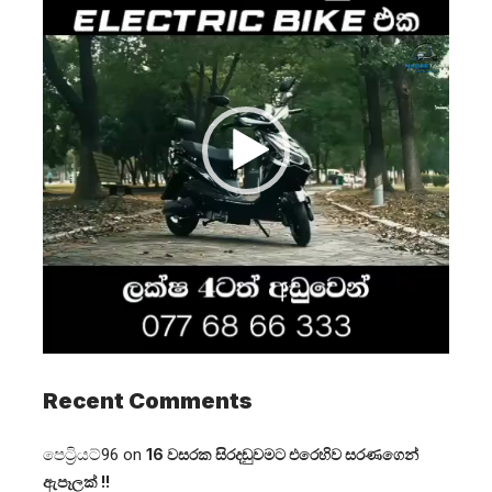
Recent Comments
පෙට්‍රියට්96
on
16 වසරක සිරදඬුවමට එරෙහිව සරණගෙන්
ඇපෑලක් !!