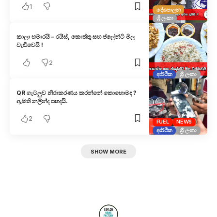
1
දේශපාලන
ශ්‍රී ලංකා
කාලා හමාරයි – රයිස්, කොත්තු සහ ප්ලේන්ටි මිල
වැඩිවෙයි !
2
ආර්ථික
ශ්‍රී ලංකා
QR ගැටලුව නිරාකරණය කරන්නේ කොහොමද ?
ඇමති නලින්ද පහදයි.
2
FUEL
NEWS
ආර්ථික
ශ්‍රී ලංකා
SHOW MORE