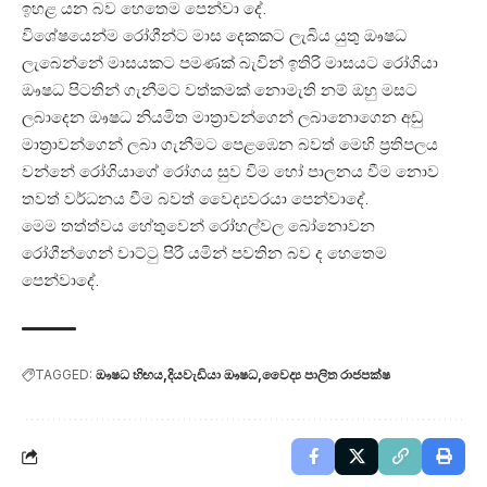
ඉහළ යන බව හෙතෙම ‌පෙන්වා දේ.
විශේෂයෙන්ම රෝගීන්ට මාස දෙකකට ලැබිය යුතු ඖෂධ
ලැබෙන්නේ මාසයකට පමණක් බැවින් ඉතිරි මාසයට රෝගියා
ඖෂධ පිටතින් ගැනීමට වත්කමක් නොමැති නම් ඔහු මසට
ලබාදෙන ඖෂධ නියමිත මාත්‍රාවන්ගෙන් ලබානොගෙන අඩු
මාත්‍රාවන්ගෙන් ලබා ගැනීමට පෙළඹෙන බවත් මෙහි ප්‍රතිපලය
වන්නේ රෝගියාගේ රෝගය සුව විම හෝ පාලනය වීම නොව
තවත් වර්ධනය වීම බවත් වෛද්‍යවරයා පෙන්වාදේ.
මෙම තත්ත්වය හේතුවෙන් රෝහල්වල බෝනොවන
රෝගීන්ගෙන් වාට්ටු පිරී යමින් පවතින බව ද හෙතෙම
පෙන්වාදේ.
TAGGED:
ඖෂධ හිඟය
දියවැඩියා ඖෂධ
වෛද්‍ය පාලිත රාජපක්ෂ