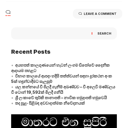
LEAVE A COMMENT
SEARCH
Recent Posts
අයහපත් කාලගුණයෙන් හැටන් ලංගම ඩිපෝවේ දෛනික
ආදායම පහළට
විභාග කාලයේ ආපදා හදිසි තත්ත්වයන් සඳහා දුරකථන අංක
5ක් හඳුන්වාදීමට සැලසුම්
යල කන්නයේ වී මිලදී ගැනීම් අඛණ්ඩව – වී අලෙවි මණ්ඩලය
වී ටොන් 19,592ක් මිලදී ගනියි
ශ්‍රී ලංකාවේ තුර්කි තානාපති – නාවික හමුදාපති හමුවෙයි
තද සුළං පිළිබඳ අවවාදාත්මක නිවේදනයක්
Video
Player