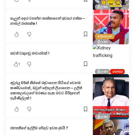
ශ්‍රී ලංකා
සැලුන් දොර වහන්න තාත්තාගෙන් අවසර ගත්තා –
නාමල් රාජපක්ෂ !
දේශපාලන
ශ්‍රී ලංකා
තවත් වකුගඩු ජාවාරමක් !
1
ශ්‍රී ලංකා
සෞඛ්‍ය
අවුරුදු 05ක් තිස්සේ රඳවාගෙන සිටියේ වෙනම
කණ්ඩායමක්, ඔවුන් දේපලත් ලියාගෙන – ලලිත්
කොතලාවලගේ මරණය සැක බවට බිරිඳගෙන්
පැමිණිල්ලක් !
ශ්‍රී ලංකා
ජනපතිගේ ඉල්ලීම රේගුව ඉවත දමයි ?