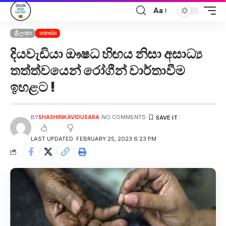
Aa
ශ්‍රී ලංකා
සෞඛ්‍ය
දියවැඩියා ඖෂධ හිඟය නිසා අසාධ්‍ය
තත්ත්වයෙන් රෝගීන් වාර්තාවීම
ඉහළට !
BY
SHASHINKAVIDUSARA
NO COMMENTS
LAST UPDATED: FEBRUARY 25, 2023 6:23 PM