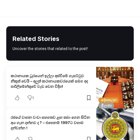
Related Stories
Uncover the stories that related to the post!
කථානායක ධූරයෙන් ඉල්ලා අස්වීමේ ගැසට්ටුව
නිකුත් වෙ​යි – අලුත් කථානායකවරයෙක් සමග අද
පාර්ලිමේන්තුවේ වැඩ වෙන විදිහ!
1
දේශපාලන
ශ්‍රී ලංකා
රජයේ වාහන වංචා සහගතව ළඟ තබා ගෙන සිටින
අය ගැන දන්නව ද ? – එහෙනම් 1997ට වහාම
දන්වන්න !