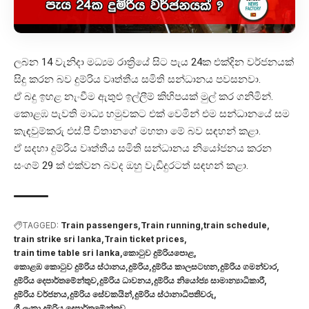
ලබන 14 වැනිදා මධ්‍යම රාත්‍රියේ සිට පැය 24ක එක්දින වර්ජනයක්
සිදු කරන බව දුම්රිය වෘත්තීය සමිති සන්ධානය පවසනවා.
ඒ බදු ඉහළ නැංවීම ඇතුළු ඉල්ලීම් කිහිපයක් මුල් කර ගනිමින්.
කොළඹ පැවති මාධ්‍ය හමුවකට එක් වෙමින් එම සන්ධානයේ සම
කැඳවුම්කරු එස්.පී විතානගේ මහතා මේ බව සඳහන් කළා.
ඒ සදහා දුම්රිය වෘත්තීය සමිති සන්ධානය නියෝජනය කරන
සංගම් 29 ක් එක්වන බවද ඔහු වැඩිදුරටත් සඳහන් කළා.
TAGGED:
Train passengers
Train running
train schedule
train strike sri lanka
Train ticket prices
train time table sri lanka
කොටුව දුම්රියපොළ
කොළඹ කොටුව දුම්රිය ස්ථානය
දුම්රිය
දුම්රිය කාලසටහන
දුම්රිය ගමන්වාර
දුම්රිය දෙපාර්තමේන්තුව
දුම්රිය ධාවනය
දුම්රිය නියෝජ්‍ය සාමාන්‍යාධිකාරී
දුම්රිය වර්ජනය
දුම්රිය සේවකයින්
දුම්රිය ස්ථානාධිපතිවරු
ශ්‍රී ලංකා දුම්රිය දෙපාර්තමේන්තුව