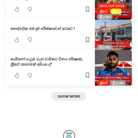
ASIA CUP 2023
ක්‍රිකට්
ක්‍රීඩා
ශ්‍රී ලංකා
පෞද්ගලික බස් දුම් පරීක්ෂාවෙන් ඉවතට !
ශ්‍රී ලංකා
කැසිනෝ ගැටුම ගැන චාමිකට විනය පරීක්‍ෂණ,
ක්‍රිකට් තහනමක් අබියස ද?
ක්‍රිකට්
ශ්‍රී ලංකා
SHOW MORE