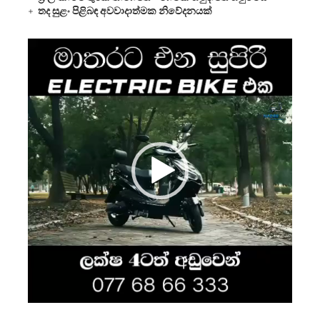
තද සුළං පිළිබඳ අවවාදාත්මක නිවේදනයක්
Video
Player