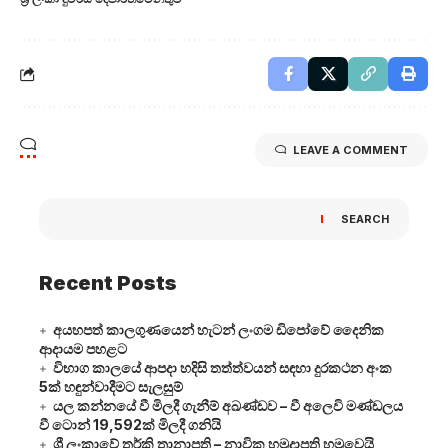
LEAVE A COMMENT
SEARCH
Recent Posts
අයහපත් කාලගුණයෙන් හැටන් ලංගම ඩිපෝවේ දෛනික
ආදායම පහළට
විභාග කාලයේ ආපදා හදිසි තත්ත්වයන් සඳහා දුරකථන අංක
5ක් හඳුන්වාදීමට සැලසුම්
යල කන්නයේ වී මිලදී ගැනීම් අඛණ්ඩව – වී අලෙවි මණ්ඩලය
වී ටොන් 19,592ක් මිලදී ගනියි
ශ්‍රී ලංකාවේ තුර්කි තානාපති – නාවික හමුදාපති හමුවෙයි