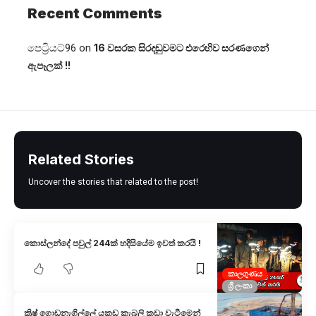
Recent Comments
පෙට්‍රියට්96
on
16 වසරක සිරදඬුවමට එරෙහිව සරණගෙන්
ඇපෑලක් !!
Related Stories
Uncover the stories that related to the post!
කොස්ලන්දේ පවුල් 244ක් හදිසියේම ඉවත් කරයි !
කාලගුණය
ශ්‍රී ලංකා
ක්‍රිෂ් ගොඩනැගිල්ලේ යකඩ කැබලි කඩා වැටීමෙන්