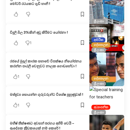
මෝටර් රථයකට දැඩි හානි !
ශ්‍රී ලංකා
විදුලි බිල 3%කින් අඩු කිරීමට යෝජනා !
ආර්ථික
1
දේශපාලන
ශ්‍රී ලංකා
රජයේ මුදල් කාරක සභාවේ විපක්ෂය නියෝජනය
කරන්න පාඨලී වෙනුවට නාලක ගොඩහේවා !
1
දේශපාලන
ශ්‍රී ලංකා
මත්ද්‍රව්‍ය සොයන්න ගුරුවරුන්ට විශේෂ පුහුණුවක් !
1
අධ්‍යාපනික
ශ්‍රී ලංකා
මහීෂ් තීක්ෂණට අවසන් තරගය අහිමි වෙයි –
ආදේශක ක්‍රීඩකයෙක් නම් කෙරේ !